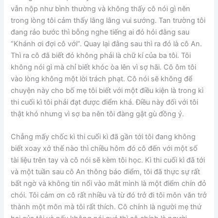
vẫn nộp như bình thường và không thấy cô nói gì nên
trong lòng tôi cảm thấy lâng lâng vui sướng. Tan trường tôi
đang rảo bước thì bỗng nghe tiếng ai đó hỏi đằng sau
“Khánh ơi đợi cô với”. Quay lại đằng sau thì ra đó là cô An.
Thì ra cô đã biết đó không phải là chữ kí của ba tôi. Tôi
không nói gì mà chỉ biết khóc òa lên vì sợ hãi. Cô ôm tôi
vào lòng không một lời trách phạt. Cô nói sẽ không để
chuyện này cho bố mẹ tôi biết với một điều kiện là trong kì
thi cuối kì tôi phải đạt được điểm khá. Điều này đối với tôi
thật khó nhưng vì sợ ba nên tôi đàng gật gù đồng ý.
Chẳng mấy chốc kì thi cuối kì đã gần tới tôi đang không
biết xoay xở thế nào thì chiều hôm đó cô đến với một số
tài liệu trên tay và cô nói sẽ kèm tôi học. Kì thi cuối kì đã tới
và một tuần sau cô An thông báo điểm, tôi đã thực sự rất
bất ngờ và không tin nổi vào mắt mình là một điểm chín đỏ
chói. Tôi cảm ơn cô rất nhiều và từ đó trở đi tôi môn văn trở
thành một môn mà tôi rất thích. Cô chính là người mẹ thứ