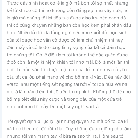
Trước đây sinh hoạt có lẽ là giờ mà bọn tôi sợ nhất nhưng
kể từ khi có cô thì nó không còn đáng sợ như vậy nữa, nó
là giờ mà chúng tôi lại tiếp tục được giao lưu bên cạnh đó
thì cô cũng khuyên những bạn còn học kém phải phấn đấu
hơn. Nhiều lúc tôi đã từng nghĩ nếu như suốt đời học sinh
của tôi được học văn cô được cô làm chủ nhiệm thì hay
đến mấy và có lẽ đó cũng là hy vọng của tất cả đám học
trò chúng tôi. Có lẽ điều làm tôi không thể nào quên được
ở cô còn là một kỉ niệm khiến tôi nhớ mãi. Đó là một lần thi
cuối kì môn văn tôi được một con hai tròn trĩnh và cô yêu
cầu tất cả lớp phải mang về cho bố mẹ kí vào. Điều này đối
với tôi như một tiếng sét ngang tai bởi vì tôi đã hứa với ba
mẹ là lần này điểm thi sẽ trên trung bình. Không thể để cho
bố mẹ biết điều này được và trong đầu của một đứa trẻ
non nót như tôi nảy lên một suy nghĩ sai trái.
Tôi quyết định đi lục lọi lại những quyển sổ mà bố tôi đã kí
và học theo nét đó rồi kí lại. Tuy không được giống cho lắm
nhưng tôi vẫn mạnh tay kí bừa ra sao thì ra. Hôm sau tôi