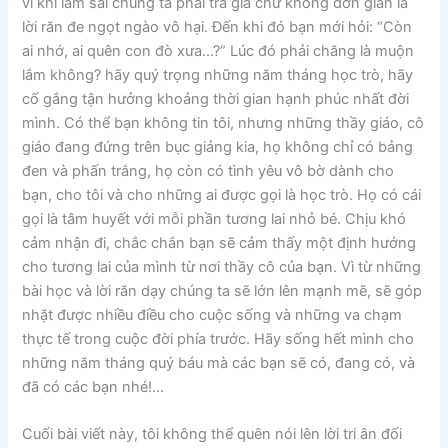
vì khi làm sai chúng ta phải trả giá chứ không đơn giản là
lời răn đe ngọt ngào vô hại. Đến khi đó bạn mới hỏi: “Còn
ai nhớ, ai quên con đò xưa…?” Lúc đó phải chăng là muộn
lắm không? hãy quý trọng những năm tháng học trò, hãy
cố gắng tận hưởng khoảng thời gian hạnh phúc nhất đời
mình. Có thể bạn không tin tôi, nhưng những thầy giáo, cô
giáo đang đứng trên bục giảng kia, họ không chỉ có bảng
đen và phấn trắng, họ còn có tình yêu vô bờ dành cho
bạn, cho tôi và cho những ai được gọi là học trò. Họ có cái
gọi là tâm huyết với mỗi phần tương lai nhỏ bé. Chịu khó
cảm nhận đi, chắc chắn bạn sẽ cảm thấy một định hướng
cho tương lai của mình từ nơi thầy cô của bạn. Vì từ những
bài học và lời răn dạy chúng ta sẽ lớn lên mạnh mẽ, sẽ góp
nhặt được nhiều điều cho cuộc sống và những va chạm
thực tế trong cuộc đời phía trước. Hãy sống hết mình cho
những năm tháng quý báu mà các bạn sẽ có, đang có, và
đã có các bạn nhé!…
Cuối bài viết này, tôi không thể quên nói lên lời tri ân đối