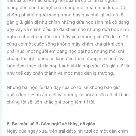
hai của tôi và nếu không nói quá thì cô chính là người
mang đến cho tôi một cuộc sống mới hoàn toàn khác. Cô
không phải là người sang trọng hay quý phái gì mà cô rất
gần giũ, giản dị như chính những đứa học sinh mà cô đang
dậy vậy và chính điều đó đã khiến cho những đứa học sinh
nghèo như chúng tôi cảm thấy yêu thương cô đến kì lạ. Cô
cũng có một cuộc sống không mấy khấm khá gì khi còn
phải nuôi một người em đang học đại học nhưng mỗi khi
chúng tôi nghỉ phép cô luôn đến thăm động viên an ủi và
luôn đem theo khi là hộp bánh khi là hộp sữa. Cô giáo tôi là
như thế đấy chân thành và mộc mạc đến lạ thường.
Những bài học lời dăn dạy của cô tôi sẽ không bao giờ
quên được. Hình ảnh cô và những lời nói ân cần cô chỉ bảo
chúng tôi sẽ luôn khắc ghi trong tâm trí tôi.
6. Bài mẫu số 6: Cảm nghĩ về thầy, cô giáo
Ngày xửa ngày xưa, trên trái đất xinh tươi có một đàn chim