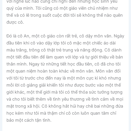
với nghề lúc nào cũng chỉ nghĩ đến những học sinh yêu
quý của mình. Tôi cũng có một giáo viên chủ nhiệm như
thế và có lẽ trong suốt cuộc đời tôi sẽ không thể nào quên
được cô.
Đó là cô An, một cô giáo còn rất trẻ, cô dậy môn văn. Ngày
đầu tiên khi cô vào dậy lớp tôi cô mặc một chiếc áo dài
màu trắng, trông cô thật trẻ trung và năng động. Cô dành
một tiết đầu tiên để làm quen với lớp và tự giới thiệu về bản
thân mình. Ngay từ những tiết học đầu tiên, cô đã cho tôi
một quan niệm hoàn toàn khác về môn văn. Môn văn đối
với tôi từ trước cho đến nay là một môn cực kì khó nhưng
mỗi lời cô giảng giải khiến tôi như được bước vào một thế
giới khác, một thế giới mà tôi có thể thỏa sức tưởng tượng
và cho tôi biết thêm về tình yêu thương về tình cảm về mọi
mặt trong xã hội. Cô không hắt hủi hay chê bai những đứa
học kém như tôi mà thậm chí cô còn luôn quan tâm chỉ
bảo một cách tận tình.