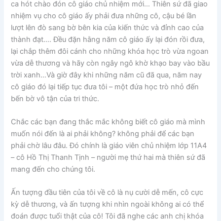
ca hót chào đón cô giáo chủ nhiệm mới… Thiên sứ đã giao
nhiệm vụ cho cô giáo ấy phải đưa những cô, cậu bé lần
lượt lên đò sang bờ bên kia của kiến thức và đỉnh cao của
thành đạt…. Đều đặn hằng năm cô giáo ấy lại đón rồi đưa,
lại chắp thêm đôi cánh cho những khóa học trò vừa ngoan
vừa dễ thương và hãy còn ngây ngô khờ khạo bay vào bầu
trời xanh…Và giờ đây khi những năm cũ đã qua, năm nay
cô giáo đó lại tiếp tục đưa tôi – một đứa học trò nhỏ đến
bến bờ vô tận của tri thức.
Chắc các bạn đang thắc mắc không biết cô giáo mà mình
muốn nói đến là ai phải không? không phải để các bạn
phải chờ lâu đâu. Đó chính là giáo viên chủ nhiệm lớp 11A4
– cô Hồ Thị Thanh Tịnh – người mẹ thứ hai mà thiên sứ đã
mang đến cho chúng tôi.
Ấn tượng đầu tiên của tôi về cô là nụ cười dễ mến, cô cực
kỳ dễ thương, và ấn tượng khi nhìn ngoài không ai có thể
đoán được tuổi thật của cô! Tôi đã nghe các anh chị khóa