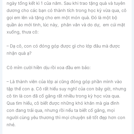
ngày tổng kết kì 1 của năm. Sau khi trao tặng quà và tuyên
dương cho các bạn có thành tích trong học kỳ vừa qua, cô
gọi em lên và tặng cho em một món quà. Đó là một bộ
quần áo mới tinh, lúc này, phân vân và do dự, em cúi mặt
xuống, thưa cô:
– Dạ cô, con có đóng góp được gì cho lớp đâu mà được
nhận quà ạ?
Cô mỉm cười hiền dịu rồi xoa đầu em bảo:
– Là thành viên của lớp ai cũng đóng góp phần mình vào
tập thể con ạ. Cô rất hiểu suy nghĩ của con bây giờ, nhưng
cô tin là con đã cố gắng rất nhiều trong kỳ học vừa qua.
Qua tìm hiểu, cô biết được những khó khăn mà gia đình
con đang trải qua, nhưng rồi nếu ta biết cố gắng, mọi
người cùng yêu thương thì mọi chuyện sẽ tốt đẹp hơn con
nhé.