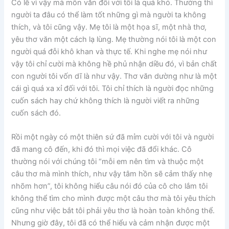
Có lẽ vì vậy mà môn văn đối với tôi là quá khó. Thường thì
người ta đâu có thể làm tốt những gì mà người ta không
thích, và tôi cũng vậy. Mẹ tôi là một họa sĩ, một nhà thơ,
yêu thơ văn một cách lạ lùng. Mẹ thường nói tôi là một con
người quá đỗi khô khan và thực tế. Khi nghe mẹ nói như
vậy tôi chỉ cười mà không hề phủ nhận diều đó, vì bản chất
con người tôi vốn dĩ là như vậy. Thơ văn dường như là một
cái gì quá xa xỉ đối với tôi. Tôi chỉ thích là người đọc những
cuốn sách hay chứ không thích là người viết ra những
cuốn sách đó.
Rồi một ngày có một thiên sứ đã mỉm cười với tôi và người
đã mang cô đến, khi đó thì mọi việc đã đổi khác. Cô
thường nói với chúng tôi “mỗi em nên tìm và thuộc một
câu thơ mà mình thích, như vậy tâm hồn sẽ cảm thấy nhẹ
nhõm hơn”, tôi không hiểu câu nói đó của cô cho lắm tôi
không thể tìm cho mình được một câu thơ mà tôi yêu thích
cũng như việc bắt tôi phải yêu thơ là hoàn toàn không thể.
Nhưng giờ đây, tôi đã có thể hiểu và cảm nhận được một