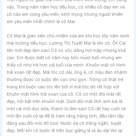
vậy. Trong năm năm học tiểu học, có nhiều cô dạy em và
cô nào em cùng yêu mến, kính trọng nhưng người khiến
em yêu mến nhất chính là cô Mai.
Cô Mai là giáo viên chủ nhiệm của em khi học lớp năm dưới
mái trường tiểu học. Lương Thị Tuyết Mai là tên cô. Ôi! Cái
tên mới đẹp làm sao! Cô có vóc dáng hơi mập nhưng khá
cao. Em được biết cô năm nay bốn mươi tuổi nhưng em
thấy cô như trẻ hơn cái tuổi của mình. Khuôn mặt cô hình
trái xoan rất đẹp. Mái tóc cô dài, óng ả, có màu đen nhánh
thường được cô buộc lên cao cho gọn. Trông cô thật trẻ
trung khi buộc cao tóc lên bởi vì mái tóc đó rất hợp với
khuôn mặt hình trái xoan của cô. Cô có một đôi mắt rất
đẹp, nổi bật trên khuôn mặt. Dưới đôi mắt tinh anh kia là
một cái mũi dọc dừa, thanh tú làm sao! Cô rất hay cười và
mỗi lần cười cô lại để lộ hàm răng trắng tinh, đều tăm tẳp
đằng sau đôi môi đỏ tươi. Nước da cô trắng ngần, tuyệt
đẹp. Mỗi khi cô bước đi trên bục giảng là tà áo dài tím lại