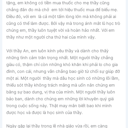
tặng, em không có tiền mua thuốc cho mẹ thầy cũng
chẳng đắn đo mà chở em tới hiệu thuốc mua để biếu mẹ.
Điều đó, với em là cả một tấm lòng lớn mà không phải ai
cũng có thể làm được. Bởi vậy mà trong ánh mắt lũ học trò
chúng em, thầy luôn tuyệt vời và hoàn hảo nhất. Với em
thầy như một người cha thứ hai của mình vậy.
Với thầy An, em luôn kính yêu thầy và dành cho thâỳ
những tình cảm trân trọng nhất. Một người thầy chẳng
giàu có, thậm chí còn những khó khăn khi phải lo cho gia
đình, con cái, nhưng vẫn chẳng bao giờ từ chối sự giúp đỡ
một ai. Một người thầy mà dẫu học sinh có những lỗi lầm,
thiếu sót thầy không trách mắng mà uốn nắn chúng em
bằng sự bao dung, vị tha của mình. Một người thầy luôn
bảo ban, dành cho chúng em những lời khuyên quý giá
trong cuộc sống này. Thật may mắn biết bao khi mình
được học và được là học sinh của thầy.
Ngày gặp lại thầy trong lễ nhà giáo vừa rồi, em càng