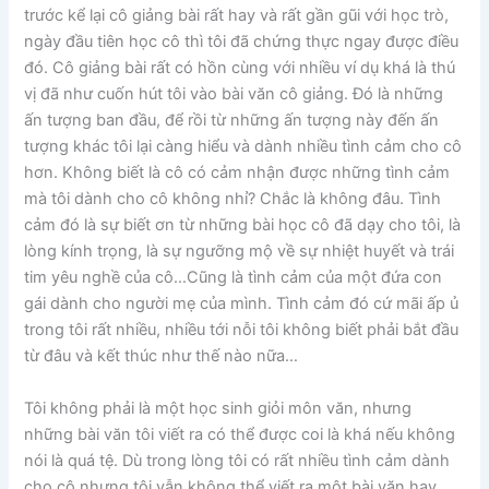
trước kể lại cô giảng bài rất hay và rất gần gũi với học trò,
ngày đầu tiên học cô thì tôi đã chứng thực ngay được điều
đó. Cô giảng bài rất có hồn cùng với nhiều ví dụ khá là thú
vị đã như cuốn hút tôi vào bài văn cô giảng. Đó là những
ấn tượng ban đầu, để rồi từ những ấn tượng này đến ấn
tượng khác tôi lại càng hiểu và dành nhiều tình cảm cho cô
hơn. Không biết là cô có cảm nhận được những tình cảm
mà tôi dành cho cô không nhỉ? Chắc là không đâu. Tình
cảm đó là sự biết ơn từ những bài học cô đã dạy cho tôi, là
lòng kính trọng, là sự ngưỡng mộ về sự nhiệt huyết và trái
tim yêu nghề của cô…Cũng là tình cảm của một đứa con
gái dành cho người mẹ của mình. Tình cảm đó cứ mãi ấp ủ
trong tôi rất nhiều, nhiều tới nỗi tôi không biết phải bắt đầu
từ đâu và kết thúc như thế nào nữa…
Tôi không phải là một học sinh giỏi môn văn, nhưng
những bài văn tôi viết ra có thể được coi là khá nếu không
nói là quá tệ. Dù trong lòng tôi có rất nhiều tình cảm dành
cho cô nhưng tôi vẫn không thể viết ra một bài văn hay