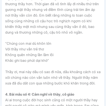
thương thầy hơn. Thời gian đã vô tình lấy đi nhiều thứ trên
gương mặt thầy nhưng vẻ điềm tĩnh cùng trái tim ấm áp
nơi thầy vẫn còn đó. Em biết rằng những lo toan cuộc
sống cùng những cô cậu học trò nghịch ngợm có khi
khiến thầy mệt mỏi nhưng sau cùng thầy vẫn ở đó, bao
dung và thương những cô, cậu trò nhỏ vô ngần.
“Chúng con mai dù khôn lớn
Với thầy như vẫn trẻ thơ
Không quên những lần lầm lỗi
Khắc ghi bao phút dại khờ”
Thầy ơi, mai này dẫu có sao đi nữa, dẫu khoảng cách có xa
xôi chừng nào còn vẫn luôn nhớ về thầy. Người thầy năm
xưa đã dìu dắt con qua những bước khó khăn trong đời.
4. Bài mẫu số 4: Cảm nghĩ về thầy, cô giáo
Ai ai trong cuộc đời học sinh cũng có một người thầy hay
một người cô giáo mà mình yêu mến, kính trọng. Em cũng