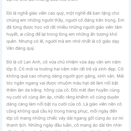
Đó là nghề giáo viên cao quý, một nghề đã ban tặng cho
chúng em những người thầy, người cô đáng trân trọng. Em
đã từng được học với rất nhiều những người giáo viên tâm
huyết, ai cũng để lại trong lòng em những ấn tượng khó
quên. Nhưng có lẽ, người mà em nhớ nhất là cô giáo dạy
Văn đáng quý.
Đó là cô Lan Anh, cô vừa chủ nhiệm vừa dạy văn em năm
lớp 6. Cô mới ra trường hai năm nên rất trẻ và xinh đẹp. Cô
không quá cao nhưng dáng người gọn gàng, xinh xắn. Mái
tóc ngắn ngang vai được nhuộm màu hạt dẻ làm nổi bật
thêm làn da trắng hồng của cô. Đôi mắt đen huyền cùng
nụ cười vô cùng ấm áp, chiếc răng khểnh vô cùng duyên
dáng càng làm nổi bật nụ cười của cô. Là giáo viên nên cô
cũng không quá cầu kỳ trong trang phục, mỗi ngày đến
lớp cô mang những chiếc váy dài ngang gối cùng áo sơ mi
thanh lịch. Những ngày đầu tuần, cô mang áo dài tím nhìn