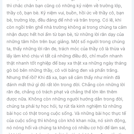
thì chắc chắn bạn cũng có những kỷ niệm về trường lớp,
thầy cô, bạn bè. Kỷ niệm vui, buồn, hồi ức về thầy cô, bạn
bè, trường lớp, đều đáng để nhớ và trân trọng. Có lẽ, khi
còn ngồi trên ghế nhà trường không ai trong chúng ta cảm
nhận được hết hơi ấm từ bạn bè, từ những lời răn dạy của
những tâm hồn trên bục giảng. Một số người trong chúng
ta, thấy những lời răn đe, trách móc của thầy cô là thừa và
lấy làm khó chịu vì tất cả những điều đó, chỉ muốn nhanh
thật nhanh tốt nghiệp để bay xa thật xa những ngày tháng
gò bó bên những thầy, cô với bảng đen và phấn trắng.
Nhưng thế rồi? Khi đã xa, bạn sẽ cảm thấy như mình đã
đánh mất thứ gì đó rất lớn trong đời. Chẳng còn những lời
răn đe, chẳng có trách phạt và chẳng thể lớn lên thêm
được nữa. Không còn những người hướng dẫn trong đời,
chúng ta phải tự học hỏi, tự rút tỉa kinh nghiệm từ những
bài học có thật trong cuộc sống. Và những bài học thực tế
của cuộc sống thì không còn khô khan nữa, nó sinh động,
nó nóng hổi và chúng ta không có nhiều cơ hội để làm sai,