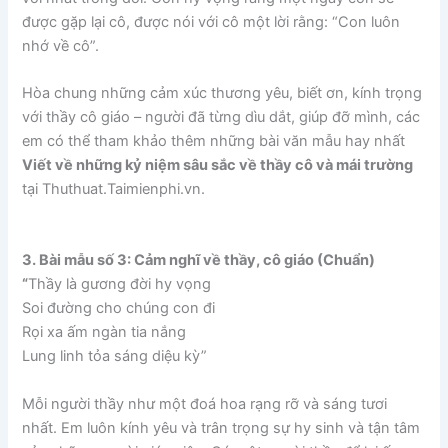
được gặp lại cô, được nói với cô một lời rằng: “Con luôn
nhớ về cô”.
Hòa chung những cảm xúc thương yêu, biết ơn, kính trọng
với thầy cô giáo – người đã từng dìu dắt, giúp đỡ mình, các
em có thể tham khảo thêm những bài văn mẫu hay nhất
Viết về những kỷ niệm sâu sắc về thầy cô và mái trường
tại Thuthuat.Taimienphi.vn.
3. Bài mẫu số 3: Cảm nghĩ về thầy, cô giáo (Chuẩn)
“
Thầy là gương đời hy vọng
Soi đường cho chúng con đi
Rọi xa ấm ngàn tia nắng
Lung linh tỏa sáng diệu kỳ”
Mỗi người thầy như một đoá hoa rạng rỡ và sáng tươi
nhất. Em luôn kính yêu và trân trọng sự hy sinh và tận tâm