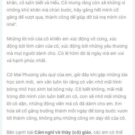
khăn, cô luôn biết và hiểu. Cô mong rằng còn sẽ không vì
những khó khăn mà chùn bước, hãy gắng hết mình cố
gắng để vượt qua, thành công để giúp đỡ bà mẹ mình còn
nhé”.
Những lời nói của cô khiến em xúc động vô cùng, xúc
động bởi tình cảm của cô, xúc động bởi những yêu thương
mà mọi người dành cho. Có lẽ hôm đó là ngày mà em vui
và hạnh phúc nhất.
Cô Mai Phương yêu quý của em, giờ đây khi gặp những lứa
học sinh mới, em vẫn luôn tin rằng có vẫn nhớ mãi hình
bóng nhỏ học sinh bé bỏng này. Cô biết không, mãi mãi
trong đời mình còn luôn biết ơn cô, con sẽ nhớ mãi những
lời cô dặn, những động viên mà cô đã dành cho em. Em
hứa sẽ cố gắng trưởng thành mỗi ngày để từng bước vươn
tới thành công, không phụ những công ơn dạy dỗ của cô.
Bên cạnh bài
Cảm nghĩ về thầy (cô) giáo
, các em có thể