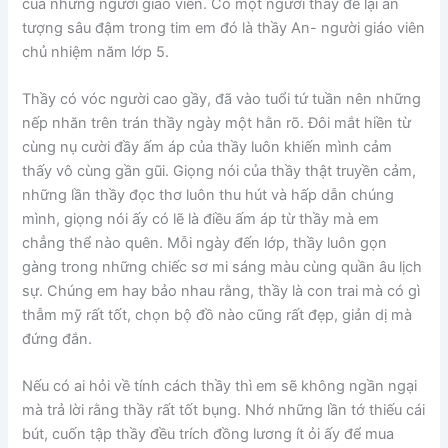
của những người giáo viên. Có một người thầy để lại ấn
tượng sâu đậm trong tim em đó là thầy An- người giáo viên
chủ nhiệm năm lớp 5.
Thầy có vóc người cao gầy, đã vào tuổi tứ tuần nên những
nếp nhăn trên trán thầy ngày một hằn rõ. Đôi mắt hiền từ
cùng nụ cười đầy ấm áp của thầy luôn khiến mình cảm
thấy vô cùng gần gũi. Giọng nói của thầy thật truyền cảm,
những lần thầy đọc thơ luôn thu hút và hấp dẫn chúng
mình, giọng nói ấy có lẽ là điều ấm áp từ thầy mà em
chẳng thể nào quên. Mỗi ngày đến lớp, thầy luôn gọn
gàng trong những chiếc sơ mi sáng màu cùng quần âu lịch
sự. Chúng em hay bảo nhau rằng, thầy là con trai mà có gì
thẫm mỹ rất tốt, chọn bộ đồ nào cũng rất đẹp, giản dị mà
đứng đắn.
Nếu có ai hỏi về tính cách thầy thì em sẽ không ngần ngại
mà trả lời rằng thầy rất tốt bụng. Nhớ những lần tớ thiếu cái
bút, cuốn tập thầy đều trích đồng lương ít ỏi ấy để mua