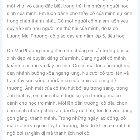
một vị trí vô cùng đặc biệt trong trái tim những người học
sinh của mình. Em luôn dành cho thầy cô của mình sự kính
trọng chân thành nhất. Có một người cô mà em luôn yêu
quý và xem như người mẹ thứ hai của mình, đó là cô
Lương Mai Phương, cô giáo dạy em năm lớp 5, tiểu học.
Cô Mai Phương mang đến cho chúng em ấn tượng bởi sự
xinh đẹp và duyên dáng của mình. Dáng người cô mảnh
khảnh, cao ráo và đầy nữ tính. Cô có mái tóc dài mượt mà,
đen nhánh buông xõa ngang lưng. Nụ cười cô tươi tắn và
tràn đầy sức sống, mỗi lần cô cười nhìn vô cùng dễ
thương. Ánh mắt của cô thu hút bởi sự trong sáng, trong
ánh mắt ấy, em cảm nhận được sự yêu thương mà cô
dành cho học trò mình. Mỗi lần đến trường, cô đều chọn
cho mình những chiếc áo dài đầy nữ tính, tôn lên vóc dáng
gọn gàng, thanh mảnh. Trong những ngày lao động, cô
mặc sơ mi và quần tây tới trường, điều đó khiến em rất bất
ngờ bởi sự giản dị mà thanh lịch nơi cô.