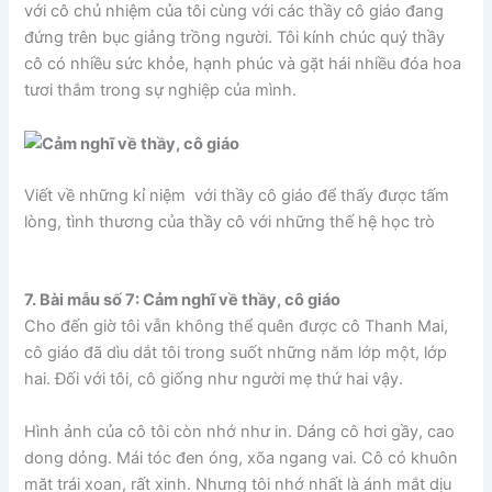
với cô chủ nhiệm của tôi cùng với các thầy cô giáo đang
đứng trên bục giảng trồng người. Tôi kính chúc quý thầy
cô có nhiều sức khỏe, hạnh phúc và gặt hái nhiều đóa hoa
tươi thắm trong sự nghiệp của mình.
Viết về những kỉ niệm với thầy cô giáo để thấy được tấm
lòng, tình thương của thầy cô với những thế hệ học trò
7. Bài mẫu số 7: Cảm nghĩ về thầy, cô giáo
Cho đến giờ tôi vẫn không thể quên được cô Thanh Mai,
cô giáo đã dìu dắt tôi trong suốt những năm lớp một, lớp
hai. Đối với tôi, cô giống như người mẹ thứ hai vậy.
Hình ảnh của cô tôi còn nhớ như in. Dáng cô hơi gầy, cao
dong dỏng. Mái tóc đen óng, xõa ngang vai. Cô có khuôn
măt trái xoan, rất xinh. Nhưng tôi nhớ nhất là ánh mắt dịu