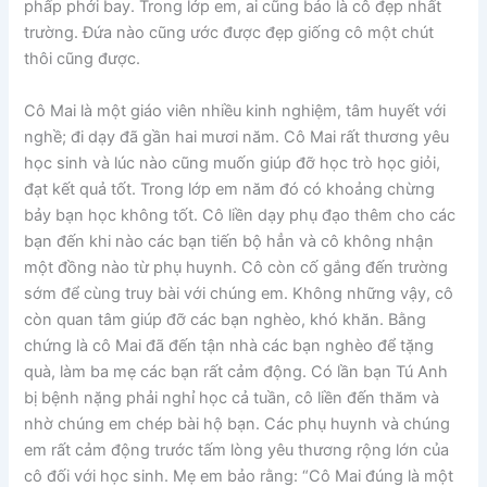
phấp phới bay. Trong lớp em, ai cũng bảo là cô đẹp nhất
trường. Đứa nào cũng ước được đẹp giống cô một chút
thôi cũng được.
Cô Mai là một giáo viên nhiều kinh nghiệm, tâm huyết với
nghề; đi dạy đã gần hai mươi năm. Cô Mai rất thương yêu
học sinh và lúc nào cũng muốn giúp đỡ học trò học giỏi,
đạt kết quả tốt. Trong lớp em năm đó có khoảng chừng
bảy bạn học không tốt. Cô liền dạy phụ đạo thêm cho các
bạn đến khi nào các bạn tiến bộ hẳn và cô không nhận
một đồng nào từ phụ huynh. Cô còn cố gắng đến trường
sớm để cùng truy bài với chúng em. Không những vậy, cô
còn quan tâm giúp đỡ các bạn nghèo, khó khăn. Bằng
chứng là cô Mai đã đến tận nhà các bạn nghèo để tặng
quà, làm ba mẹ các bạn rất cảm động. Có lần bạn Tú Anh
bị bệnh nặng phải nghỉ học cả tuần, cô liền đến thăm và
nhờ chúng em chép bài hộ bạn. Các phụ huynh và chúng
em rất cảm động trước tấm lòng yêu thương rộng lớn của
cô đối với học sinh. Mẹ em bảo rằng: “Cô Mai đúng là một