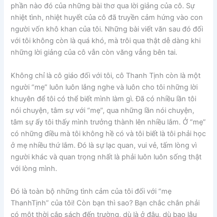
phần nào đó của những bài thơ qua lời giảng của cô. Sự
nhiệt tình, nhiệt huyết của cô đã truyền cảm hứng vào con
người vốn khô khan của tôi. Những bài viết văn sau đó đối
với tôi không còn là quá khó, mà trôi qua thật dễ dàng khi
những lời giảng của cô vẫn còn văng vẳng bên tai.
Không chỉ là cô giáo đối với tôi, cô Thanh Tịnh còn là một
người “mẹ” luôn luôn lắng nghe và luôn cho tôi những lời
khuyên để tôi có thể biết mình làm gì. Đã có nhiều lần tôi
nói chuyện, tâm sự với “mẹ”, qua những lần nói chuyện,
tâm sự ấy tôi thấy mình trưởng thành lên nhiều lắm. Ở “mẹ”
có những điều mà tôi không hề có và tôi biết là tôi phải học
ở mẹ nhiều thứ lắm. Đó là sự lạc quan, vui vẻ, tấm lòng vì
người khác và quan trọng nhất là phải luôn luôn sống thật
với lòng mình.
Đó là toàn bộ những tình cảm của tôi đối với “mẹ
ThanhTịnh” của tôi! Còn bạn thì sao? Bạn chắc chắn phải
có một thời cắp sách đến trường, dù là ở đâu, dù bao lâu