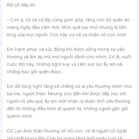
Rồi cô tiếp lời:
– Con ạ, cô và cả lớp cùng gom góp, tặng còn bộ quần áo
mang ngày đầu năm mới. Món quà tuy nhỏ nhưng là tấm
lòng của mọi người. Còn hãy vui vẻ và nhận nó con nhé!
Em hạnh phúc và xúc động khi được sống trong sự yêu
thương và ấm áp mà mọi người dành cho mình. Có lẽ, suốt
cuộc đời này, những nghĩ suy và cảm xúc lúc ấy em sẽ
chẳng bao giờ quên được.
Em đã từng nghĩ rằng sẽ chẳng có ai yêu thương mình như
ba mẹ, người thân. Nhưng cho đến khi được tiếp xúc với
người cô yêu quý ấy em mới nhận ra được tình yêu thương
đến từ những điều bình dị quanh ta, những người gần gũi
quanh mình.
Cô Lan Anh thân thương ơi! Với con, cô là người cô tuyệt
vời nhất trong đời. Con hy vọng rằng một ngày con sẽ