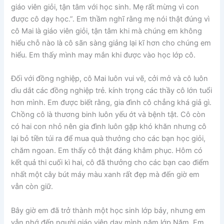
giáo viên giỏi, tận tâm với học sinh. Mẹ rất mừng vì con
được cô dạy học.”. Em thầm nghĩ rằng mẹ nói thật đúng vì
cô Mai là giáo viên giỏi, tận tâm khi mà chúng em không
hiểu chỗ nào là cô sãn sàng giảng lại kĩ hơn cho chúng em
hiểu. Em thấy mình may mắn khi được vào học lớp cô.
Đối với đồng nghiệp, cô Mai luôn vui vẽ, cởi mở và cô luôn
dìu dắt các đồng nghiệp trẻ. kính trọng các thầy cô lớn tuổi
hơn mình. Em được biết rằng, gia đình cô chẳng khá giả gì.
Chồng cô là thương binh luôn yếu ớt và bệnh tật. Cô còn
có hai con nhỏ nên gia đình luôn gặp khó khăn nhưng cô
lại bỏ tiền túi ra để mua quà thưởng cho các bạn học giỏi,
chăm ngoan. Em thấy cô thật đáng khâm phục. Hôm có
kết quả thi cuối kì hai, cô đã thưởng cho các bạn cao điểm
nhất một cây bút máy màu xanh rất đẹp mà đến giờ em
vẫn còn giữ.
Bây giờ em đã trở thành một học sinh lớp bảy, nhưng em
vẫn nhớ đến người giáo viên dạy mình năm lớp Năm. Em