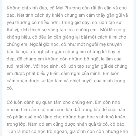
Không chỉ xinh đẹp, cô Mai Phương còn rất ân cần và chu
đáo. Nét tính cách ấy khiến chúng em cảm thấy gần gũi và
yêu thương cô nhiều hơn. Trong giờ dạy, cô luôn tạo sự
thú vị, kích thích sự sáng tạo của chúng em. Mỗi lần có gì
không hiểu, cô đều ân cần giảng lại bài một cách tỉ mỉ cho
chúng em. Ngoài giờ học, cô như một người mẹ khuyên
bảo lũ học trò nghịch ngợm chúng em những lời hay, ý
đẹp, để chúng em không còn những bỡ ngỡ, lạ lẫm của
tuổi mới lớn. Với học sinh, cô luôn tạo sự gần gũi để chúng
em được phát biểu ý kiến, cảm nghĩ của mình. Em luôn
cảm nhận được sự tận tâm và nhiệt huyết của mình trong
cô.
Cô luôn dành sự quan tâm cho chúng em. Em còn nhớ
như in hình ảnh cô nuôi con lợn đất trong lớp để cuối năm
có phần quà nhỏ tặng cho những bạn học sinh khó khăn
trong lớp. Năm đó em cũng được nhận quà từ cô, cô bảo:
“Lan là một cô học trò ngoan, gia đình con còn những khó