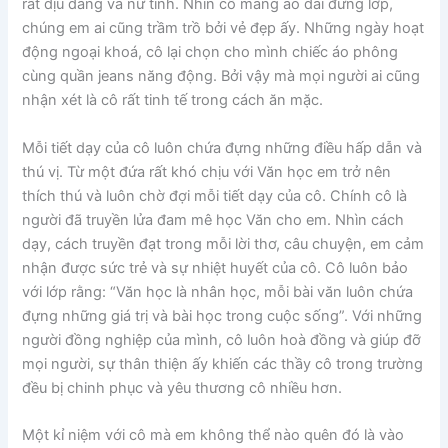
rất dịu dàng và nữ tính. Nhìn cô mang áo dài đứng lớp,
chúng em ai cũng trầm trồ bởi vẻ đẹp ấy. Những ngày hoạt
động ngoại khoá, cô lại chọn cho mình chiếc áo phông
cùng quần jeans năng động. Bởi vậy mà mọi người ai cũng
nhận xét là cô rất tinh tế trong cách ăn mặc.
Mỗi tiết dạy của cô luôn chứa đựng những điều hấp dẫn và
thú vị. Từ một đứa rất khó chịu với Văn học em trở nên
thích thú và luôn chờ đợi mỗi tiết dạy của cô. Chính cô là
người đã truyền lửa đam mê học Văn cho em. Nhìn cách
dạy, cách truyền đạt trong mỗi lời thơ, câu chuyện, em cảm
nhận được sức trẻ và sự nhiệt huyết của cô. Cô luôn bảo
với lớp rằng: “Văn học là nhân học, mỗi bài văn luôn chứa
đựng những giá trị và bài học trong cuộc sống”. Với những
người đồng nghiệp của mình, cô luôn hoà đồng và giúp đỡ
mọi người, sự thân thiện ấy khiến các thầy cô trong trường
đều bị chinh phục và yêu thương cô nhiều hơn.
Một kỉ niệm với cô mà em không thể nào quên đó là vào