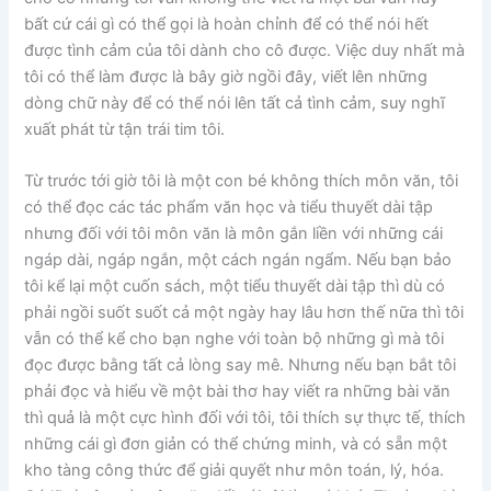
bất cứ cái gì có thể gọi là hoàn chỉnh để có thể nói hết
được tình cảm của tôi dành cho cô được. Việc duy nhất mà
tôi có thể làm được là bây giờ ngồi đây, viết lên những
dòng chữ này để có thể nói lên tất cả tình cảm, suy nghĩ
xuất phát từ tận trái tim tôi.
Từ trước tới giờ tôi là một con bé không thích môn văn, tôi
có thể đọc các tác phẩm văn học và tiểu thuyết dài tập
nhưng đối với tôi môn văn là môn gắn liền với những cái
ngáp dài, ngáp ngắn, một cách ngán ngẩm. Nếu bạn bảo
tôi kể lại một cuốn sách, một tiểu thuyết dài tập thì dù có
phải ngồi suốt suốt cả một ngày hay lâu hơn thế nữa thì tôi
vẫn có thể kể cho bạn nghe với toàn bộ những gì mà tôi
đọc được bằng tất cả lòng say mê. Nhưng nếu bạn bắt tôi
phải đọc và hiểu về một bài thơ hay viết ra những bài văn
thì quả là một cực hình đối với tôi, tôi thích sự thực tế, thích
những cái gì đơn giản có thể chứng minh, và có sẵn một
kho tàng công thức để giải quyết như môn toán, lý, hóa.