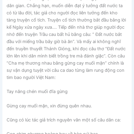
dân gian. Chẳng hạn, muốn diễn đạt ý tưởng đất nước ta
có từ lâu đời, tác giả cho người đọc liên tưởng đến kho
tàng truyện cổ tích. Truyện cổ tích thường bắt đầu bằng lời
kể Ngày xửa ngày xưa…. Tiếp đến nhà thơ giúp người đọc
nhớ đến truyện Trầu cau bất hủ bằng câu: ” Đất nước bắt
đầu với miếng trầu bây giờ bà ăn”. Và mấy ai không nghĩ
đến truyền thuyết Thánh Gióng, khi đọc câu thơ “Đất nước
lớn lên khi dân mình biết trồng tre mà đánh giặc”. Còn câu
“Cha mẹ thương nhau bằng gừng cay muối mặn” chính là
sự vận dụng tuyệt vời câu ca dao từng làm rung động con
tim bao người Việt Nam:
Tay nâng chén muối đĩa gừng
Gừng cay muối mặn, xin đừng quên nhau.
Cũng có lúc tác giả trích nguyên văn một số câu dân ca: