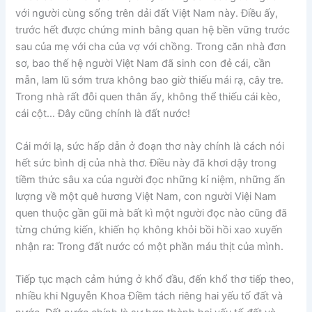
với người cùng sống trên dải đất Việt Nam này. Điều ấy,
trước hết được chứng minh bằng quan hệ bền vững trước
sau của mẹ với cha của vợ với chồng. Trong căn nhà đơn
sơ, bao thế hệ người Việt Nam đã sinh con đẻ cái, cần
mẫn, lam lũ sớm trưa không bao giờ thiếu mái rạ, cây tre.
Trong nhà rất đỗi quen thân ấy, không thể thiếu cái kèo,
cái cột… Đây cũng chính là đất nước!
Cái mới lạ, sức hấp dẫn ở đoạn thơ này chính là cách nói
hết sức bình dị của nhà thơ. Điều này đã khơi dậy trong
tiềm thức sâu xa của người đọc những kỉ niệm, những ấn
lượng về một quê hương Việt Nam, con người Việi Nam
quen thuộc gần gũi mà bất kì một người đọc nào cũng đã
từng chứng kiến, khiến họ không khỏi bồi hồi xao xuyến
nhận ra: Trong đất nước có một phần máu thịt của mình.
Tiếp tục mạch cảm hứng ở khổ đầu, đến khổ thơ tiếp theo,
nhiều khi Nguyễn Khoa Điềm tách riêng hai yếu tố đất và