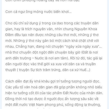
Con chim phượng hoàng bay về hòn núi bạc
Con cá ngư ông móng nước biển khơi…
Cho dù chỉ sử dụng ý trong ca dao trong các truyện dân
gian, hay là trích nguyên văn, nhìn chung Nguyễn Khoa
Điềm đều tạo nên được những câu thơ mới, những ý thơ
mới. Những ý thơ này gắn bó một cách khá chặt chẽ với
nhau. Chẳng hạn, đang nói chuyện “ngày xửa ngày xưa”…
nhà thơ chuyển đột ngột đến chuyện bây giờ (Đất là nơi
anh đến trường – Nước là nơi em tắm). Rồi từ đó, tác giả lại
dẫn người đọc vào thế giới xa xưa với dân ca và truyền
thuyết ( truyện Sự tích trăm trứng, dân ca xứ Huế…)
Cách diễn đạt ấy khá khêu gợi trí tưởng tượng người đọc.
Các yếu tố văn hoá dân gian đã góp phần không nhỏ biểu
hiện tư tưởng cốt lõi của tác phẩm Đất Nước của nhân dân.
Đồng thời nó tạo được ở người đọc ấn tượng sâu sắc về
một đất nước Việt Nam phong phú, sống động lạ thường,