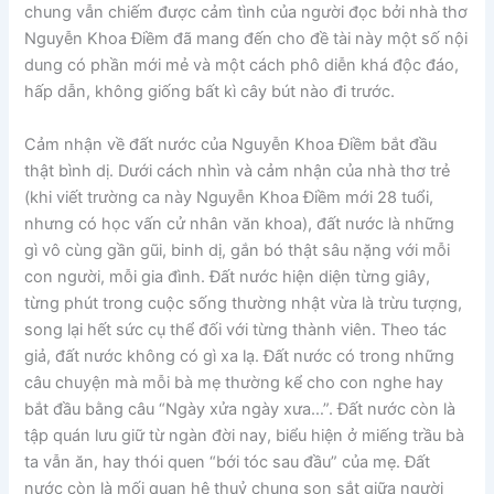
chung vẫn chiếm được cảm tình của người đọc bởi nhà thơ
Nguyễn Khoa Điềm đã mang đến cho đề tài này một số nội
dung có phần mới mẻ và một cách phô diễn khá độc đáo,
hấp dẫn, không giống bất kì cây bút nào đi trước.
Cảm nhận về đất nước của Nguyễn Khoa Điềm bắt đầu
thật bình dị. Dưới cách nhìn và cảm nhận của nhà thơ trẻ
(khi viết trường ca này Nguyễn Khoa Điềm mới 28 tuổi,
nhưng có học vấn cử nhân văn khoa), đất nước là những
gì vô cùng gần gũi, binh dị, gắn bó thật sâu nặng với mỗi
con người, mỗi gia đình. Đất nước hiện diện từng giây,
từng phút trong cuộc sống thường nhật vừa là trừu tượng,
song lại hết sức cụ thể đối với từng thành viên. Theo tác
giả, đất nước không có gì xa lạ. Đất nước có trong những
câu chuyện mà mỗi bà mẹ thường kể cho con nghe hay
bắt đầu bằng câu “Ngày xửa ngày xưa…”. Đất nước còn là
tập quán lưu giữ từ ngàn đời nay, biểu hiện ở miếng trầu bà
ta vẫn ăn, hay thói quen “bới tóc sau đầu” của mẹ. Đất
nước còn là mối quan hệ thuỷ chung son sắt giữa người