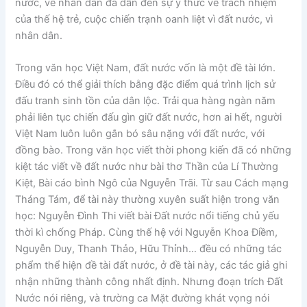
nước, về nhân dân đã dẫn đến sự ý thức về trách nhiệm
của thế hệ trẻ, cuộc chiến trạnh oanh liệt vì đất nước, vì
nhân dân.
Trong văn học Việt Nam, đất nước vốn là một đề tài lớn.
Điều đó có thể giải thích bằng đặc điểm quá trình lịch sử
đấu tranh sinh tồn của dân lộc. Trải qua hàng ngàn năm
phải liên tục chiến đấu gìn giữ đất nước, hơn ai hết, người
Việt Nam luôn luôn gắn bó sâu nặng với đất nước, với
đồng bào. Trong văn học viết thời phong kiến đã có những
kiệt tác viết về đất nước như bài thơ Thần của Lí Thường
Kiệt, Bài cáo bình Ngô của Nguyễn Trãi. Từ sau Cách mạng
Tháng Tám, để tài này thường xuyên suất hiện trong văn
học: Nguyễn Đình Thi viết bài Đất nước nổi tiếng chủ yếu
thời kì chống Pháp. Cùng thế hệ với Nguyễn Khoa Điềm,
Nguyễn Duy, Thanh Thảo, Hữu Thỉnh… đều có những tác
phẩm thể hiện đề tài đất nước, ở đề tài này, các tác giả ghi
nhận những thành công nhất định. Nhưng đoạn trích Đất
Nước nói riêng, và trường ca Mặt đường khát vọng nói