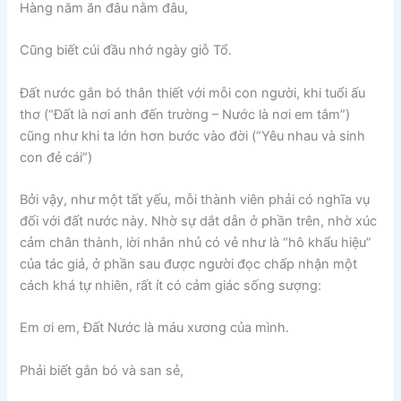
Hàng năm ăn đâu nằm đâu,
Cũng biết cúi đầu nhớ ngày giỗ Tổ.
Đất nước gắn bó thân thiết với mỗi con người, khi tuổi ấu
thơ (“Đất là nơi anh đến trường – Nước là nơi em tắm”)
cũng như khi ta lớn hơn bước vào đời (“Yêu nhau và sinh
con đẻ cái”)
Bởi vậy, như một tất yếu, mỗi thành viên phải có nghĩa vụ
đối với đất nước này. Nhờ sự dắt dẫn ở phần trên, nhờ xúc
cảm chân thành, lời nhắn nhủ có vẻ như là “hô khẩu hiệu”
của tác giả, ở phần sau được người đọc chấp nhận một
cách khá tự nhiên, rất ít có cảm giác sống sượng:
Em ơi em, Đất Nước là máu xương của mình.
Phải biết gắn bó và san sẻ,