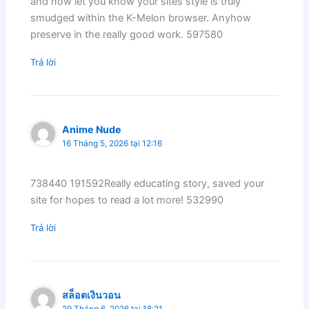
and now let you know your sites style is truly
smudged within the K-Melon browser. Anyhow
preserve in the really good work. 597580
Trả lời
Anime Nude
16 Tháng 5, 2026 tại 12:16
738440 191592Really educating story, saved your
site for hopes to read a lot more! 532990
Trả lời
สล็อตเงินวอน
29 Tháng 6, 2026 tại 18:21