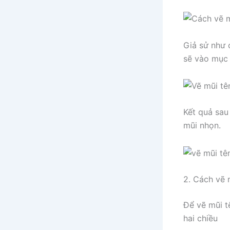
Giả sử như 
sẽ vào mụ
Kết quả sau
mũi nhọn.
2. Cách vẽ 
Để vẽ mũi t
hai chiều