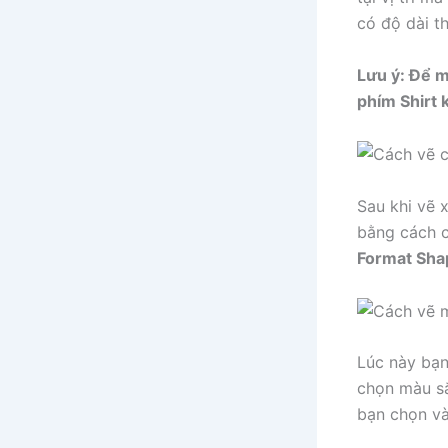
có độ dài 
Lưu ý:
Để m
phím Shirt 
Sau khi vẽ 
bằng cách 
Format Sha
Lúc này bạn
chọn màu s
bạn chọn v