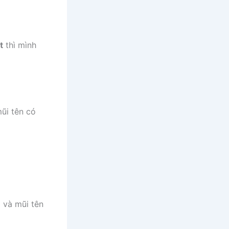
t
thì mình
mũi tên có
 và mũi tên