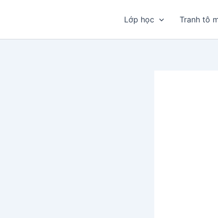
Nhảy
tới
Lớp học
Tranh tô 
nội
dung