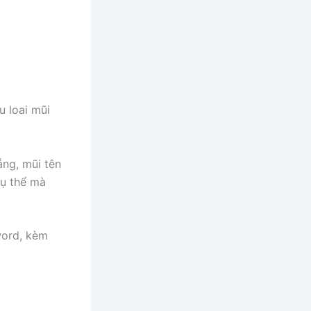
u loai mũi
ẳng, mũi tên
cụ thể mà
word, kèm