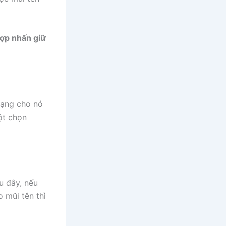
hợp nhấn giữ
dạng cho nó
ột chọn
u đây, nếu
 mũi tên thì