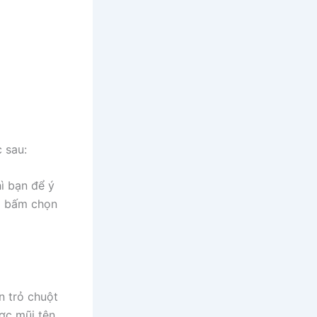
 sau:
hì bạn để ý
hì bấm chọn
n trỏ chuột
ược mũi tên