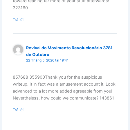
toward reading far more of your stuff afterwards!
323160
Trả lời
Revival do Movimento Revolucionário 3781
de Outubro
22 Tháng 5, 2026 tại 19:41
857688 355900Thank you for the auspicious
writeup. It in fact was a amusement account it. Look
advanced to a lot more added agreeable from you!
Nevertheless, how could we communicate? 143861
Trả lời