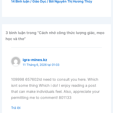
14 Bình luận
/
Giáo Dục
/ Bởi
Nguyễn Thị Hương Thủy
3 bình luận trong “Cách nhớ công thức lượng giác, mẹo
học và thơ”
igra-mines.kz
11 Tháng 6, 2026 tại 01:03
109998 657602Id need to consult you here. Which
isnt some thing Which i do! I enjoy reading a post
that can make individuals feel. Also, appreciate your
permitting me to comment! 801133
Trả lời