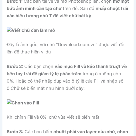
Bước 1:
Các bạn tải về và mở Photoshop lên, chọn
mở một
bức ảnh mình cần tạo chữ
trên đó. Sau đó
nhấp chuột trái
vào biểu tượng chữ T để viết chữ bất kỳ.
Đây là ảnh gốc, với chữ “Download.com.vn” được viết đè
lên để thực hiện ví dụ
Bước 2:
Các bạn chọn
vào mục Fill và kéo thanh trượt về
bên tay trái để giảm tỷ lệ phần trăm
trong ô xuống còn
0%. Hoặc có thể nhấp đúp vào ô tỷ lệ của Fill và nhập số
0.Chữ sẽ biến mất như hình dưới đây:
Khi chỉnh Fill về 0%, chữ vừa viết sẽ biến mất
Bước 3:
Các bạn bấm
chuột phải vào layer của chữ, chọn