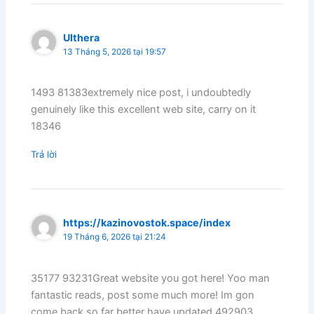
Ulthera
13 Tháng 5, 2026 tại 19:57
1493 81383extremely nice post, i undoubtedly
genuinely like this excellent web site, carry on it
18346
Trả lời
https://kazinovostok.space/index
19 Tháng 6, 2026 tại 21:24
35177 93231Great website you got here! Yoo man
fantastic reads, post some much more! Im gon
come back so far better have updated 492903