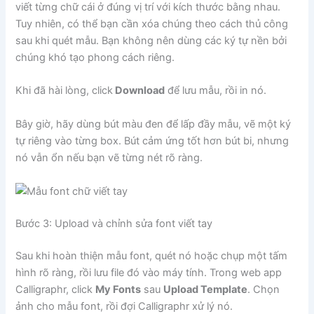
viết từng chữ cái ở đúng vị trí với kích thước bằng nhau.
Tuy nhiên, có thể bạn cần xóa chúng theo cách thủ công
sau khi quét mẫu. Bạn không nên dùng các ký tự nền bởi
chúng khó tạo phong cách riêng.
Khi đã hài lòng, click
Download
để lưu mẫu, rồi in nó.
Bây giờ, hãy dùng bút màu đen để lấp đầy mẫu, vẽ một ký
tự riêng vào từng box. Bút cảm ứng tốt hơn bút bi, nhưng
nó vẫn ổn nếu bạn vẽ từng nét rõ ràng.
Bước 3: Upload và chỉnh sửa font viết tay
Sau khi hoàn thiện mẫu font, quét nó hoặc chụp một tấm
hình rõ ràng, rồi lưu file đó vào máy tính. Trong web app
Calligraphr, click
My Fonts
sau
Upload Template
. Chọn
ảnh cho mẫu font, rồi đợi Calligraphr xử lý nó.