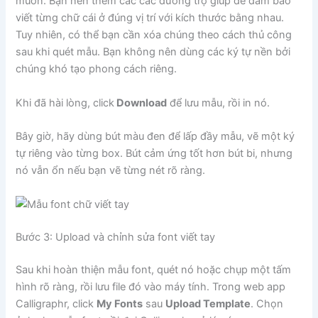
muốn. Bạn nên thêm các các đường trợ giúp để đảm bảo
viết từng chữ cái ở đúng vị trí với kích thước bằng nhau.
Tuy nhiên, có thể bạn cần xóa chúng theo cách thủ công
sau khi quét mẫu. Bạn không nên dùng các ký tự nền bởi
chúng khó tạo phong cách riêng.
Khi đã hài lòng, click
Download
để lưu mẫu, rồi in nó.
Bây giờ, hãy dùng bút màu đen để lấp đầy mẫu, vẽ một ký
tự riêng vào từng box. Bút cảm ứng tốt hơn bút bi, nhưng
nó vẫn ổn nếu bạn vẽ từng nét rõ ràng.
Bước 3: Upload và chỉnh sửa font viết tay
Sau khi hoàn thiện mẫu font, quét nó hoặc chụp một tấm
hình rõ ràng, rồi lưu file đó vào máy tính. Trong web app
Calligraphr, click
My Fonts
sau
Upload Template
. Chọn