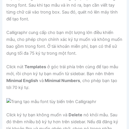
trong font. Sau khi tạo mẫu và in nó ra, bạn cần viết tay
từng chữ cái vào trong box. Sau đó, quét nó lên máy tính
để tạo font.
Calligraphr cung cấp cho bạn một lượng lớn điều khiển
mẫu, cho phép chọn chính xác ký tự muốn và không muốn
bao gồm trong font. Ở tài khoản miễn phí, bạn có thể sử
dụng tối đa 75 ký tự trong một font.
Click nút
Templates
ở góc trái phía trên cùng để tạo mẫu
mới, rồi chọn ký tự bạn muốn từ sidebar. Bạn nên thêm
Minimal English
và
Minimal Numbers
, cho phép bạn tạo
tới 70 ký tự.
Click ký tự bạn không muốn và
Delete
nó khỏi mẫu. Sau
đó thêm nhiều bộ ký tự hơn trên sidebar. Nếu đã đăng ký
tài khoản Pro và muốn ghép chữ, chọn nó trong phần