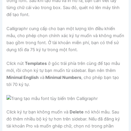
trong font. Sau khi tạo mẫu và in nó ra, bạn cần viết tay
từng chữ cái vào trong box. Sau đó, quét nó lên máy tính
để tạo font.
Calligraphr cung cấp cho bạn một lượng lớn điều khiển
mẫu, cho phép chọn chính xác ký tự muốn và không muốn
bao gồm trong font. Ở tài khoản miễn phí, bạn có thể sử
dụng tối đa 75 ký tự trong một font.
Click nút
Templates
ở góc trái phía trên cùng để tạo mẫu
mới, rồi chọn ký tự bạn muốn từ sidebar. Bạn nên thêm
Minimal English
và
Minimal Numbers
, cho phép bạn tạo
tới 70 ký tự.
Click ký tự bạn không muốn và
Delete
nó khỏi mẫu. Sau
đó thêm nhiều bộ ký tự hơn trên sidebar. Nếu đã đăng ký
tài khoản Pro và muốn ghép chữ, chọn nó trong phần