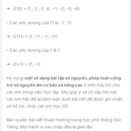
⇒ Ư(6) = {1 ; 2 ; 3 ; 6 ; –1; –2; –3; –6}
– Các ước dương của 11 là : 1 ; 11
⇒ Ư(11) = {1 ; 11 ; –1; –11}
– Các ước dương của 1 là 1.
⇒ Ư(–1) = {1; –1}
Hy vọng
một số dạng bài tập số nguyên, phép toán cộng
trừ số nguyên âm cơ bản và nâng cao
ở trên hữu ích cho
các em trong việc học tập. Mọi góp ý và có câu hỏi nào
các em hãy để lại bình luận dưới bài viết để được ghi nhận
và hỗ trợ, chúc các em học tốt.
Bản quyền bài viết thuộc trường trung học phổ thông Sóc
Trăng. Mọi hành vi sao chép đều là gian lận.