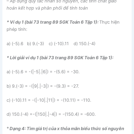
– Áp dụng quy tắc nhân số nguyên, các tính chất giao
hoán kết hợp và phân phối để tính toán
* Ví dụ 1 (bài 73 trang 89 SGK Toán 6 Tập 1):
Thực hiện
phép tính:
a) (-5).6 b) 9.(-3) c) (-10).11 d) 150.(-4)
* Lời giải ví dụ 1 (bài 73 trang 89 SGK Toán 6 Tập 1):
a) (-5).6 = -(|-5|.|6|) = -(5.6) = -30.
b) 9.(-3) = -(|9|.|-3|) = -(9.3) = -27.
c) (-10).11 = -(|-10|.|11|) = -(10.11) = -110.
d) 150.(-4) =-(|150|.|-4|) = -(150.4) = -600.
° Dạng 4: Tìm giá trị của x thỏa mãn biểu thức số nguyên