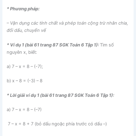
* Phương pháp:
– Vận dụng các tính chất và phép toán cộng trừ nhân chia,
đổi dấu, chuyển vế
* Ví dụ 1 (bài 61 trang 87 SGK Toán 6 Tập 1):
Tìm số
nguyên x, biết:
a) 7 – x = 8 – (-7);
b) x – 8 = (-3) – 8
* Lời giải ví dụ 1 (bài 61 trang 87 SGK Toán 6 Tập 1):
a) 7 – x = 8 – (–7)
7 – x = 8 + 7 (bỏ dấu ngoặc phía trước có dấu –)