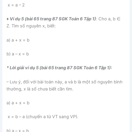
x = a – 2
♦ Ví dụ 5 (bài 65 trang 87 SGK Toán 6 Tập 1)
:
Cho a, b ∈
Z. Tìm số nguyên x, biết:
a) a + x = b
b) a – x = b
* Lời giải ví dụ 5 (bài 65 trang 87 SGK Toán 6 Tập 1):
– Lưu ý, đối với bài toán này, a và b là một số nguyên bình
thường, x là số chưa biết cần tìm.
a) a + x = b
x = b – a (chuyển a từ VT sang VP).
b) a – x = b