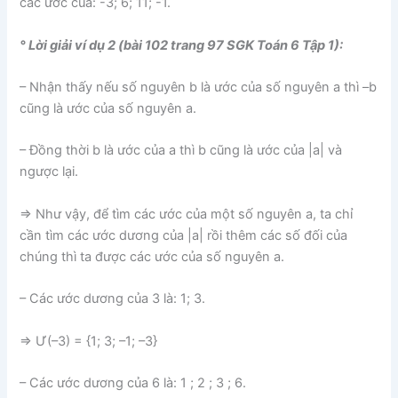
các ước của: -3; 6; 11; -1.
° Lời giải ví dụ 2 (bài 102 trang 97 SGK Toán 6 Tập 1):
– Nhận thấy nếu số nguyên b là ước của số nguyên a thì –b
cũng là ước của số nguyên a.
– Đồng thời b là ước của a thì b cũng là ước của |a| và
ngược lại.
⇒ Như vậy, để tìm các ước của một số nguyên a, ta chỉ
cần tìm các ước dương của |a| rồi thêm các số đối của
chúng thì ta được các ước của số nguyên a.
– Các ước dương của 3 là: 1; 3.
⇒ Ư(–3) = {1; 3; –1; –3}
– Các ước dương của 6 là: 1 ; 2 ; 3 ; 6.