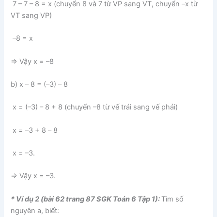
7 – 7 – 8 = x (chuyển 8 và 7 từ VP sang VT, chuyển –x từ
VT sang VP)
–8 = x
⇒ Vậy x = –8
b) x – 8 = (–3) – 8
x = (–3) – 8 + 8 (chuyển –8 từ vế trái sang vế phải)
x = –3 + 8 – 8
x = –3.
⇒ Vậy x = –3.
* Ví dụ 2 (bài 62 trang 87 SGK Toán 6 Tập 1):
Tìm số
nguyên a, biết: