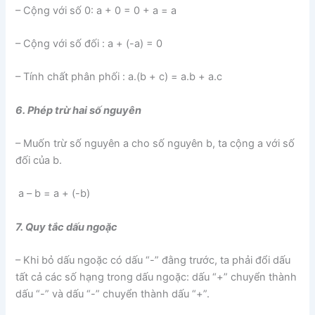
– Cộng với số 0: a + 0 = 0 + a = a
– Cộng với số đối : a + (-a) = 0
– Tính chất phân phối : a.(b + c) = a.b + a.c
6. Phép trừ hai số nguyên
– Muốn trừ số nguyên a cho số nguyên b, ta cộng a với số
đối của b.
a – b = a + (-b)
7. Quy tắc dấu ngoặc
– Khi bỏ dấu ngoặc có dấu “-” đằng trước, ta phải đổi dấu
tất cả các số hạng trong dấu ngoặc: dấu “+” chuyển thành
dấu “-” và dấu “-” chuyển thành dấu “+”.