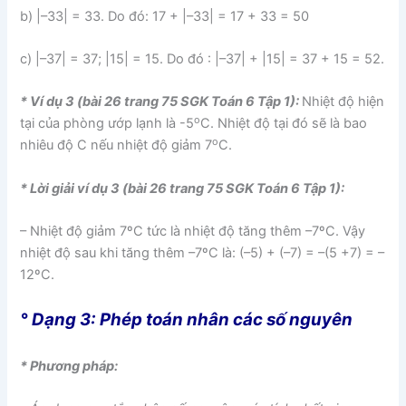
b) |–33| = 33. Do đó: 17 + |–33| = 17 + 33 = 50
c) |–37| = 37; |15| = 15. Do đó : |–37| + |15| = 37 + 15 = 52.
* Ví dụ 3 (bài 26 trang 75 SGK Toán 6 Tập 1):
Nhiệt độ hiện
o
tại của phòng ướp lạnh là -5
C. Nhiệt độ tại đó sẽ là bao
o
nhiêu độ C nếu nhiệt độ giảm 7
C.
* Lời giải ví dụ 3 (bài 26 trang 75 SGK Toán 6 Tập 1):
– Nhiệt độ giảm 7ºC tức là nhiệt độ tăng thêm –7ºC. Vậy
nhiệt độ sau khi tăng thêm –7ºC là: (–5) + (–7) = –(5 +7) = –
12ºC.
° Dạng 3: Phép toán nhân các số nguyên
* Phương pháp: