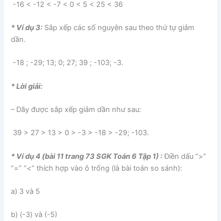
-16 < -12 < -7 < 0 < 5 < 25 < 36
* Ví dụ 3:
Sắp xếp các số nguyên sau theo thứ tự giảm
dần.
-18 ; -29; 13; 0; 27; 39 ; -103; -3.
* Lời giải:
– Dãy được sắp xếp giảm dần như sau:
39 > 27 > 13 > 0 > -3 > -18 > -29; -103.
* Ví dụ 4 (bài 11 trang 73 SGK Toán 6 Tập 1) :
Điền dấu “>”
“=” “<” thích hợp vào ô trống (là bài toán so sánh):
a) 3 và 5
b) (-3) và (-5)