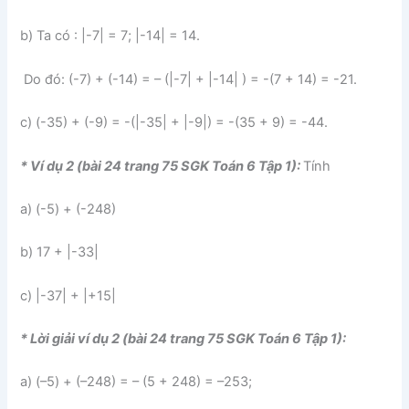
b) Ta có : |-7| = 7; |-14| = 14.
Do đó: (-7) + (-14) = – (|-7| + |-14| ) = -(7 + 14) = -21.
c) (-35) + (-9) = -(|-35| + |-9|) = -(35 + 9) = -44.
* Ví dụ 2 (bài 24 trang 75 SGK Toán 6 Tập 1):
Tính
a) (-5) + (-248)
b) 17 + |-33|
c) |-37| + |+15|
* Lời giải ví dụ 2 (bài 24 trang 75 SGK Toán 6 Tập 1):
a) (–5) + (–248) = – (5 + 248) = –253;