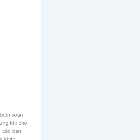
biên soạn
ứng khi cho
o các bạn
m khảo.