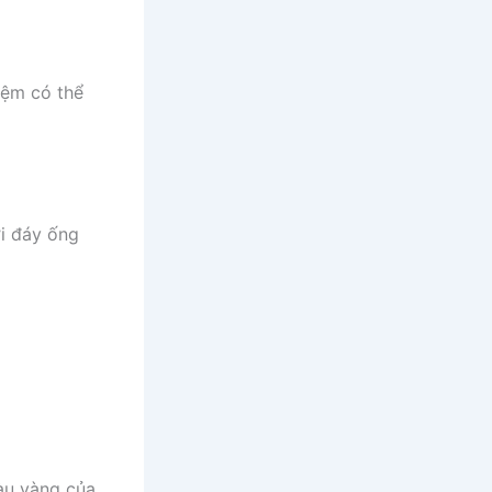
iệm có thể
i đáy ống
àu vàng của