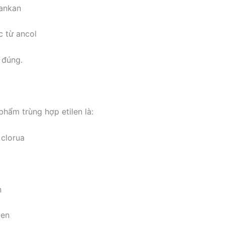
 ankan
c từ ancol
 đúng.
hẩm trùng hợp etilen là:
 clorua
n
len