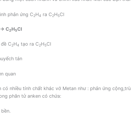
rình phản ứng C
H
ra C
H
Cl
2
4
2
5
 → C
H
Cl
2
5
n đề C
H
tạo ra C
H
Cl
2
4
2
5
huyếch tán
iên quan
n có nhiều tính chất khác vớ Metan như : phản ứng cộng,tr
rong phân tử anken có chứa:
σ bền.