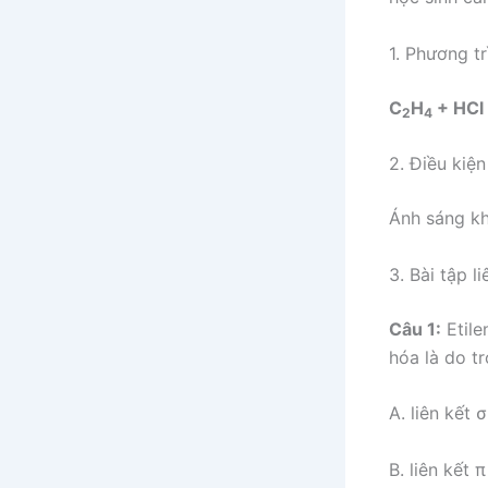
1. Phương t
C
H
+ HCl
2
4
2. Điều kiệ
Ánh sáng k
3. Bài tập l
Câu 1:
Etile
hóa là do t
A. liên kết 
B. liên kết π