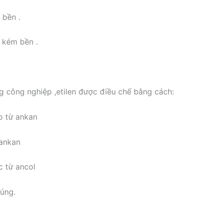
 bền .
π kém bền .
 công nghiệp ,etilen được điều chế bằng cách:
ro từ ankan
 ankan
c từ ancol
đúng.