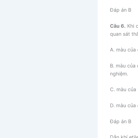
Đáp án B
Câu 6.
Khi 
quan sát th
A. màu của 
B. màu của 
nghiệm.
C. màu của 
D. màu của 
Đáp án B
Dẫn khí eti