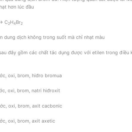
hạt hơn lúc đầu
→ C
H
Br
2
4
2
n dung dịch không trong suốt mà chỉ nhạt màu
sau đây gồm các chất tác dụng được với etilen trong điều k
ước, oxi, brom, hiđro bromua
ớc, oxi, brom, natri hiđroxit
ớc, oxi, brom, axit cacbonic
ớc, oxi, brom, axit axetic