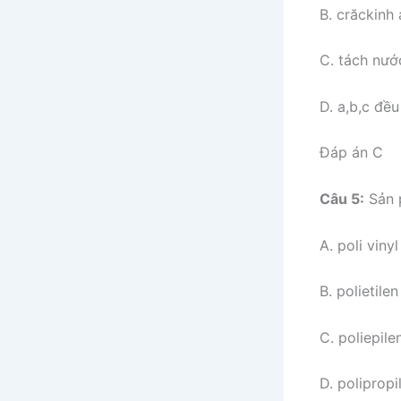
B. crăckinh
C. tách nướ
D. a,b,c đều
Đáp án C
Câu 5:
Sản p
A. poli vinyl
B. polietilen
C. poliepile
D. polipropi