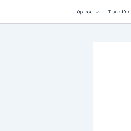
Nhảy
tới
Lớp học
Tranh tô 
nội
dung