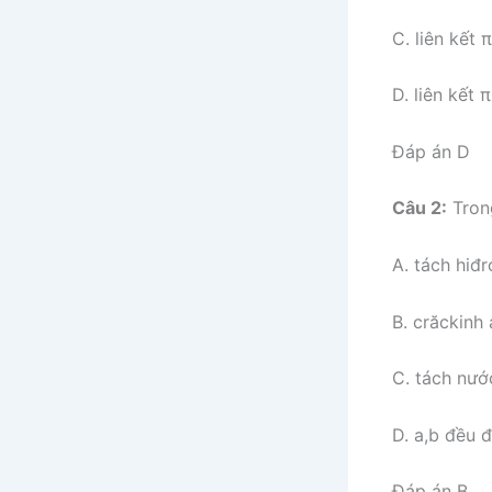
C. liên kết π
D. liên kết 
Đáp án D
Câu 2:
Trong
A. tách hiđ
B. crăckinh
C. tách nướ
D. a,b đều 
Đáp án B