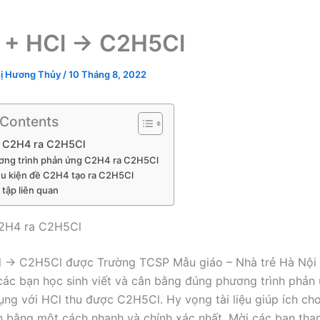
 + HCl → C2H5Cl
ị Hương Thủy
/
10 Tháng 8, 2022
 Contents
 C2H4 ra C2H5Cl
ương trình phản ứng C2H4 ra C2H5Cl
ều kiện đề C2H4 tạo ra C2H5Cl
i tập liên quan
2H4 ra C2H5Cl
 → C2H5Cl được Trường TCSP Mẫu giáo – Nhà trẻ Hà Nội 
ác bạn học sinh viết và cân bằng đúng phương trình phản 
ng với HCl thu được C2H5Cl. Hy vọng tài liệu giúp ích ch
n bằng một cách nhanh và chính xác nhất. Mời các bạn tha