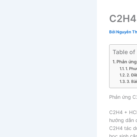
C2H4
Bởi
Nguyễn Th
Table of
Phản ứng
1. Ph
2. Đi
3. Bà
Phản ứng C
C2H4 + HCl
hướng dẫn c
C2H4 tác dụ
học sinh câ