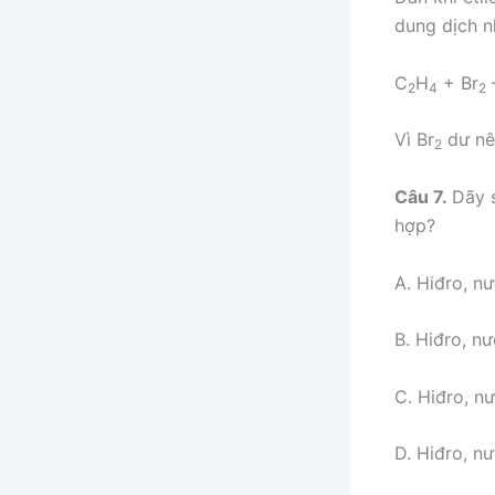
dung dịch n
C
H
+ Br
2
4
2
Vì Br
dư nê
2
Câu 7.
Dãy 
hợp?
A. Hiđro, n
B. Hiđro, nư
C. Hiđro, nư
D. Hiđro, nư