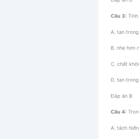
Câu 3:
Tính 
A. tan tron
B. nhẹ hơn 
C. chất kh
D. tan tron
Đáp án B
Câu 4:
Trong
A. tách hiđ