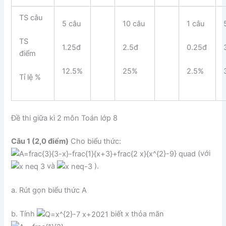
TS câu
5 câu
10 câu
1 câu
TS
1.25đ
2.5đ
0.25đ
điểm
12.5%
25%
2.5%
Tỉ lệ %
Đề thi giữa kì 2 môn Toán lớp 8
Câu 1 (2,0 điểm)
Cho biểu thức:
(với
và
).
a. Rút gọn biểu thức A
b. Tính
biết x thỏa mãn