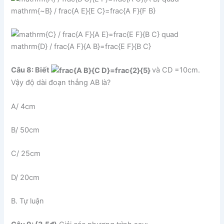
Câu 8: Biết
và CD =10cm.
Vậy độ dài đoạn thẳng AB là?
A/ 4cm
B/ 50cm
C/ 25cm
D/ 20cm
B. Tự luận