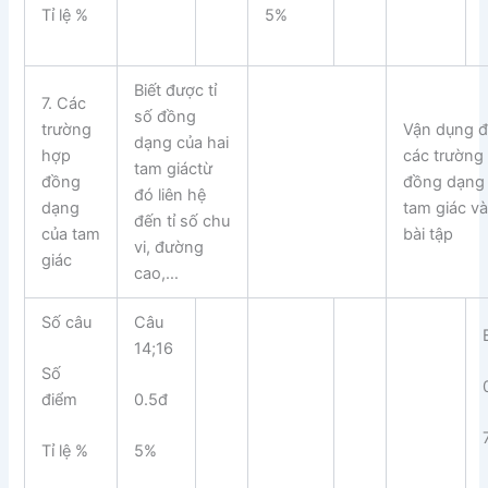
Tỉ lệ %
5%
Biết được tỉ
7. Các
số đồng
trường
Vận dụng 
dạng của hai
hợp
các trường
tam giáctừ
đồng
đồng dạng
đó liên hệ
dạng
tam giác và
đến tỉ số chu
của tam
bài tập
vi, đường
giác
cao,…
Số câu
Câu
14;16
Số
điểm
0.5đ
Tỉ lệ %
5%