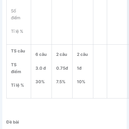
Số
điểm
Tỉ lệ %
TS câu
6 câu
2 câu
2 câu
TS
3.0 đ
0.75đ
1đ
điểm
30%
7.5%
10%
Tỉ lệ %
Đề bài