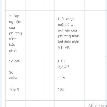
2. Tập
Hiểu được
nghiệm
một số là
của
nghiệm của
phượng
phương trình
trình
khi thỏa mãn
bậc
VT=VP.
nhất
Số câu
Câu
2,3,4,5
Số
điểm
1.0đ
Tỉ lệ %
10%
Giải được b