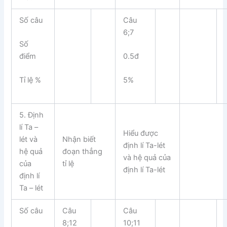
Số câu
Câu
6;7
Số
điểm
0.5đ
Tỉ lệ %
5%
5. Định
lí Ta –
Hiểu được
lét và
Nhận biết
định lí Ta-lét
hệ quả
đoạn thẳng
và hệ quả của
của
tỉ lệ
định lí Ta-lét
định lí
Ta – lét
Số câu
Câu
Câu
8;12
10;11