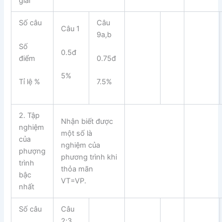
giải
Số câu
Câu
Câu 1
9a,b
Số
0.5đ
điểm
0.75đ
5%
Tỉ lệ %
7.5%
2. Tập
Nhận biết được
nghiệm
một số là
của
nghiệm của
phượng
phương trình khi
trình
thỏa mãn
bậc
VT=VP.
nhất
Số câu
Câu
2;3