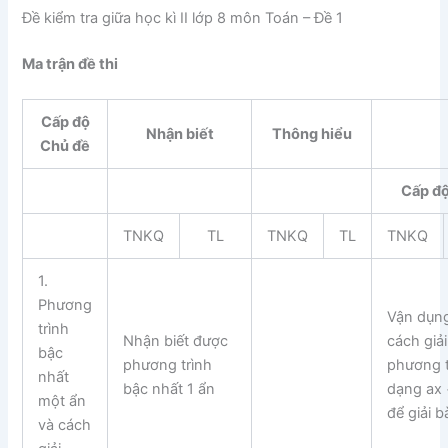
Đề kiểm tra giữa học kì II lớp 8 môn Toán – Đề 1
Ma trận đề thi
Cấp độ
Nhận biết
Thông hiểu
Chủ đề
Cấp độ
TNKQ
TL
TNKQ
TL
TNKQ
1.
Phương
Vận dụn
trình
Nhận biết được
cách giải
bậc
phương trình
phương t
nhất
bậc nhất 1 ẩn
dạng ax 
một ẩn
để giải b
và cách