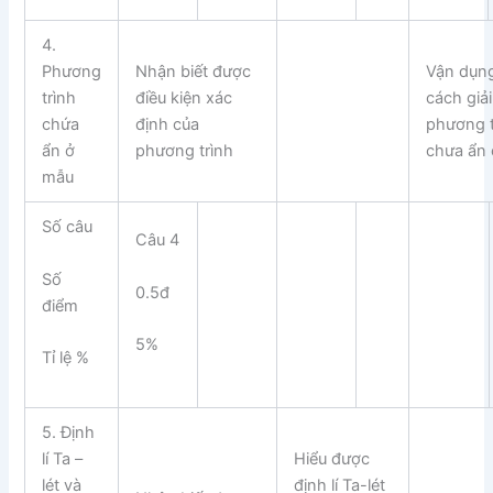
4.
Phương
Nhận biết được
Vận dụn
trình
điều kiện xác
cách giải
chứa
định của
phương t
ẩn ở
phương trình
chưa ẩn
mẫu
Số câu
Câu 4
Số
0.5đ
điểm
5%
Tỉ lệ %
5. Định
lí Ta –
Hiểu được
lét và
định lí Ta-lét