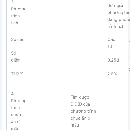
3.
đơn giản
Phương
phương trì
trình
dạng phươ
tích
trình tích
Số câu
Câu
13
Số
điểm
0.25đ
Tỉ lệ %
2.5%
4.
Tìm được
Phương
ĐKXĐ của
trình
phương trình
chứa
chứa ẩn ở
ẩn ở
mẫu
mẫu