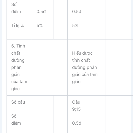
Số
điểm
0.5đ
0.5đ
Tỉ lệ %
5%
5%
6. Tính
chất
Hiểu được
đường
tính chất
phân
đường phân
giác
giác của tam
của tam
giác
giác
Số câu
Câu
9;15
Số
điểm
0.5đ