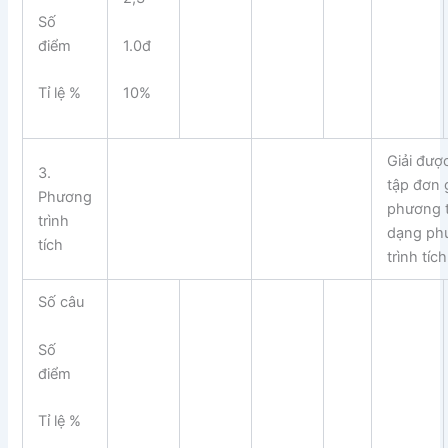
Số
điểm
1.0đ
Tỉ lệ %
10%
Giải được
3.
tập đơn 
Phương
phương t
trình
dạng ph
tích
trình tích
Số câu
Số
điểm
Tỉ lệ %