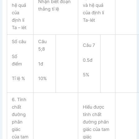
Nhận biết đoạn
hệ quả
và hệ quả
thẳng tỉ lệ
của
của định lí
định lí
Ta-lét
Ta – lét
Số câu
Câu
Câu 7
5;8
Số
0.5đ
điểm
1đ
5%
Tỉ lệ %
10%
6. Tính
chất
Hiểu được
đường
tính chất
phân
đường phân
giác
giác của tam
của tam
giác