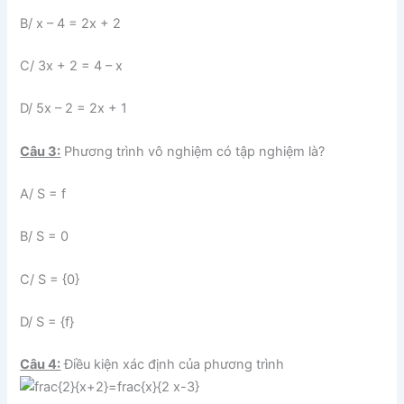
B/ x – 4 = 2x + 2
C/ 3x + 2 = 4 – x
D/ 5x – 2 = 2x + 1
Câu 3:
Phương trình vô nghiệm có tập nghiệm là?
A/ S = f
B/ S = 0
C/ S = {0}
D/ S = {f}
Câu 4:
Điều kiện xác định của phương trình