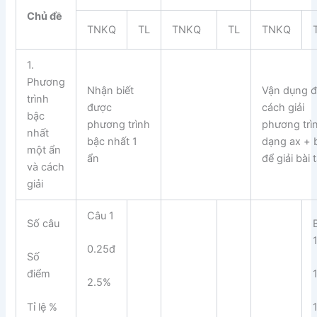
Chủ đề
TNKQ
TL
TNKQ
TL
TNKQ
1.
Phương
Nhận biết
Vận dụng 
trình
được
cách giải
bậc
phương trình
phương trì
nhất
bậc nhất 1
dạng ax + 
một ẩn
ẩn
để giải bài 
và cách
giải
Câu 1
Số câu
0.25đ
Số
điểm
2.5%
Tỉ lệ %