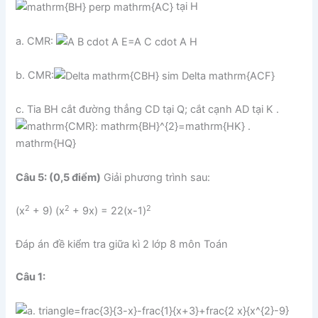
tại H
a. CMR:
b. CMR:
c. Tia BH cắt đường thẳng CD tại Q; cắt cạnh AD tại K .
Câu 5: (0,5 điểm)
Giải phương trình sau:
2
2
2
(x
+ 9) (x
+ 9x) = 22(x-1)
Đáp án đề kiểm tra giữa kì 2 lớp 8 môn Toán
Câu 1: