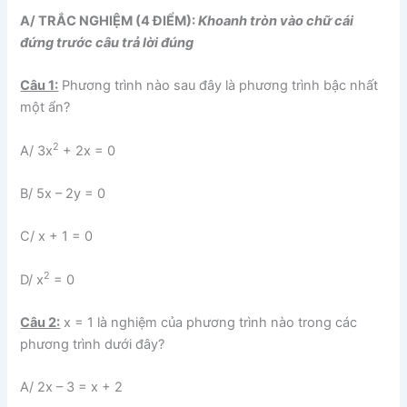
A
/ TRẮC NGHIỆM (4 ĐIỂM):
Khoanh tròn vào chữ cái
đứng trước câu trả lời đúng
Câu 1:
Phương trình nào sau đây là phương trình bậc nhất
một ẩn?
2
A/ 3x
+ 2x = 0
B/ 5x – 2y = 0
C/ x + 1 = 0
2
D/ x
= 0
Câu 2:
x = 1 là nghiệm của phương trình nào trong các
phương trình dưới đây?
A/ 2x – 3 = x + 2