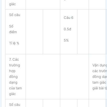
giác
Số câu
Câu 6
Số
0.5đ
điểm
5%
Tỉ lệ %
7. Các
trường
Vận dụn
hợp
các trườ
đồng
đồng dạ
dạng
tam giác
của tam
giải bài t
giác
Số câu