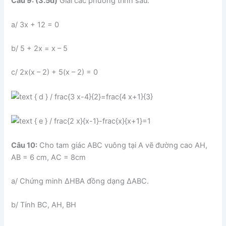
Câu 9: (3.5đ)
Giải các phương trình sau:
a/ 3x + 12 = 0
b/ 5 + 2x = x – 5
c/ 2x(x – 2) + 5(x – 2) = 0
Câu 10:
Cho tam giác ABC vuông tại A vẽ đường cao AH,
AB = 6 cm, AC = 8cm
a/ Chứng minh ∆HBA đồng dạng ∆ABC.
b/ Tính BC, AH, BH