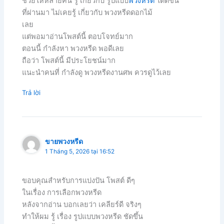
ช่วยให้หลายคน รู้ เกี่ยวกับ รูปแบบ
พวงหรีด
ได้ดีขึ้น
ที่ผ่านมา ไม่เคยรู้ เกี่ยวกับ พวงหรีดดอกไม้
เลย
แต่พอมาอ่านโพสต์นี้ ตอบโจทย์มาก
ตอนนี้ กำลังหา พวงหรีด พอดีเลย
ถือว่า โพสต์นี้ มีประโยชน์มาก
แนะนำคนที่ กำลังดู พวงหรีดงานศพ ควรดูไว้เลย
Trả lời
ขายพวงหรีด
1 Tháng 5, 2026 tại 16:52
ขอบคุณสำหรับการแบ่งปัน โพสต์ ดีๆ
ในเรื่อง การเลือกพวงหรีด
หลังจากอ่าน บอกเลยว่า เคลียร์ดี จริงๆ
ทำให้ผม รู้ เรื่อง รูปแบบพวงหรีด ชัดขึ้น