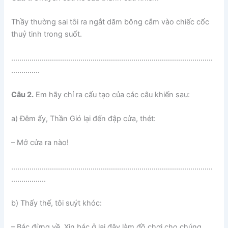
Thầy thường sai tôi ra ngắt dăm bông cắm vào chiếc cốc
thuỷ tinh trong suốt.
………………………………………………………………………………………
…………..
Câu 2.
Em hãy chỉ ra cấu tạo của các câu khiến sau:
a) Đêm ấy, Thần Gió lại đến đập cửa, thét:
– Mở cửa ra nào!
………………………………………………………………………………………
……………..
b) Thấy thế, tôi suýt khóc:
– Bác đừng về. Xin bác ở lại đây làm đồ chơi cho chúng