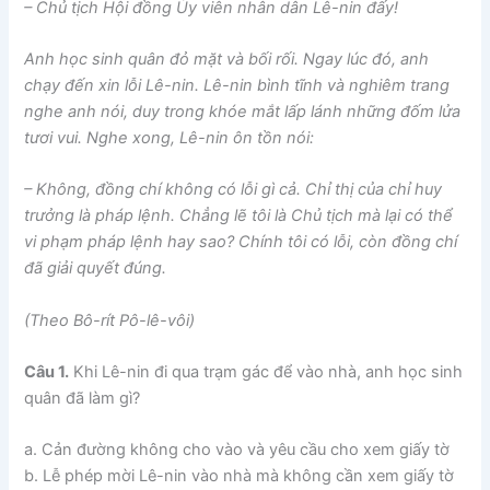
– Chủ tịch Hội đồng Ủy viên nhân dân Lê-nin đấy!
Anh học sinh quân đỏ mặt và bối rối. Ngay lúc đó, anh
chạy đến xin lỗi Lê-nin. Lê-nin bình tĩnh và nghiêm trang
nghe anh nói, duy trong khóe mắt lấp lánh những đốm lửa
tươi vui. Nghe xong, Lê-nin ôn tồn nói:
– Không, đồng chí không có lỗi gì cả. Chỉ thị của chỉ huy
trưởng là pháp lệnh. Chẳng lẽ tôi là Chủ tịch mà lại có thể
vi phạm pháp lệnh hay sao? Chính tôi có lỗi, còn đồng chí
đã giải quyết đúng.
(Theo Bô-rít Pô-lê-vôi)
Câu 1.
Khi Lê-nin đi qua trạm gác để vào nhà, anh học sinh
quân đã làm gì?
a. Cản đường không cho vào và yêu cầu cho xem giấy tờ
b. Lễ phép mời Lê-nin vào nhà mà không cần xem giấy tờ