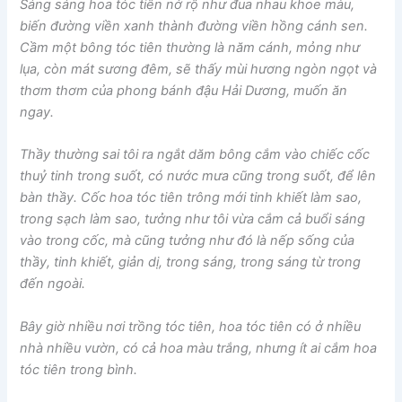
Sáng sáng hoa tóc tiên nở rộ như đua nhau khoe màu,
biến đường viền xanh thành đường viền hồng cánh sen.
Cầm một bông tóc tiên thường là năm cánh, mỏng như
lụa, còn mát sương đêm, sẽ thấy mùi hương ngòn ngọt và
thơm thơm của phong bánh đậu Hải Dương, muốn ăn
ngay.
Thầy thường sai tôi ra ngắt dăm bông cắm vào chiếc cốc
thuỷ tinh trong suốt, có nước mưa cũng trong suốt, để lên
bàn thầy. Cốc hoa tóc tiên trông mới tinh khiết làm sao,
trong sạch làm sao, tưởng như tôi vừa cắm cả buổi sáng
vào trong cốc, mà cũng tưởng như đó là nếp sống của
thầy, tinh khiết, giản dị, trong sáng, trong sáng từ trong
đến ngoài.
Bây giờ nhiều nơi trồng tóc tiên, hoa tóc tiên có ở nhiều
nhà nhiều vườn, có cả hoa màu trắng, nhưng ít ai cắm hoa
tóc tiên trong bình.