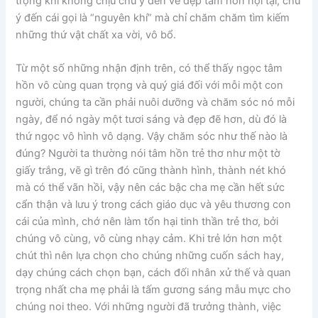
trọng khi không chịu chú ý đến vẻ đẹp tâm hồn nội tại, chú
ý đến cái gọi là “nguyên khí” mà chỉ chăm chăm tìm kiếm
những thứ vật chất xa vời, vô bổ.
Từ một số những nhận định trên, có thể thấy ngọc tâm
hồn vô cùng quan trọng và quý giá đối với mỗi một con
người, chúng ta cần phải nuôi dưỡng và chăm sóc nó mỗi
ngày, để nó ngày một tươi sáng và đẹp đẽ hơn, dù đó là
thứ ngọc vô hình vô dạng. Vậy chăm sóc như thế nào là
đúng? Người ta thường nói tâm hồn trẻ thơ như một tờ
giấy trắng, vẽ gì trên đó cũng thành hình, thành nét khó
mà có thể vãn hồi, vậy nên các bậc cha mẹ cần hết sức
cẩn thận và lưu ý trong cách giáo dục và yêu thương con
cái của mình, chớ nên làm tổn hại tinh thần trẻ thơ, bởi
chúng vô cùng, vô cùng nhạy cảm. Khi trẻ lớn hơn một
chút thì nên lựa chọn cho chúng những cuốn sách hay,
dạy chúng cách chọn bạn, cách đối nhân xử thế và quan
trọng nhất cha mẹ phải là tấm gương sáng mẫu mực cho
chúng noi theo. Với những người đã trưởng thành, việc