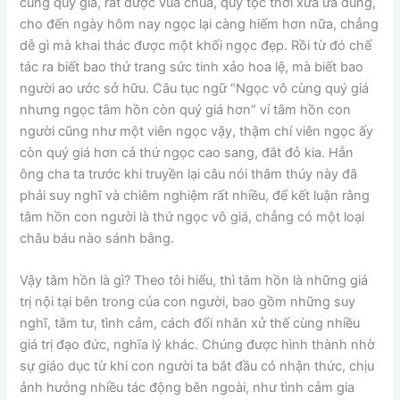
cùng quý giá, rất được vua chúa, quý tộc thời xưa ưa dùng,
cho đến ngày hôm nay ngọc lại càng hiếm hơn nữa, chẳng
dễ gì mà khai thác được một khối ngọc đẹp. Rồi từ đó chế
tác ra biết bao thứ trang sức tinh xảo hoa lệ, mà biết bao
người ao ước sở hữu. Câu tục ngữ “Ngọc vô cùng quý giá
nhưng ngọc tâm hồn còn quý giá hơn” ví tâm hồn con
người cũng như một viên ngọc vậy, thậm chí viên ngọc ấy
còn quý giá hơn cả thứ ngọc cao sang, đắt đỏ kia. Hẳn
ông cha ta trước khi truyền lại câu nói thâm thúy này đã
phải suy nghĩ và chiêm nghiệm rất nhiều, để kết luận rằng
tâm hồn con người là thứ ngọc vô giá, chẳng có một loại
châu báu nào sánh bằng.
Vậy tâm hồn là gì? Theo tôi hiểu, thì tâm hồn là những giá
trị nội tại bên trong của con người, bao gồm những suy
nghĩ, tâm tư, tình cảm, cách đối nhân xử thế cùng nhiều
giá trị đạo đức, nghĩa lý khác. Chúng được hình thành nhờ
sự giáo dục từ khi con người ta bắt đầu có nhận thức, chịu
ảnh hưởng nhiều tác động bên ngoài, như tình cảm gia