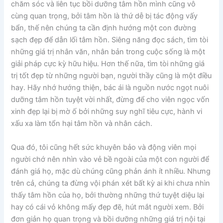
chăm sóc và liên tục bồi dưỡng tâm hồn mình cũng vô
cùng quan trọng, bởi tâm hồn là thứ dễ bị tác động vấy
bẩn, thế nên chúng ta cần định hướng một con đường
sạch đẹp để dẫn lối tâm hồn. Siêng năng đọc sách, tìm tòi
những giá trị nhân văn, nhân bản trong cuộc sống là một
giải pháp cực kỳ hữu hiệu. Hơn thế nữa, tìm tòi những giá
trị tốt đẹp từ những người bạn, người thầy cũng là một điều
hay. Hãy nhớ hướng thiện, bác ái là nguồn nước ngọt nuôi
dưỡng tâm hồn tuyệt vời nhất, đừng để cho viên ngọc vốn
xinh đẹp lại bị mờ ố bởi những suy nghĩ tiêu cực, hành vi
xấu xa làm tổn hại tâm hồn và nhân cách.
Qua đó, tôi cũng hết sức khuyên bảo và động viên mọi
người chớ nên nhìn vào vẻ bề ngoài của một con người để
đánh giá họ, mặc dù chúng cũng phản ánh ít nhiều. Nhưng
trên cả, chúng ta đừng vội phán xét bất kỳ ai khi chưa nhìn
thấy tâm hồn của họ, bởi thường những thứ tuyệt diệu lại
hay có cái vỏ không mấy đẹp đẽ, hút mắt người xem. Bởi
đơn giản họ quan trọng và bồi dưỡng những giá trị nội tại