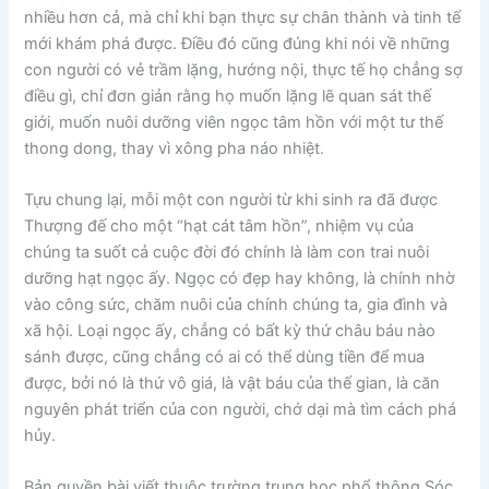
nhiều hơn cả, mà chỉ khi bạn thực sự chân thành và tinh tế
mới khám phá được. Điều đó cũng đúng khi nói về những
con người có vẻ trầm lặng, hướng nội, thực tế họ chẳng sợ
điều gì, chỉ đơn giản rằng họ muốn lặng lẽ quan sát thế
giới, muốn nuôi dưỡng viên ngọc tâm hồn với một tư thế
thong dong, thay vì xông pha náo nhiệt.
Tựu chung lại, mỗi một con người từ khi sinh ra đã được
Thượng đế cho một “hạt cát tâm hồn”, nhiệm vụ của
chúng ta suốt cả cuộc đời đó chính là làm con trai nuôi
dưỡng hạt ngọc ấy. Ngọc có đẹp hay không, là chính nhờ
vào công sức, chăm nuôi của chính chúng ta, gia đình và
xã hội. Loại ngọc ấy, chẳng có bất kỳ thứ châu báu nào
sánh được, cũng chẳng có ai có thể dùng tiền để mua
được, bởi nó là thứ vô giá, là vật báu của thế gian, là căn
nguyên phát triển của con người, chớ dại mà tìm cách phá
hủy.
Bản quyền bài viết thuộc trường trung học phổ thông Sóc