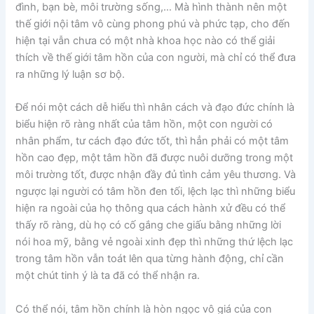
đình, bạn bè, môi trường sống,… Mà hình thành nên một
thế giới nội tâm vô cùng phong phú và phức tạp, cho đến
hiện tại vẫn chưa có một nhà khoa học nào có thể giải
thích về thế giới tâm hồn của con người, mà chỉ có thể đưa
ra những lý luận sơ bộ.
Để nói một cách dễ hiểu thì nhân cách và đạo đức chính là
biểu hiện rõ ràng nhất của tâm hồn, một con người có
nhân phẩm, tư cách đạo đức tốt, thì hẳn phải có một tâm
hồn cao đẹp, một tâm hồn đã được nuôi dưỡng trong một
môi trường tốt, được nhận đầy đủ tình cảm yêu thương. Và
ngược lại người có tâm hồn đen tối, lệch lạc thì những biểu
hiện ra ngoài của họ thông qua cách hành xử đều có thể
thấy rõ ràng, dù họ có cố gắng che giấu bằng những lời
nói hoa mỹ, bằng vẻ ngoài xinh đẹp thì những thứ lệch lạc
trong tâm hồn vẫn toát lên qua từng hành động, chỉ cần
một chút tinh ý là ta đã có thể nhận ra.
Có thể nói, tâm hồn chính là hòn ngọc vô giá của con