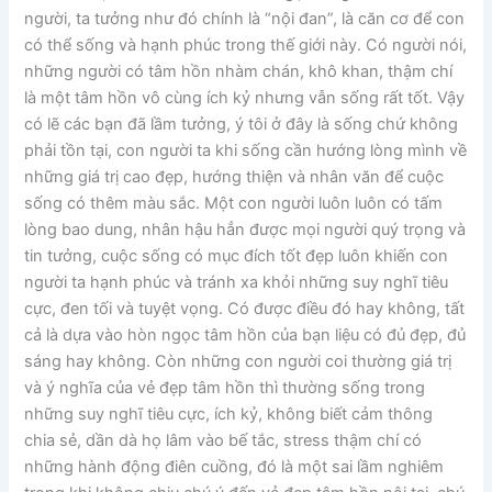
người, ta tưởng như đó chính là “nội đan”, là căn cơ để con
có thể sống và hạnh phúc trong thế giới này. Có người nói,
những người có tâm hồn nhàm chán, khô khan, thậm chí
là một tâm hồn vô cùng ích kỷ nhưng vẫn sống rất tốt. Vậy
có lẽ các bạn đã lầm tưởng, ý tôi ở đây là sống chứ không
phải tồn tại, con người ta khi sống cần hướng lòng mình về
những giá trị cao đẹp, hướng thiện và nhân văn để cuộc
sống có thêm màu sắc. Một con người luôn luôn có tấm
lòng bao dung, nhân hậu hẳn được mọi người quý trọng và
tin tưởng, cuộc sống có mục đích tốt đẹp luôn khiến con
người ta hạnh phúc và tránh xa khỏi những suy nghĩ tiêu
cực, đen tối và tuyệt vọng. Có được điều đó hay không, tất
cả là dựa vào hòn ngọc tâm hồn của bạn liệu có đủ đẹp, đủ
sáng hay không. Còn những con người coi thường giá trị
và ý nghĩa của vẻ đẹp tâm hồn thì thường sống trong
những suy nghĩ tiêu cực, ích kỷ, không biết cảm thông
chia sẻ, dần dà họ lâm vào bế tắc, stress thậm chí có
những hành động điên cuồng, đó là một sai lầm nghiêm