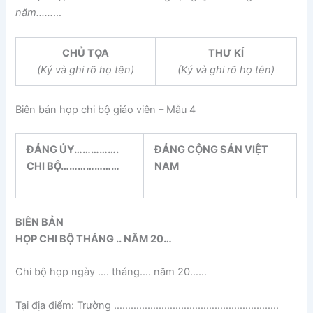
năm……
…
CHỦ TỌA
THƯ KÍ
(Ký và ghi rõ họ tên)
(Ký và ghi rõ họ tên)
Biên bản họp chi bộ giáo viên – Mẫu 4
ĐẢNG ỦY…………….
ĐẢNG CỘNG SẢN VIỆT
CHI BỘ…………………
NAM
BIÊN BẢN
HỌP CHI BỘ THÁNG .. NĂM 20…
Chi bộ họp ngày …. tháng…. năm 20……
Tại địa điểm: Trường …………………………………………………..