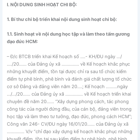
I. NỘI DUNG SINH HOẠT CHI BỘ:
1. Bí thư chi bộ triển khai nội dung sinh hoạt chi bộ:
1.1. Sinh hoạt về nội dung học tập và làm theo tấm gương
đạo đức HCM:
– Đ/c BTCB triển khai Kế hoạch số ….- KH/ĐU ngày …/
…./20…… của Đảng ủy xã ………….. về Kế hoạch khắc phục
những khuyết điểm, tồn tại được chỉ ra sau tổ chức kiểm
điểm tự phê bình, phê bình và đánh giá chất lượng tổ chức
cơ sở Đảng và đảng viên năm 20….; Kế hoạch ………ngày
…/…/20…… của Đảng ủy xã ………….. về Kế hoạch triển khai
chuyên đề năm 20…… “Xây dựng phong cách, tác phong
công tác của người đứng đầu, của cán bộ, đảng viên trong
học tập và làm theo tư tưởng, đạo đức, phong cách HCM”;
Công văn 246- CV/ĐU ngày 16/01/20…… của Đảng ủy xã
………….. V/v “chỉ đạo xây dựng kế hoạch khắc phục những
khuyết điểm, tồn tại sau kiểm điểm tự phê bình, phê bình