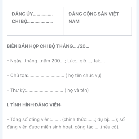
ĐẢNG ỦY…………….
ĐẢNG CỘNG SẢN VIỆT
CHI BỘ…………………
NAM
BIÊN BẢN HỌP CHI BỘ THÁNG…./20…
– Ngày…tháng…năm 200….; Lúc:…giờ…., tại:….
– Chủ tọa:……………………….. ( họ tên chức vụ)
– Thư ký:………………………… ( họ và tên)
I. TÌNH HÌNH ĐẢNG VIÊN:
– Tổng số đảng viên:…….. (chính thức:……; dự bị:…..); số
đảng viên được miễn sinh hoạt, công tác:…..(nếu có).