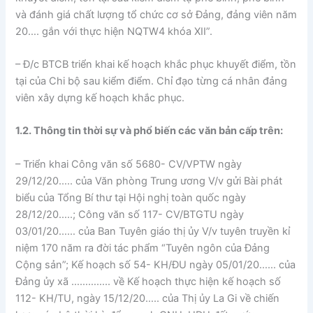
và đánh giá chất lượng tổ chức cơ sở Đảng, đảng viên năm
20…. gắn với thực hiện NQTW4 khóa XII”.
– Đ/c BTCB triển khai kế hoạch khắc phục khuyết điểm, tồn
tại của Chi bộ sau kiểm điểm. Chỉ đạo từng cá nhân đảng
viên xây dựng kế hoạch khắc phục.
1.2. Thông tin thời sự và phổ biến các văn bản cấp trên:
– Triển khai Công văn số 5680- CV/VPTW ngày
29/12/20….. của Văn phòng Trung ương V/v gửi Bài phát
biểu của Tổng Bí thư tại Hội nghị toàn quốc ngày
28/12/20…..; Công văn số 117- CV/BTGTU ngày
03/01/20…… của Ban Tuyên giáo thị ủy V/v tuyên truyền kỉ
niệm 170 năm ra đời tác phẩm “Tuyên ngôn của Đảng
Cộng sản”; Kế hoạch số 54- KH/ĐU ngày 05/01/20…… của
Đảng ủy xã ………….. về Kế hoạch thực hiện kế hoạch số
112- KH/TU, ngày 15/12/20….. của Thị ủy La Gi về chiến