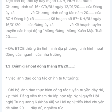
lược cán bộ thời kỳ đẩy mạnh CNH, HĐH đất nước;
Chương trình số 16- CTr/ĐU ngày 12/01/20…… của Đảng
ủy xã ………….. về Chương trình công tác năm 20…… của
BCH Đảng bộ xã …………..; Kế hoạch số 57- KH/ĐU ngày
16/01/20…… của Đảng ủy xã ………….. về Kế hoạch tuyên
truyền các hoạt động “Mừng Đảng, Mừng Xuân Mậu Tuất
20…….
– Đ/c BTCB thông tin tình hình địa phương, tình hình hoạt
động của ngành, của nhà trường.
1.3. Đánh giá hoạt động tháng 01/20……:
* Việc lãnh đạo công tác chính trị tư tưởng:
– Chi bộ lãnh đạo thực hiện công tác tuyên truyền đầy đủ,
kịp thời. Đảng viên tham dự lớp học tập Nghị quyết Hội
nghị Trung ương 6 (khóa XII) và Hội nghị triển khai chuyên
đề năm 20…… đầy đủ, nghiêm túc.