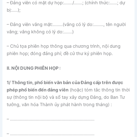
– Đảng viên có mặt dự họp:……./…….; (chính thức:……; dự
bị:…..);
– Đảng viên vắng mặt:……..(vắng có lý do:…….., tên người
vắng; vắng không có lý do:…….)
– Chủ tọa phiên họp thông qua chương trình, nội dung
phiên họp; đóng đảng phí; đề cử thư ký phiên họp.
II. NỘI DUNG PHIÊN HỌP :
1/ Thông tin, phổ biến văn bản của Đảng cấp trên được
phép phổ biến đến đảng viên
(hoặc) tóm tắc thông tin thời
sự (thông tin nội bộ và sổ tay xây dựng Đảng, do Ban Tư
tưởng, văn hóa Thành ủy phát hành trong tháng) :
– ……………………………………………………………
– ……………………………………………………………