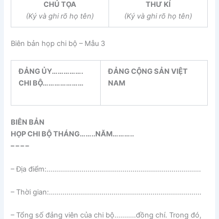
CHỦ TỌA
THƯ KÍ
(Ký và ghi rõ họ tên)
(Ký và ghi rõ họ tên)
Biên bản họp chi bộ – Mẫu 3
ĐẢNG ỦY…………….
ĐẢNG CỘNG SẢN VIỆT
CHI BỘ…………………
NAM
BIÊN BẢN
HỌP CHI BỘ THÁNG……..NĂM………..
– – – –
– Địa điểm:…………………………………………………………………….
– Thời gian:……………………………………………………………………
– Tổng số đảng viên của chi bộ………..đồng chí. Trong đó,