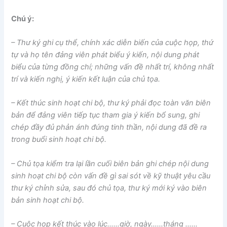
Chú ý:
– Thư ký ghi cụ thể, chính xác diễn biến của cuộc họp, thứ
tự và họ tên đảng viên phát biểu ý kiến, nội dung phát
biểu của từng đồng chí; những vấn đề nhất trí, không nhất
trí và kiến nghị, ý kiến kết luận của chủ tọa.
– Kết thúc sinh hoạt chi bộ, thư ký phải đọc toàn văn biên
bản để đảng viên tiếp tục tham gia ý kiến bổ sung, ghi
chép đầy đủ phản ánh đúng tinh thần, nội dung đã đề ra
trong buổi sinh hoạt chi bộ.
– Chủ tọa kiểm tra lại lần cuối biên bản ghi chép nội dung
sinh hoạt chi bộ còn vấn đề gì sai sót về kỹ thuật yêu cầu
thư ký chỉnh sửa, sau đó chủ tọa, thư ký mới ký vào biên
bản sinh hoạt chi bộ.
– Cuộc họp kết thúc vào lúc……giờ, ngày……tháng ……