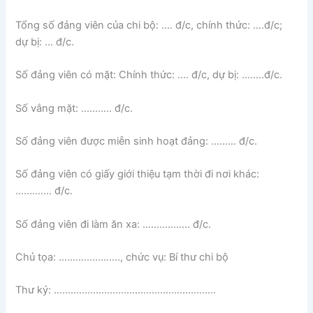
Tổng số đảng viên của chi bộ: …. đ/c, chính thức: ….đ/c;
dự bị: … đ/c.
Số đảng viên có mặt: Chính thức: …. đ/c, dự bị: ……..đ/c.
Số vắng mặt: ……….. đ/c.
Số đảng viên được miễn sinh hoạt đảng: ……… đ/c.
Số đảng viên có giấy giới thiệu tạm thời đi nơi khác:
…………. đ/c.
Số đảng viên đi làm ăn xa: …………….. đ/c.
Chủ tọa: …………………., chức vụ: Bí thư chi bộ
Thư ký: ………………………………………………….