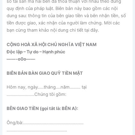
số tài sản mà hai bên đã thỏa thuận với nhau theo đúng
quy định của pháp luật. Biên bản này bao gồm các nội
dung sau: thông tin của bên giao tiền và bên nhận tiền, số
tiền được giao, xác nhận của người làm chứng. Mời các
bạn cùng tham khảo nội dung chi tiết tại đây.
CỘNG HOÀ XÃ HỘI CHỦ NGHĨA VIỆT NAM
Độc lập – Tự do – Hạnh phúc
——-o0o——
BIÊN BẢN BÀN GIAO QUỸ TIỀN MẶT
Hôm nay, ngày…..tháng….năm……… tại
…………………..Chúng tôi gồm:
BÊN GIAO TIỀN (gọi tắt là: BÊN A):
Ông/bà:…………………………………………..
…………………………………………..