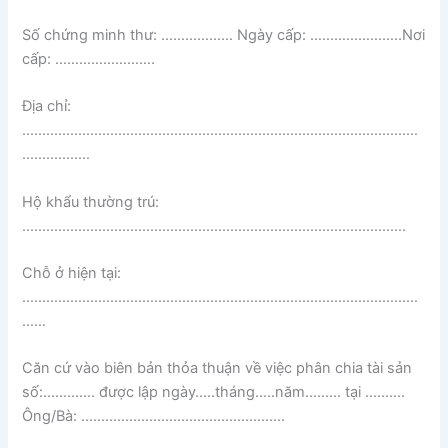
Số chứng minh thư: ……………… Ngày cấp: …………………..Nơi
cấp: …………………….
Địa chỉ:
………………………………………………………………………………………
…………..…
Hộ khẩu thường trú:
……………………………………………………………………………………
Chỗ ở hiện tại:
………………………………………………………………………………………
……
Căn cứ vào biên bản thỏa thuận về việc phân chia tài sản
số:…………. được lập ngày…..tháng…..năm……… tại ……….
Ông/Bà: …………………………….……………..