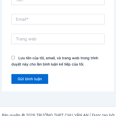
Email*
Trang
web
Lưu tên của tôi, email, và trang web trong trình
duyệt này cho lần bình luận kế tiếp của tôi.
Bản quyền © 2026 TRƯỜNG THPT CHU VĂN AN | Được tạo bởi