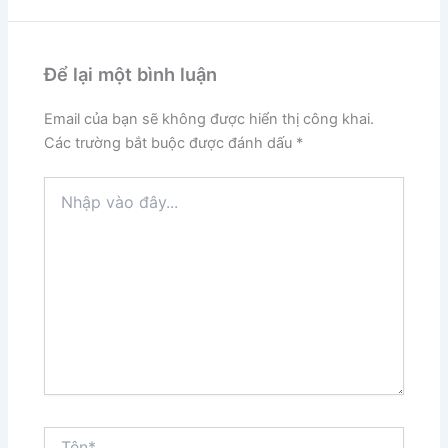
Để lại một bình luận
Email của bạn sẽ không được hiển thị công khai.
Các trường bắt buộc được đánh dấu
*
Nhập
vào
đây...
Tên*