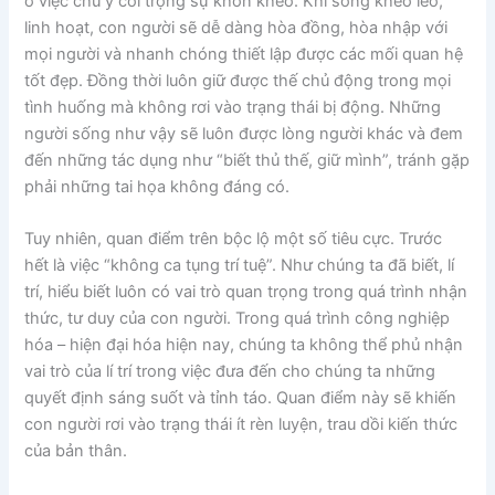
ở việc chú ý coi trọng sự khôn khéo. Khi sống khéo léo,
linh hoạt, con người sẽ dễ dàng hòa đồng, hòa nhập với
mọi người và nhanh chóng thiết lập được các mối quan hệ
tốt đẹp. Đồng thời luôn giữ được thế chủ động trong mọi
tình huống mà không rơi vào trạng thái bị động. Những
người sống như vậy sẽ luôn được lòng người khác và đem
đến những tác dụng như “biết thủ thế, giữ mình”, tránh gặp
phải những tai họa không đáng có.
Tuy nhiên, quan điểm trên bộc lộ một số tiêu cực. Trước
hết là việc “không ca tụng trí tuệ”. Như chúng ta đã biết, lí
trí, hiểu biết luôn có vai trò quan trọng trong quá trình nhận
thức, tư duy của con người. Trong quá trình công nghiệp
hóa – hiện đại hóa hiện nay, chúng ta không thể phủ nhận
vai trò của lí trí trong việc đưa đến cho chúng ta những
quyết định sáng suốt và tỉnh táo. Quan điểm này sẽ khiến
con người rơi vào trạng thái ít rèn luyện, trau dồi kiến thức
của bản thân.