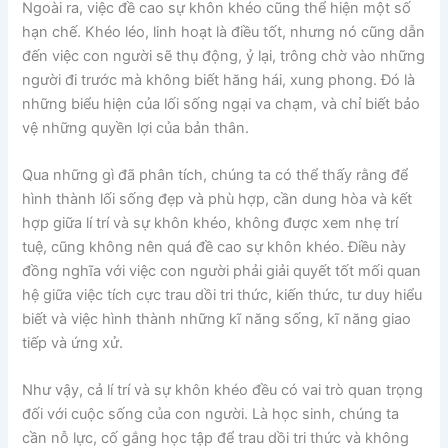
Ngoài ra, việc đề cao sự khôn khéo cũng thể hiện một số
hạn chế. Khéo léo, linh hoạt là điều tốt, nhưng nó cũng dẫn
đến việc con người sẽ thụ động, ỷ lại, trông chờ vào những
người đi trước mà không biết hăng hái, xung phong. Đó là
những biểu hiện của lối sống ngại va chạm, và chỉ biết bảo
vệ những quyền lợi của bản thân.
Qua những gì đã phân tích, chúng ta có thể thấy rằng để
hình thành lối sống đẹp và phù hợp, cần dung hòa và kết
hợp giữa lí trí và sự khôn khéo, không được xem nhẹ trí
tuệ, cũng không nên quá đề cao sự khôn khéo. Điều này
đồng nghĩa với việc con người phải giải quyết tốt mối quan
hệ giữa việc tích cực trau dồi tri thức, kiến thức, tư duy hiểu
biết và việc hình thành những kĩ năng sống, kĩ năng giao
tiếp và ứng xử.
Như vậy, cả lí trí và sự khôn khéo đều có vai trò quan trọng
đối với cuộc sống của con người. Là học sinh, chúng ta
cần nỗ lực, cố gắng học tập để trau dồi tri thức và không