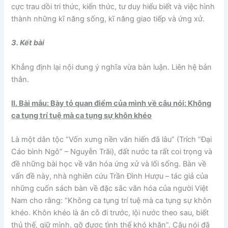
cực trau dồi tri thức, kiến thức, tư duy hiểu biết và việc hình
thành những kĩ năng sống, kĩ năng giao tiếp và ứng xử.
3. Kết bài
Khẳng định lại nội dung ý nghĩa vừa bàn luận. Liên hệ bản
thân.
II. Bài mẫu: Bày tỏ quan điểm của mình về câu nói: Không
ca tụng trí tuệ mà ca tụng sự khôn khéo
Là một dân tộc “Vốn xưng nền văn hiến đã lâu” (Trích “Đại
Cáo bình Ngô” – Nguyễn Trãi), đất nước ta rất coi trọng và
đề những bài học về văn hóa ứng xử và lối sống. Bàn về
vấn đề này, nhà nghiên cứu Trần Đình Hượu – tác giả của
những cuốn sách bàn về đặc sắc văn hóa của người Việt
Nam cho rằng: “Không ca tụng trí tuệ mà ca tụng sự khôn
khéo. Khôn khéo là ăn cỗ đi trước, lội nước theo sau, biết
thủ thế, giữ mình, gỡ được tình thế khó khăn”. Câu nói đã