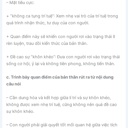
– Mặt tiêu cực:
+ “không ca tụng trí tuệ”: Xem nhẹ vai trò của trí tuệ trong
quá trình nhận thức, tư duy của con người.
+ Quan điểm này sẽ khiến con người rơi vào trạng thái ít
rèn luyện, trau dồi kiến thức của bản thân.
+ Đề cao sự “khôn khéo”: Đưa con người rơi vào trạng thái
sống cơ hội, ỷ lại và không tiên phong, không tiến thân.
c. Trình bày quan điểm của bản thân rút ra từ nội dung
câu nói
– Cần dung hòa và kết hợp giữa lí trí và sự khôn khéo,
không được xem nhẹ trí tuệ, cũng không nên quá đề cao
sự khôn khéo.
– Con người phải giải quyết tốt mối quan hệ giữa việc tích