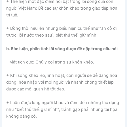
+ Thể hiện một đặc điểm nổi bật trong lối sống của con
người Việt Nam: Đề cao sự khôn khéo trong giao tiếp hơn
trí tuệ.
+ Đồng thời nêu lên những biểu hiện cụ thể như “ăn cỗ đi
trước, lội nước theo sau”, biết thủ thế, giữ mình.
b. Bàn luận, phân tích lối sống được đề cập trong câu nói
– Mặt tích cực: Chú ý coi trọng sự khôn khéo.
+ Khi sống khéo léo, linh hoạt, con người sẽ dễ dàng hòa
đồng, hòa nhập với mọi người và nhanh chóng thiết lập
được các mối quan hệ tốt đẹp.
+ Luôn được lòng người khác và đem đến những tác dụng
như “biết thủ thế, giữ mình”, tránh gặp phải những tai họa
không đáng có.