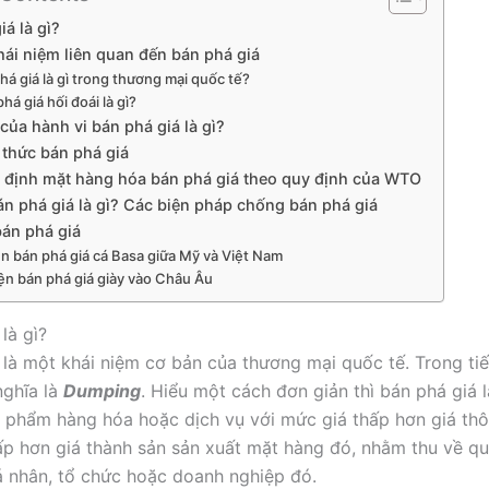
iá là gì?
hái niệm liên quan đến bán phá giá
há giá là gì trong thương mại quốc tế?
há giá hối đoái là gì?
của hành vi bán phá giá là gì?
 thức bán phá giá
 định mặt hàng hóa bán phá giá theo quy định của WTO
n phá giá là gì? Các biện pháp chống bán phá giá
bán phá giá
ện bán phá giá cá Basa giữa Mỹ và Việt Nam
ện bán phá giá giày vào Châu Âu
là gì?
 là một khái niệm cơ bản của thương mại quốc tế. Trong ti
nghĩa là
Dumping
. Hiểu một cách đơn giản thì bán phá giá l
 phẩm hàng hóa hoặc dịch vụ với mức giá thấp hơn giá th
hấp hơn giá thành sản sản xuất mặt hàng đó, nhằm thu về qu
á nhân, tổ chức hoặc doanh nghiệp đó.