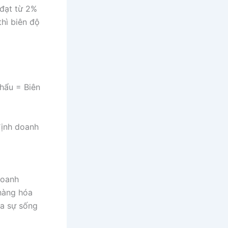
đạt từ 2%
thì biên độ
khẩu = Biên
định doanh
doanh
 hàng hóa
ọa sự sống