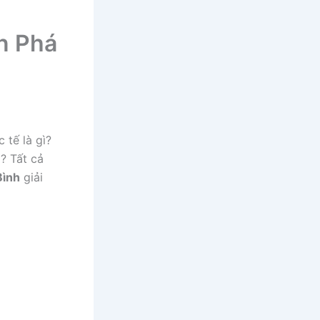
n Phá
 tế là gì?
? Tất cả
ình
giải