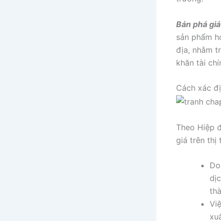
Bán phá gi
sản phẩm ho
địa, nhằm tr
khăn tài ch
Cách xác đị
Theo Hiệp đi
giá trên t
Do
dị
th
Vi
xu