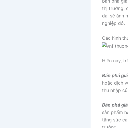
bán phá giá
thị trường,
dài sẽ ảnh 
nghiệp đó.
Các hình th
Hiện nay, tr
Bán phá gi
hoặc dịch vụ
thu nhập củ
Bán phá gi
sản phẩm ho
tăng sức cạn
trường.