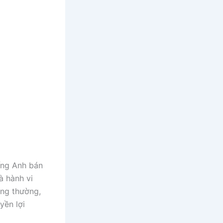
ếng Anh bán
à hành vi
ông thường,
yền lợi