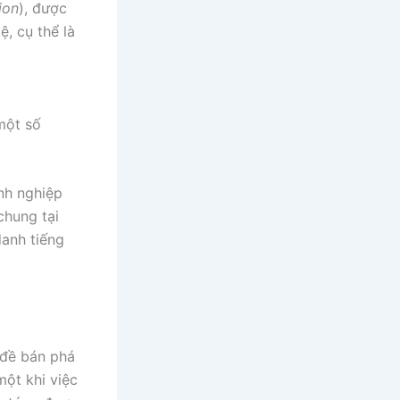
ion
), được
ệ, cụ thể là
một số
nh nghiệp
chung tại
anh tiếng
 đề bán phá
một khi việc