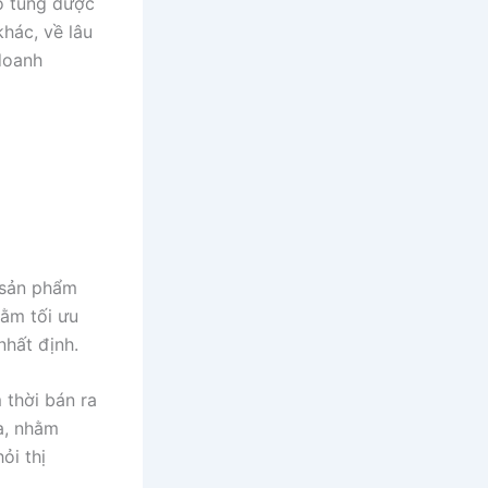
o túng được
hác, về lâu
doanh
a sản phẩm
hằm tối ưu
hất định.
 thời bán ra
ịa, nhằm
ỏi thị