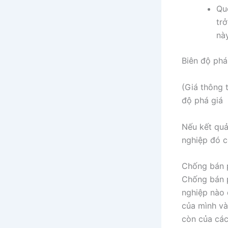
Quô
trơ
nà
Biên độ phá
(Giá thông t
độ phá giá
Nếu kết quả
nghiệp đó c
Chống bán p
Chống bán p
nghiệp nào 
của mình và
còn của các