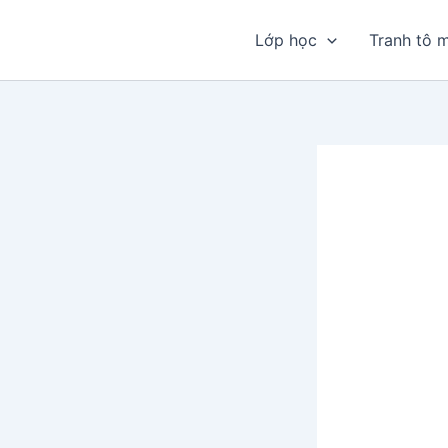
Nhảy
tới
Lớp học
Tranh tô 
nội
dung