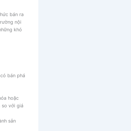
thức bán ra
trường nội
ì những khó
có bán phá
 hóa hoặc
 so với giá
ành sản