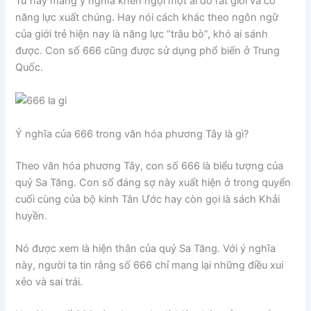
Từ này mang ý nghĩa khen ngợi một ai đó rất giỏi và có
năng lực xuất chúng. Hay nói cách khác theo ngôn ngữ
của giới trẻ hiện nay là năng lực “trâu bò”, khó ai sánh
được. Con số 666 cũng được sử dụng phổ biến ở Trung
Quốc.
Ý nghĩa của 666 trong văn hóa phương Tây là gì?
Theo văn hóa phương Tây, con số 666 là biểu tượng của
quỷ Sa Tăng. Con số đáng sợ này xuất hiện ở trong quyển
cuối cùng của bộ kinh Tân Ước hay còn gọi là sách Khải
huyền.
Nó được xem là hiện thân của quỷ Sa Tăng. Với ý nghĩa
này, người ta tin rằng số 666 chỉ mang lại những điều xui
xẻo và sai trái.