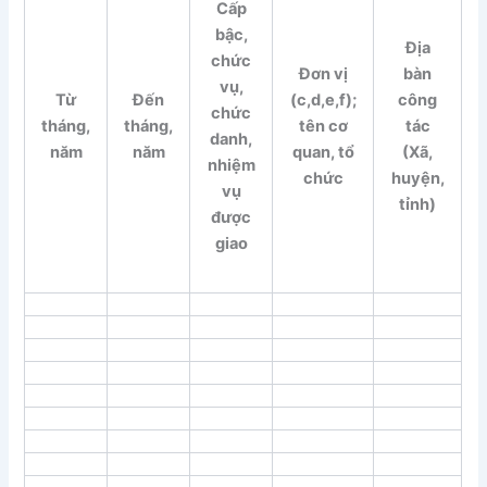
Cấp
bậc,
Địa
chức
Đơn vị
bàn
vụ,
Từ
Đến
(c,d,e,f);
công
chức
tháng,
tháng,
tên cơ
tác
danh,
năm
năm
quan, tổ
(Xã,
nhiệm
chức
huyện,
vụ
tỉnh)
được
giao