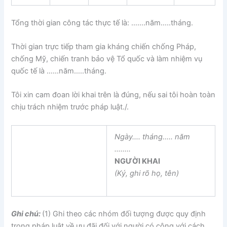
Tổng thời gian công tác thực tế là: …….năm…..tháng.
Thời gian trực tiếp tham gia kháng chiến chống Pháp,
chống Mỹ, chiến tranh bảo vệ Tổ quốc và làm nhiệm vụ
quốc tế là ……năm…..tháng.
Tôi xin cam đoan lời khai trên là đúng, nếu sai tôi hoàn toàn
chịu trách nhiệm trước pháp luật./.
Ngày…. tháng
…..
năm
……..
NGƯỜI KHAI
(K
ý
, ghi rõ họ, tên)
Ghi chú:
(1) Ghi theo các nhóm đối tượng được quy định
trong pháp luật về ưu đãi đối với người có công với cách