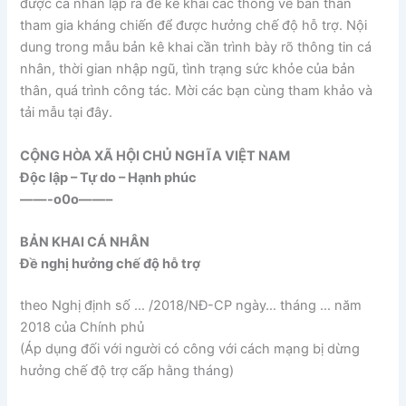
được cá nhân lập ra để kê khai các thông về bản thân
tham gia kháng chiến để được hưởng chế độ hỗ trợ. Nội
dung trong mẫu bản kê khai cần trình bày rõ thông tin cá
nhân, thời gian nhập ngũ, tình trạng sức khỏe của bản
thân, quá trình công tác. Mời các bạn cùng tham khảo và
tải mẫu tại đây.
CỘNG HÒA XÃ HỘI CHỦ NGHĨA VIỆT NAM
Độc lập – Tự do – Hạnh phúc
——-o0o——–
BẢN KHAI CÁ NHÂN
Đề nghị hưởng chế độ hỗ trợ
theo Nghị định số … /2018/NĐ-CP ngày… tháng … năm
2018 của Chính phủ
(Áp dụng đối với người có công với cách mạng bị dừng
hưởng chế độ trợ cấp hằng tháng)