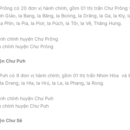
rông có 20 đơn vị hành chính, gồm 01 thị trấn Chư Prông 
h Giáo, Ia Bang, Ia Băng, Ia Boòng, Ia Drăng, Ia Ga, Ia Kly, I
Ia Phìn, Ia Pia, Ia Piơr, Ia Púch, Ia Tôr, Ia Vê, Thăng Hưng.
h chính huyện Chư Prông
ện Chư Pưh
ưh có 9 đơn vị hành chính, gồm 01 thị trấn Nhơn Hòa và 
 Ia Dreng, Ia Hla, Ia Hrú, Ia Le, Ia Phang, Ia Rong.
h chính huyện Chư Pưh
ện Chư Sê