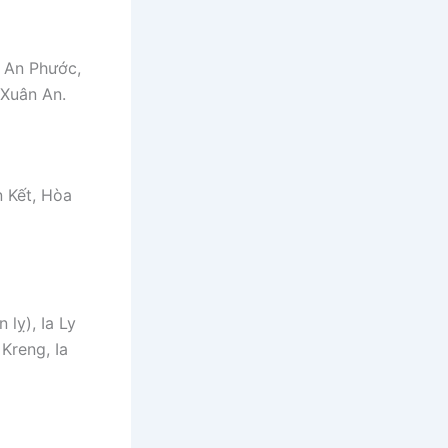
, An Phước,
 Xuân An.
 Kết, Hòa
lỵ), Ia Ly
 Kreng, Ia