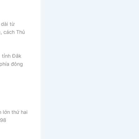
 dài từ
g, cách Thủ
 tỉnh Đắk
 phía đông
 lớn thứ hai
 98