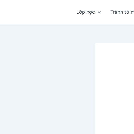
Nhảy
tới
Lớp học
Tranh tô 
nội
dung