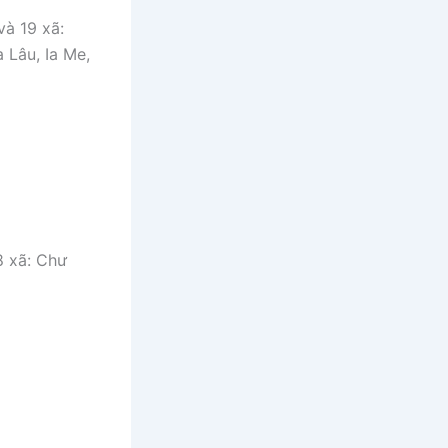
và 19 xã:
a Lâu, Ia Me,
8 xã: Chư