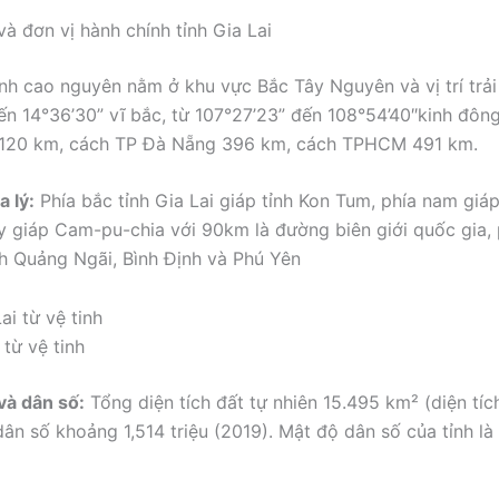
ý và đơn vị hành chính tỉnh Gia Lai
tỉnh cao nguyên nằm ở khu vực Bắc Tây Nguyên và vị trí trải
ến 14°36’30” vĩ bắc, từ 107°27’23” đến 108°54’40″kinh đôn
1120 km, cách TP Đà Nẵng 396 km, cách TPHCM 491 km.
a lý:
Phía bắc tỉnh Gia Lai giáp tỉnh Kon Tum, phía nam giáp
ây giáp Cam-pu-chia với 90km là đường biên giới quốc gia,
nh Quảng Ngãi, Bình Định và Phú Yên
 từ vệ tinh
 và dân số:
Tổng diện tích đất tự nhiên 15.495 km² (diện tích
dân số khoảng 1,514 triệu (2019). Mật độ dân số của tỉnh là