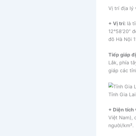
Vị trí địa l
+ Vị trí:
là 
12°58’20” đ
đô Hà Nội 
Tiếp giáp đị
Lắk, phía t
giáp các tỉ
Tỉnh Gia Lai
+ Diện tích
Việt Nam), 
người/km².