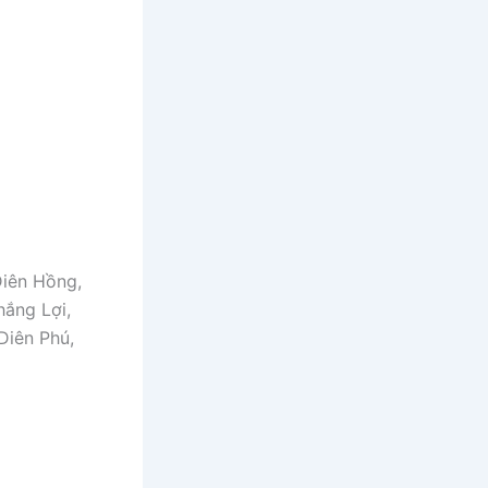
Diên Hồng,
hắng Lợi,
Diên Phú,