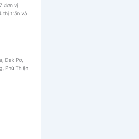
7 đơn vị
thị trấn và
, Đak Pơ,
g, Phú Thiện