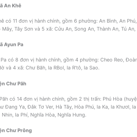
xã An Khê
hê có 11 đơn vị hành chính, gồm 6 phường: An Bình, An Phú
 Mây, Tây Sơn và 5 xã: Cửu An, Song An, Thành An, Tú An,
xã Ayun Pa
 Pa có 8 đơn vị hành chính, gồm 4 phường: Cheo Reo, Đoàn
ờ và 4 xã: Chư Băh, Ia RBol, Ia R’tô, Ia Sao.
ện Chư Păh
ăh có 14 đơn vị hành chính, gồm 2 thị trấn: Phú Hòa (huyện 
ư Đang Ya, Đắk Tơ Ver, Hà Tây, Hòa Phú, Ia Ka, Ia Khươl, Ia
 Nhin, Ia Phí, Nghĩa Hòa, Nghĩa Hưng.
ện Chư Prông