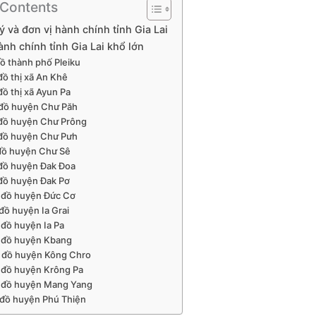
 Contents
 lý và đơn vị hành chính tỉnh Gia Lai
nh chính tỉnh Gia Lai khổ lớn
ồ thành phố Pleiku
đồ thị xã An Khê
đồ thị xã Ayun Pa
đồ huyện Chư Păh
đồ huyện Chư Prông
đồ huyện Chư Pưh
đồ huyện Chư Sê
đồ huyện Đak Đoa
đồ huyện Đak Pơ
 đồ huyện Đức Cơ
đồ huyện Ia Grai
 đồ huyện Ia Pa
 đồ huyện Kbang
 đồ huyện Kông Chro
 đồ huyện Krông Pa
 đồ huyện Mang Yang
đồ huyện Phú Thiện