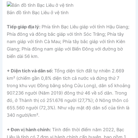
Bản đồ tỉnh Bạc Liêu ở vệ tinh
Tiếp giáp địa lý:
Phía tỉnh Bạc Liêu giáp với tỉnh Hậu Giang;
Phía đông và đông bắc giáp với tỉnh Sóc Trăng; Phía tây
nam giáp với tỉnh Cà Mau; Phía tây bắc giáp với tỉnh Kiên
Giang; Phía đông nam giáp với Biển Đông với đường bờ
biển dài 56 km.
+ Diện tích và dân số:
Tổng diện tích đất tự nhiên 2.669
km² (chiếm gần 0,8% diện tích cả nước và đứng thứ 7
trong khu vực Đồng bằng sông Cửu Long), dân số khoảng
907.236 người (Năm 2019) đông thứ 46 về số dân. Trong
đó, ở Thành thị có 251.676 người (27,7%); ở Nông thôn có
655.560 người (72,3%). Như vậy mật độ dân số của tỉnh là
340 người/km².
+ Đơn vị hành chính:
Tính đến thời điểm năm 2022, Bạc
Liêu là tỉnh có 7 đơn vị hành chính cấp huyện, bao gồm 1