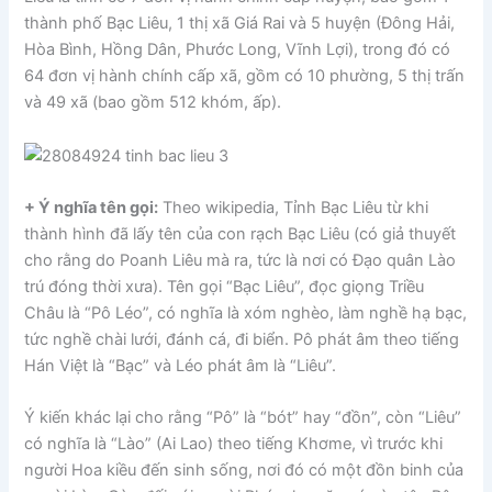
thành phố Bạc Liêu, 1 thị xã Giá Rai và 5 huyện (Đông Hải,
Hòa Bình, Hồng Dân, Phước Long, Vĩnh Lợi), trong đó có
64 đơn vị hành chính cấp xã, gồm có 10 phường, 5 thị trấn
và 49 xã (bao gồm 512 khóm, ấp).
+ Ý nghĩa tên gọi:
Theo wikipedia, Tỉnh Bạc Liêu từ khi
thành hình đã lấy tên của con rạch Bạc Liêu (có giả thuyết
cho rằng do Poanh Liêu mà ra, tức là nơi có Đạo quân Lào
trú đóng thời xưa). Tên gọi “Bạc Liêu”, đọc giọng Triều
Châu là “Pô Léo”, có nghĩa là xóm nghèo, làm nghề hạ bạc,
tức nghề chài lưới, đánh cá, đi biển. Pô phát âm theo tiếng
Hán Việt là “Bạc” và Léo phát âm là “Liêu”.
Ý kiến khác lại cho rằng “Pô” là “bót” hay “đồn”, còn “Liêu”
có nghĩa là “Lào” (Ai Lao) theo tiếng Khơme, vì trước khi
người Hoa kiều đến sinh sống, nơi đó có một đồn binh của