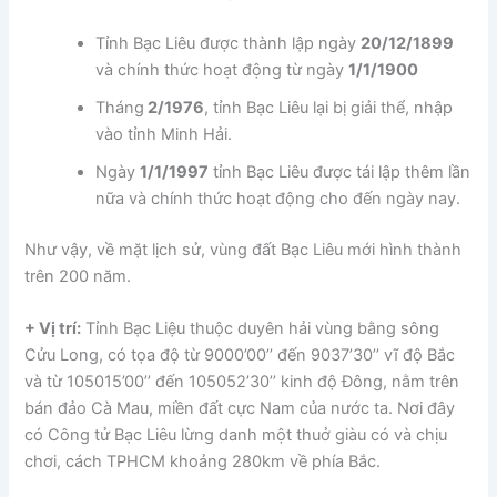
Tỉnh Bạc Liêu được thành lập ngày
20/12/1899
và chính thức hoạt động từ ngày
1/1/1900
Tháng
2/1976
, tỉnh Bạc Liêu lại bị giải thể, nhập
vào tỉnh Minh Hải.
Ngày
1/1/1997
tỉnh Bạc Liêu được tái lập thêm lần
nữa và chính thức hoạt động cho đến ngày nay.
Như vậy, về mặt lịch sử, vùng đất Bạc Liêu mới hình thành
trên 200 năm.
+ Vị trí:
Tỉnh Bạc Liệu thuộc duyên hải vùng bằng sông
Cửu Long, có tọa độ từ 9000’00’’ đến 9037’30’’ vĩ độ Bắc
và từ 105015’00’’ đến 105052’30’’ kinh độ Đông, nằm trên
bán đảo Cà Mau, miền đất cực Nam của nước ta. Nơi đây
có Công tử Bạc Liêu lừng danh một thuở giàu có và chịu
chơi, cách TPHCM khoảng 280km về phía Bắc.