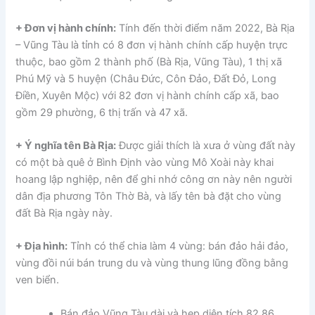
+ Đơn vị hành chính:
Tính đến thời điểm năm 2022, Bà Rịa
– Vũng Tàu là tỉnh có 8 đơn vị hành chính cấp huyện trực
thuộc, bao gồm 2 thành phố (Bà Rịa, Vũng Tàu), 1 thị xã
Phú Mỹ và 5 huyện (Châu Đức, Côn Đảo, Đất Đỏ, Long
Điền, Xuyên Mộc) với 82 đơn vị hành chính cấp xã, bao
gồm 29 phường, 6 thị trấn và 47 xã.
+ Ý nghĩa tên Bà Rịa:
Được giải thích là xưa ở vùng đất này
có một bà quê ở Bình Định vào vùng Mô Xoài này khai
hoang lập nghiệp, nên để ghi nhớ công ơn này nên người
dân địa phương Tôn Thờ Bà, và lấy tên bà đặt cho vùng
đất Bà Rịa ngày này.
+ Địa hình:
Tỉnh có thể chia làm 4 vùng: bán đảo hải đảo,
vùng đồi núi bán trung du và vùng thung lũng đồng bằng
ven biển.
Bán đảo Vũng Tàu dài và hẹp diện tích 82,86