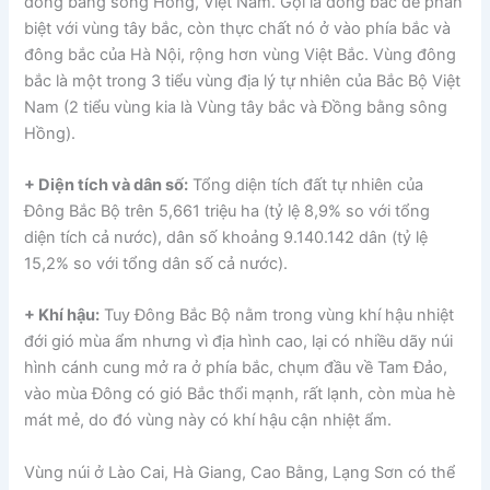
đồng bằng sông Hồng, Việt Nam. Gọi là đông bắc để phân
biệt với vùng tây bắc, còn thực chất nó ở vào phía bắc và
đông bắc của Hà Nội, rộng hơn vùng Việt Bắc. Vùng đông
bắc là một trong 3 tiểu vùng địa lý tự nhiên của Bắc Bộ Việt
Nam (2 tiểu vùng kia là Vùng tây bắc và Đồng bằng sông
Hồng).
+ Diện tích và dân số:
Tổng diện tích đất tự nhiên của
Đông Bắc Bộ trên 5,661 triệu ha (tỷ lệ 8,9% so với tổng
diện tích cả nước), dân số khoảng 9.140.142 dân (tỷ lệ
15,2% so với tổng dân số cả nước).
+ Khí hậu:
Tuy Đông Bắc Bộ nằm trong vùng khí hậu nhiệt
đới gió mùa ẩm nhưng vì địa hình cao, lại có nhiều dãy núi
hình cánh cung mở ra ở phía bắc, chụm đầu về Tam Đảo,
vào mùa Đông có gió Bắc thổi mạnh, rất lạnh, còn mùa hè
mát mẻ, do đó vùng này có khí hậu cận nhiệt ẩm.
Vùng núi ở Lào Cai, Hà Giang, Cao Bằng, Lạng Sơn có thể