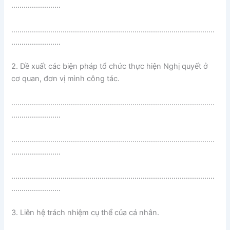
……………………
………………………………………………………………………………………
……………………
2. Đề xuất các biện pháp tổ chức thực hiện Nghị quyết ở
cơ quan, đơn vị mình công tác.
………………………………………………………………………………………
……………………
………………………………………………………………………………………
……………………
………………………………………………………………………………………
……………………
3. Liên hệ trách nhiệm cụ thể của cá nhân.