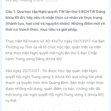
Câu 1:
Qua học tập Nghị quyết TW lần thứ 5 BCHTW Đảng
khóa XII đ/c hãy nêu rõ nhận thức cá nhân về thực trạng
(thành tựu, hạn chế và nguyên nhân). Những điểm mới về
thời cơ, thách thức, mục tiêu và giải pháp.
Thực hiện Kế hoạch số 40-KH/TU ngày 05/7/2017 của Ban
Thường vụ Tỉnh ủy về tổ chức học tập, quán triệt và triển
khai thực hiện Nghị quyết Hội nghị lần thứ 5 Ban Chấp
hành Trung ương Đảng (khóa XII)
Vào ngày 20/7/2017- Tôi được Học tập quán triệt Nghị
quyết Hội nghị Trung ương 5 (khóa XII) qua sóng Đài phát
thanh và truyền hình tỉnh Quảng Bình. Bản thân nhận thức
được những nội dung, quan điểm cơ bản, những vấn đề
mới trong các nghị quyết Hội nghị Trung ương 5 (khóa XII),
cụ thể: