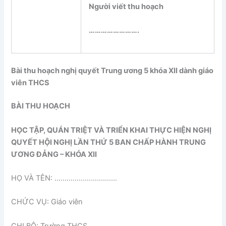
Người viết thu hoạch
…………………….
Bài thu hoạch nghị quyết Trung ương 5 khóa XII dành giáo
viên THCS
BÀI THU HOẠCH
HỌC TẬP, QUÁN TRIỆT VÀ TRIỂN KHAI THỰC HIỆN NGHỊ
QUYẾT HỘI NGHỊ LẦN THỨ 5 BAN CHẤP HÀNH TRUNG
ƯƠNG ĐẢNG – KHÓA XII
HỌ VÀ TÊN: ………………………….
CHỨC VỤ: Giáo viên
CHI BỘ: Trường THCS …………..