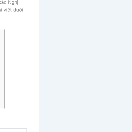
 các Nghị
i viết dưới