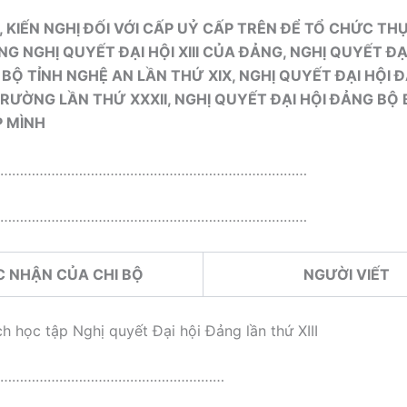
ẤT, KIẾN NGHỊ ĐỐI VỚI CẤP UỶ CẤP TRÊN ĐỂ TỔ CHỨC TH
 NGHỊ QUYẾT ĐẠI HỘI XIII CỦA ĐẢNG, NGHỊ QUYẾT ĐẠI
BỘ TỈNH NGHỆ AN LẦN THỨ XIX, NGHỊ QUYẾT ĐẠI HỘI Đ
RƯỜNG LẦN THỨ XXXII, NGHỊ QUYẾT ĐẠI HỘI ĐẢNG BỘ 
P MÌNH
……………………………………………………………………
……………………………………………………………………
C NHẬN CỦA CHI BỘ
NGƯỜI VIẾT
ch học tập Nghị quyết Đại hội Đảng lần thứ XIII
n:……………………………………………………