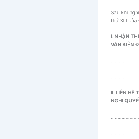
Sau khi nghi
thứ XIII của
I. NHẬN T
VĂN KIỆN Đ
…………………
…………………
II. LIÊN 
NGHỊ QUYẾT
…………………
…………………