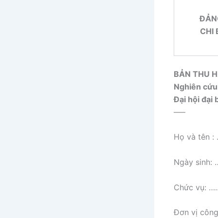
ĐẢN
CHI
BẢN THU 
Nghiên cứu,
Đại hội đại 
—–
Họ và tê
Ngày sin
Chức vụ:
Đơn vị c