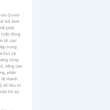
-xin Covid-
 mẽ mô hình
chế phát
t triển đồng
h tế, các
iệp trong
a học và
 mạng công
 số, nâng cao
ộng, phân
h tế nhanh
ộ sở hữu trí
cản trở sự