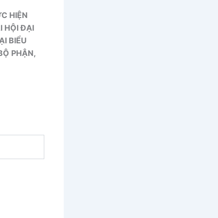
ỰC HIỆN
 HỘI ĐẠI
ẠI BIỂU
BỘ PHẬN,