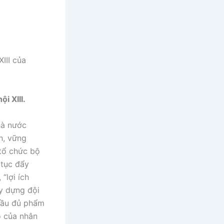
III của
i XIII.
hà nước
h, vững
tổ chức bộ
 tục đẩy
“lợi ích
ây dựng đội
 đầu đủ phẩm
ó của nhân