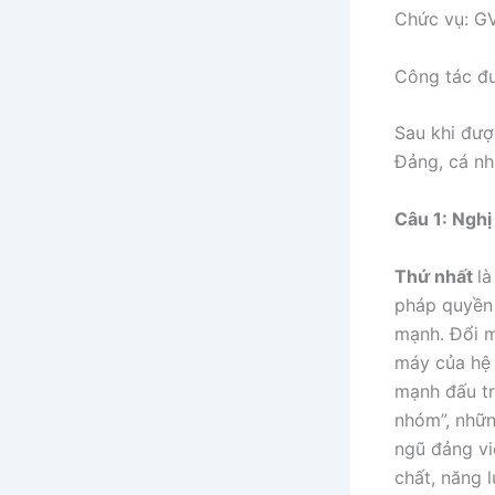
Chức vụ: GV
Công tác đ
Sau khi được
Đảng, cá nh
Câu 1: Nghị
Thứ nhất
l
pháp quyền 
mạnh. Đổi m
máy của hệ t
mạnh đấu tra
nhóm”, nhữn
ngũ đảng vi
chất, năng 