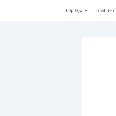
Nhảy
tới
Lớp học
Tranh tô 
nội
dung