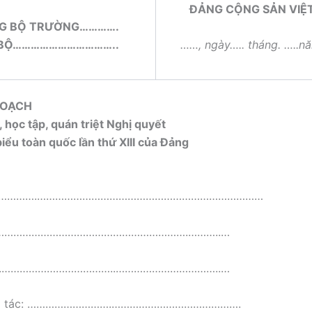
ĐẢNG CỘNG SẢN VIỆ
G BỘ TRƯỜNG………….
 BỘ……………………………..
……, ngày….. tháng. …..n
HOẠCH
 học tập, quán triệt Nghị quyết
biểu toàn quốc lần thứ XIII của Đảng
n : ………….…………………………………………………………………
h: ……………………………………………………….………..…
 …..………………………………..……………………………..…
ông tác: ……………………….…………………………………….