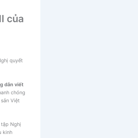
II của
Nghị quyết
g dẫn viết
hanh chóng
 sản Việt
 tập Nghị
u kinh