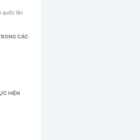
n quốc lần
 TRONG CÁC
HỰC HIỆN