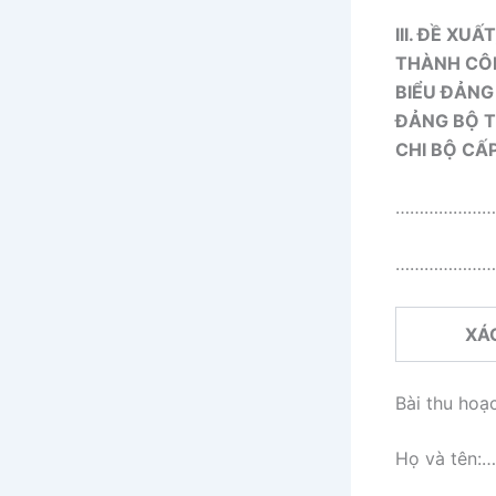
III. ĐỀ XU
THÀNH CÔNG
BIỂU ĐẢNG 
ĐẢNG BỘ T
CHI BỘ CẤ
…………………
…………………
XÁ
Bài thu hoạ
Họ và tê