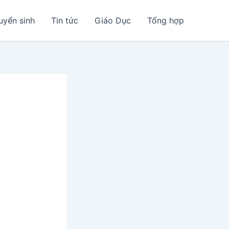
uyển sinh
Tin tức
Giáo Dục
Tổng hợp