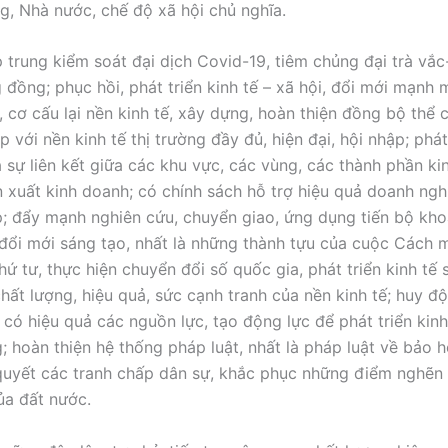
g, Nhà nước, chế độ xã hội chủ nghĩa.
 trung kiểm soát đại dịch Covid-19, tiêm chủng đại trà vắc
 đồng; phục hồi, phát triển kinh tế – xã hội, đổi mới mạnh
, cơ cấu lại nền kinh tế, xây dựng, hoàn thiện đồng bộ thể 
p với nền kinh tế thị trường đầy đủ, hiện đại, hội nhập; phá
 sự liên kết giữa các khu vực, các vùng, các thành phần kin
ản xuất kinh doanh; có chính sách hỗ trợ hiệu quả doanh ngh
; đẩy mạnh nghiên cứu, chuyển giao, ứng dụng tiến bộ kho
đổi mới sáng tạo, nhất là những thành tựu của cuộc Cách
hứ tư, thực hiện chuyển đổi số quốc gia, phát triển kinh tế
chất lượng, hiệu quả, sức cạnh tranh của nền kinh tế; huy đ
 có hiệu quả các nguồn lực, tạo động lực để phát triển kin
; hoàn thiện hệ thống pháp luật, nhất là pháp luật về bảo h
 quyết các tranh chấp dân sự, khắc phục những điểm nghẽn 
ủa đất nước.