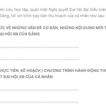
ên cứu, học tập, quán triệt Nghị quyết Đại hội đại biểu toà
 Đảng, tôi xin trình bày bản thu hoạch của cá nhân như sau:
HỨC VỀ NHỮNG VẤN ĐỀ CƠ BẢN, NHỮNG NỘI DUNG MỚI
ẠI HỘI XIII CỦA ĐẢNG
………………………………………………………..…………
……………………………………………………..……………
HỆ THỰC TIỄN, KẾ HOẠCH / CHƯƠNG TRÌNH HÀNH ĐỘNG T
 ĐẠI HỘI XIII CỦA CÁ NHÂN
……………………………………………………..……………
………………………………………………………..…………