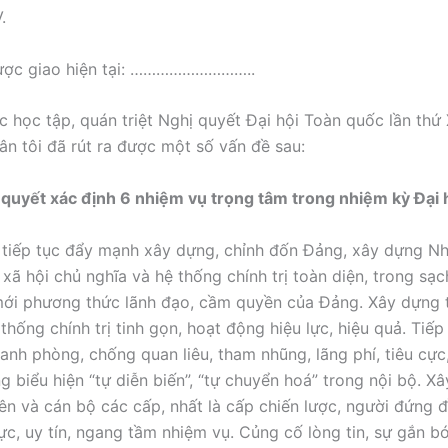
.
ược giao hiện tại: ………………………..
 học tập, quán triệt Nghị quyết Đại hội Toàn quốc lần thứ X
ân tôi đã rút ra được một số vấn đề sau:
 quyết xác định 6 nhiệm vụ trọng tâm trong nhiệm kỳ Đại hộ
à tiếp tục đẩy mạnh xây dựng, chỉnh đốn Đảng, xây dựng N
xã hội chủ nghĩa và hệ thống chính trị toàn diện, trong sạc
ới phương thức lãnh đạo, cầm quyền của Đảng. Xây dựng 
hống chính trị tinh gọn, hoạt động hiệu lực, hiệu quả. Tiếp
nh phòng, chống quan liêu, tham nhũng, lãng phí, tiêu cực, 
g biểu hiện “tự diễn biến”, “tự chuyển hoá” trong nội bộ. X
ên và cán bộ các cấp, nhất là cấp chiến lược, người đứng
lực, uy tín, ngang tầm nhiệm vụ. Củng cố lòng tin, sự gắn b