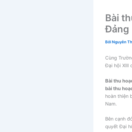
Bài th
Đảng 
Bởi
Nguyễn Th
Cùng Trường
Đại hội XII
Bài thu hoạ
bài thu hoạc
hoàn thiện 
Nam.
Bên cạnh đó
quyết Đại h