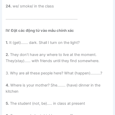
24.
we/ smoke/ in the class
…………………………………………………………….
IV: Đặt các động từ vào mẫu chính xác
1.
It (get)……. dark. Shall I turn on the light?
2.
They don’t have any where to live at the moment.
They(stay)…… with friends until they find somewhere.
3. Why are all these people here? What (happen)……….?
4.
Where is your mother? She…….. (have) dinner in the
kitchen
5.
The student (not, be)….. in class at present