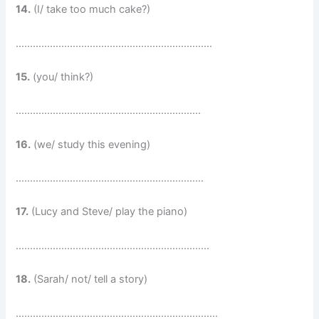
14.
(I/ take too much cake?)
……………………………………………………………
15.
(you/ think?)
………………………………………………………..
16.
(we/ study this evening)
…………………………………………………………
17.
(Lucy and Steve/ play the piano)
…………………………………………………………..
18.
(Sarah/ not/ tell a story)
……………………………………………………………..