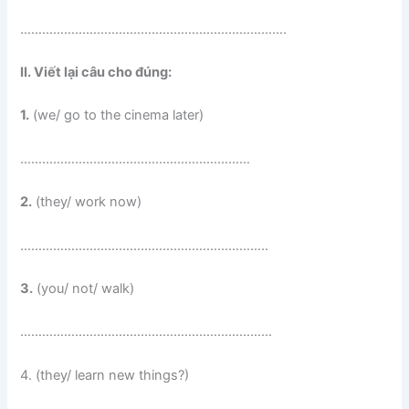
……………………………………………………………….
II. Viết lại câu cho đúng:
1.
(we/ go to the cinema later)
………………………………………………………
2.
(they/ work now)
…………………………………………………………..
3.
(you/ not/ walk)
……………………………………………………………
4. (they/ learn new things?)