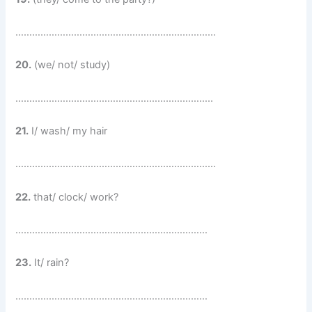
………………………………………………………………
20.
(we/ not/ study)
……………………………………………………………..
21.
I/ wash/ my hair
………………………………………………………………
22.
that/ clock/ work?
……………………………………………………………
23.
It/ rain?
……………………………………………………………