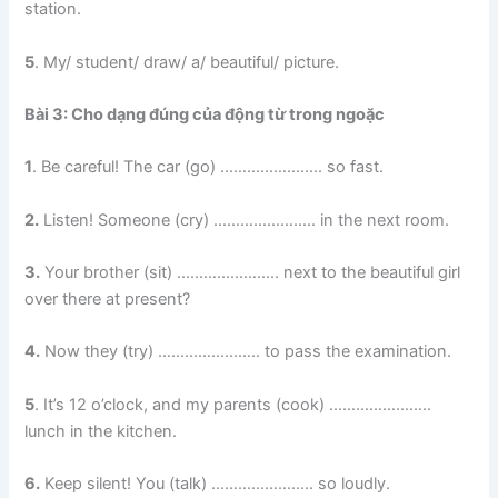
station.
5
. My/ student/ draw/ a/ beautiful/ picture.
Bài 3: Cho dạng đúng của động từ trong ngoặc
1
. Be careful! The car (go) ………………….. so fast.
2.
Listen! Someone (cry) ………………….. in the next room.
3.
Your brother (sit) ………………….. next to the beautiful girl
over there at present?
4.
Now they (try) ………………….. to pass the examination.
5
. It’s 12 o’clock, and my parents (cook) …………………..
lunch in the kitchen.
6.
Keep silent! You (talk) ………………….. so loudly.