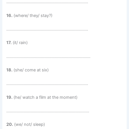
……………………………………………………………..
16.
(where/ they/ stay?)
……………………………………………………………..
17.
(it/ rain)
……………………………………………………………….
18.
(she/ come at six)
……………………………………………………………..
19.
(he/ watch a film at the moment)
………………………………………………………………
20.
(we/ not/ sleep)