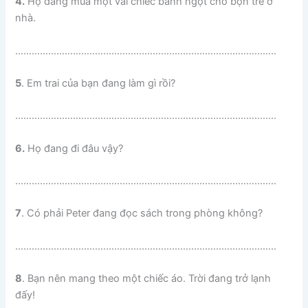
4.
Họ đang mua một vài chiếc bánh ngọt cho bọn trẻ ở
nhà.
…………………………………………………………………………………..
5
. Em trai của bạn đang làm gì rồi?
…………………………………………………………………………………..
6.
Họ đang đi đâu vậy?
…………………………………………………………………………………..
7
. Có phải Peter đang đọc sách trong phòng không?
…………………………………………………………………………………..
8
. Bạn nên mang theo một chiếc áo. Trời đang trở lạnh
đấy!