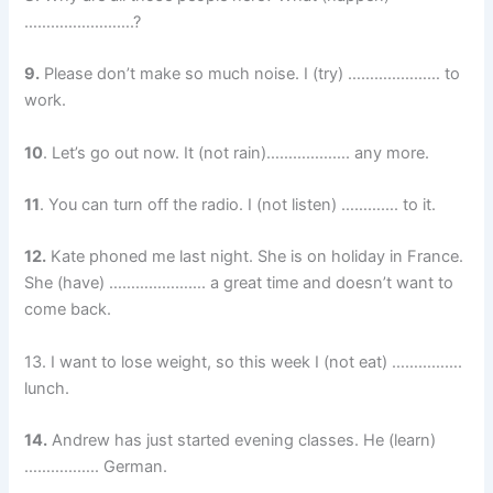
…………………….?
9.
Please don’t make so much noise. I (try) ………………… to
work.
10
. Let’s go out now. It (not rain)………………. any more.
11
. You can turn off the radio. I (not listen) …………. to it.
12.
Kate phoned me last night. She is on holiday in France.
She (have) …………………. a great time and doesn’t want to
come back.
13. I want to lose weight, so this week I (not eat) …………….
lunch.
14.
Andrew has just started evening classes. He (learn)
…………….. German.