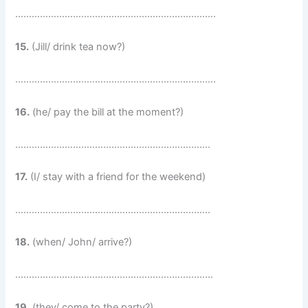
……………………………………………………………….
15.
(Jill/ drink tea now?)
……………………………………………………………….
16.
(he/ pay the bill at the moment?)
……………………………………………………………..
17.
(I/ stay with a friend for the weekend)
……………………………………………………………..
18.
(when/ John/ arrive?)
………………………………………………………………
19.
(they/ come to the party?)