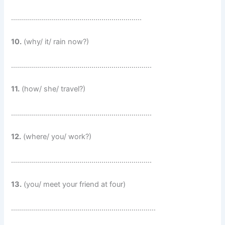
………………………………………………………..
10.
(why/ it/ rain now?)
…………………………………………………………….
11.
(how/ she/ travel?)
…………………………………………………………….
12.
(where/ you/ work?)
…………………………………………………………….
13.
(you/ meet your friend at four)
………………………………………………………………