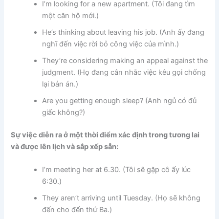
I’m looking for a new apartment. (Tôi đang tìm
một căn hộ mới.)
He’s thinking about leaving his job. (Anh ấy đang
nghĩ đến việc rời bỏ công việc của mình.)
They’re considering making an appeal against the
judgment. (Họ đang cân nhắc việc kêu gọi chống
lại bản án.)
Are you getting enough sleep? (Anh ngủ có đủ
giấc không?)
Sự việc diễn ra ở một thời điểm xác định trong tương lai
và được lên lịch và sắp xếp sẵn:
I’m meeting her at 6.30. (
Tôi sẽ gặp cô ấy lúc
6:30.)
They aren’t arriving until Tuesday. (
Họ sẽ không
đến cho đến thứ Ba.)