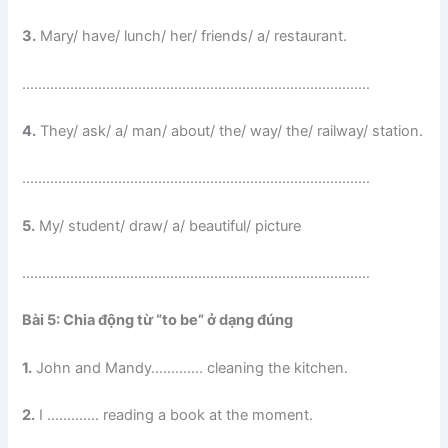
3.
Mary/ have/ lunch/ her/ friends/ a/ restaurant.
……………………………………………………………………………
4.
They/ ask/ a/ man/ about/ the/ way/ the/ railway/ station.
……………………………………………………………………………
5.
My/ student/ draw/ a/ beautiful/ picture
……………………………………………………………………………
Bài 5: Chia động từ “to be” ở dạng đúng
1.
John and Mandy…………. cleaning the kitchen.
2.
I …………. reading a book at the moment.