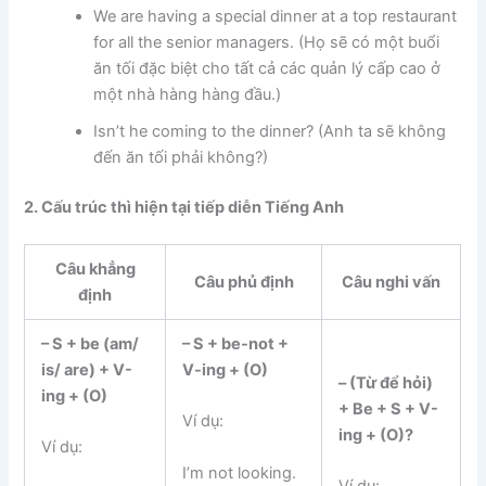
We are having a special dinner at a top restaurant
for all the senior managers. (
Họ sẽ có một buổi
ăn tối đặc biệt cho tất cả các quản lý cấp cao ở
một nhà hàng hàng đầu.)
Isn’t he coming to the dinner? (
Anh ta sẽ không
đến ăn tối phải không?)
2. Cấu trúc thì hiện tại tiếp diễn Tiếng Anh
Câu khẳng
Câu phủ định
Câu nghi vấn
định
– S + be (am/
– S + be-not +
is/ are) + V-
V-ing + (O)
– (Từ để hỏi)
ing + (O)
+ Be + S + V-
Ví dụ:
ing + (O)?
Ví dụ:
I’m not looking.