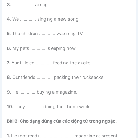
3.
It …………. raining.
4
. We …………. singing a new song.
5.
The children …………. watching TV.
6.
My pets …………. sleeping now.
7.
Aunt Helen …………. feeding the ducks.
8.
Our friends …………. packing their rucksacks.
9.
He …………. buying a magazine.
10.
They …………. doing their homework.
Bài 6: Cho dạng đúng của các động từ trong ngoặc.
1.
He (not read)………………………..magazine at present.