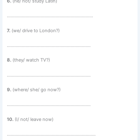
6.
(he/ not/ study Latin)
……………………………………………………………
7.
(we/ drive to London?)
………………………………………………………….
8.
(they/ watch TV?)
………………………………………………………….
9.
(where/ she/ go now?)
………………………………………………………….
10.
(I/ not/ leave now)
……………………………………………………………..