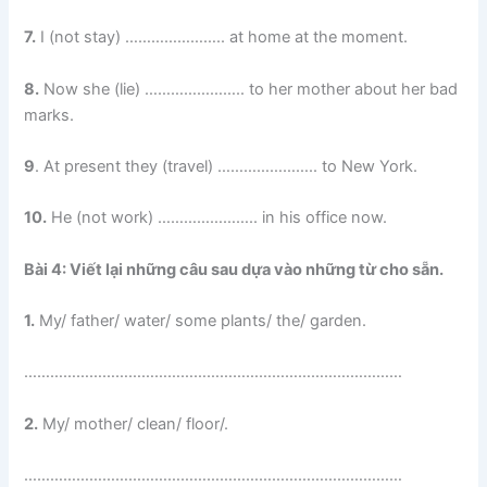
7.
I (not stay) ………………….. at home at the moment.
8.
Now she (lie) ………………….. to her mother about her bad
marks.
9
. At present they (travel) ………………….. to New York.
10.
He (not work) ………………….. in his office now.
Bài 4: Viết lại những câu sau dựa vào những từ cho sẵn.
1.
My/ father/ water/ some plants/ the/ garden.
……………………………………………………………………………
2.
My/ mother/ clean/ floor/.
……………………………………………………………………………