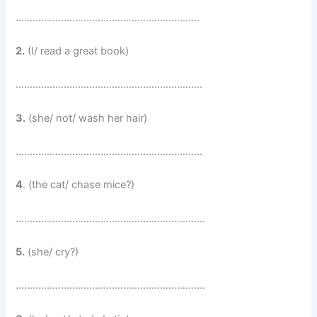
………………………………………………………..
2.
(I/ read a great book)
…………………………………………………………
3.
(she/ not/ wash her hair)
…………………………………………………………
4
. (the cat/ chase mice?)
………………………………………………………….
5.
(she/ cry?)
………………………………………………………….