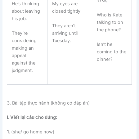
Ví dụ:
He’s thinking
My eyes are
about leaving
closed tightly.
Who is Kate
his job.
talking to on
They aren’t
the phone?
They’re
arriving until
considering
Tuesday.
Isn’t he
making an
coming to the
appeal
dinner?
against the
judgment.
3. Bài tập thực hành (không có đáp án)
I. Viết lại câu cho đúng:
1.
(she/ go home now)