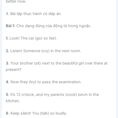
better now.
4. Bài tập thực hành có đáp án
Bài 1:
Cho dạng đúng của động từ trong ngoặc.
1.
Look! The car (go) so fast.
2.
Listen! Someone (cry) in the next room.
3
. Your brother (sit) next to the beautiful girl over there at
present?
4
. Now they (try) to pass the examination.
5
. It’s 12 o’clock, and my parents (cook) lunch in the
kitchen.
6
. Keep silent! You (talk) so loudly.