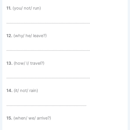
11.
(you/ not/ run)
………………………………………………………………
12.
(why/ he/ leave?)
………………………………………………………………
13.
(how/ I/ travel?)
………………………………………………………………
14.
(it/ not/ rain)
……………………………………………………………
15.
(when/ we/ arrive?)