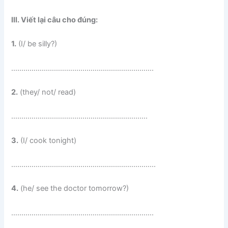
III. Viết lại câu cho đúng:
1.
(I/ be silly?)
…………………………………………………………….
2.
(they/ not/ read)
………………………………………………………….
3.
(I/ cook tonight)
……………………………………………………………..
4.
(he/ see the doctor tomorrow?)
…………………………………………………………….