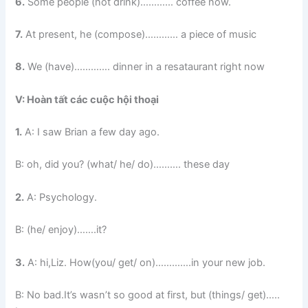
6.
Some people (not drink)………… coffee now.
7.
At present, he (compose)………… a piece of music
8.
We (have)…………. dinner in a resataurant right now
V: Hoàn tất các cuộc hội thoại
1.
A: I saw Brian a few day ago.
B: oh, did you? (what/ he/ do)………. these day
2.
A: Psychology.
B: (he/ enjoy)…….it?
3.
A: hi,Liz. How(you/ get/ on)………….in your new job.
B: No bad.It’s wasn’t so good at first, but (things/ get)…..