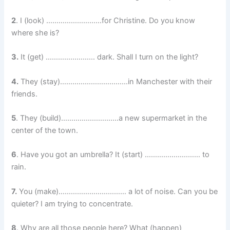
2
. I (look) ………………………for Christine. Do you know
where she is?
3.
It (get) …………………… dark. Shall I turn on the light?
4.
They (stay)……………………………in Manchester with their
friends.
5
. They (build)……………………….a new supermarket in the
center of the town.
6
. Have you got an umbrella? It (start) ……………………… to
rain.
7.
You (make)…………………………… a lot of noise. Can you be
quieter? I am trying to concentrate.
8
. Why are all those people here? What (happen)