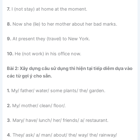
7.
I (not stay) at home at the moment.
8.
Now she (lie) to her mother about her bad marks.
9.
At present they (travel) to New York.
10.
He (not work) in his office now.
Bài 2: Xây dựng câu sử dụng thì hiện tại tiếp diễm dựa vào
các từ gợi ý cho sẵn.
1.
My/ father/ water/ some plants/ the/ garden.
2.
My/ mother/ clean/ floor/.
3
. Mary/ have/ lunch/ her/ friends/ a/ restaurant.
4
. They/ ask/ a/ man/ about/ the/ way/ the/ rainway/