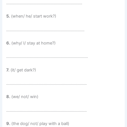
………………………………………………………….
5.
(when/ he/ start work?)
……………………………………………………………
6.
(why/ I/ stay at home?)
………………………………………………………………
7.
(it/ get dark?)
……………………………………………………………..
8.
(we/ not/ win)
……………………………………………………………..
9.
(the dog/ not/ play with a ball)