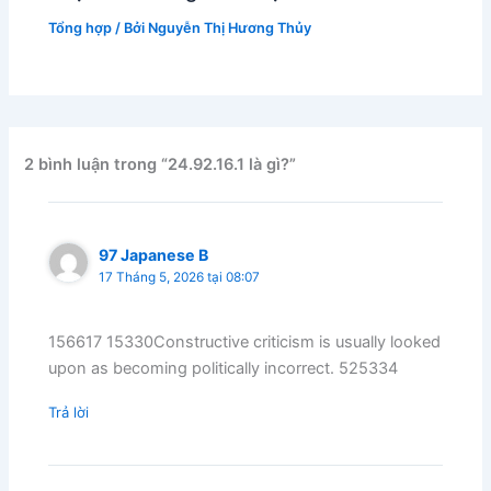
Tổng hợp
/ Bởi
Nguyễn Thị Hương Thủy
2 bình luận trong “24.92.16.1 là gì?”
97 Japanese B
17 Tháng 5, 2026 tại 08:07
156617 15330Constructive criticism is usually looked
upon as becoming politically incorrect. 525334
Trả lời