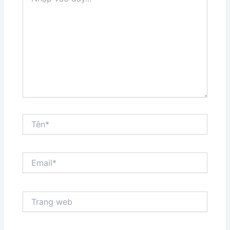
vào
đây...
Tên*
Email*
Trang
web