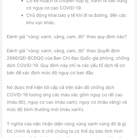
Có kế hoạch di chuyển hợp lý, tránh đi vào vùng
có nguy cơ cao COVID-19.
Chủ động khai báo y tế khi đi ra đường, đến các
khu vực khác.
Đánh giá “vùng: xanh, vàng, cam, đỏ” theo quy định nào?
Đánh giá “vùng: xanh, vàng, cam, đỏ” theo Quyết định
2686/QĐ-BCĐQG của Ban Chỉ đạo Quốc gia phòng, chống
dịch COVID-19. Quy định này chỉ ra các yếu tố dịch tễ cơ
bản để xác định mức độ nguy cơ ban đầu
Nó được thể hiện tới cấp xã trên bản đồ chống dịch
COVID-19 tương ứng các màu sắc gồm nguy cơ rất cao
(màu đỏ), nguy cơ cao (màu cam), nguy cơ (màu vàng) và
mức độ bình thường mới (màu xanh).
Ý nghĩa của việc nhận diện vùng vùng xanh vùng đỏ là gì.
Đó chính là nằm ở chỗ chúng ta có thể dự báo tình hình