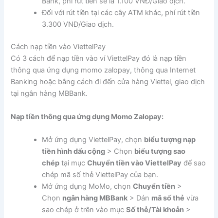
Bank, phí rút tiền sẽ là 1.100 VNĐ/Giao dịch.
Đối với rút tiền tại các cây ATM khác, phí rút tiền
3.300 VNĐ/Giao dịch.
Cách nạp tiền vào ViettelPay
Có 3 cách để nạp tiền vào ví ViettelPay đó là nạp tiền
thông qua ứng dụng momo zalopay, thông qua Internet
Banking hoặc bằng cách đi đến cửa hàng Viettel, giao dịch
tại ngân hàng MBBank.
Nạp tiền thông qua ứng dụng Momo Zalopay:
Mở ứng dụng ViettelPay, chọn
biểu tượng nạp
tiền hình dấu cộng
> Chọn
biểu tượng sao
chép
tại mục
Chuyển tiền vào ViettelPay
để sao
chép mã số thẻ ViettelPay của bạn.
Mở ứng dụng MoMo, chọn
Chuyển tiền
>
Chọn
ngân hàng MBBank
> Dán
mã số thẻ
vừa
sao chép ở trên vào mục
Số thẻ/Tài khoản
>