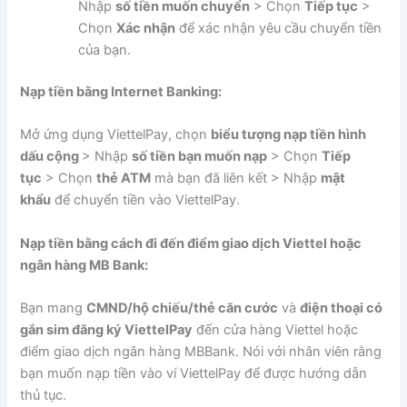
Nhập
số tiền muốn chuyển
> Chọn
Tiếp tục
>
Chọn
Xác nhận
để xác nhận yêu cầu chuyển tiền
của bạn.
Nạp tiền bằng Internet Banking:
Mở ứng dụng ViettelPay, chọn
biểu tượng nạp tiền hình
dấu cộng
> Nhập
số tiền bạn muốn nạp
> Chọn
Tiếp
tục
> Chọn
thẻ ATM
mà bạn đã liên kết > Nhập
mật
khẩu
để chuyển tiền vào ViettelPay.
Nạp tiền bằng cách đi đến điểm giao dịch Viettel hoặc
ngân hàng MB Bank:
Bạn mang
CMND/hộ chiếu/thẻ căn cước
và
điện thoại có
gắn sim đăng ký ViettelPay
đến cửa hàng Viettel hoặc
điểm giao dịch ngân hàng MBBank. Nói với nhân viên rằng
bạn muốn nạp tiền vào ví ViettelPay để được hướng dẫn
thủ tục.