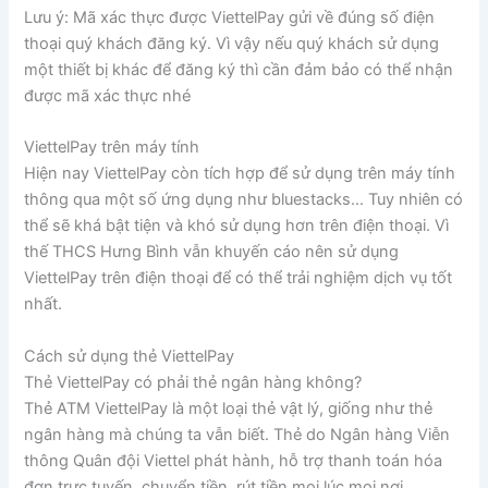
Lưu ý: Mã xác thực được ViettelPay gửi về đúng số điện
thoại quý khách đăng ký. Vì vậy nếu quý khách sử dụng
một thiết bị khác để đăng ký thì cần đảm bảo có thể nhận
được mã xác thực nhé
ViettelPay trên máy tính
Hiện nay ViettelPay còn tích hợp để sử dụng trên máy tính
thông qua một số ứng dụng như bluestacks… Tuy nhiên có
thể sẽ khá bật tiện và khó sử dụng hơn trên điện thoại. Vì
thế THCS Hưng Bình vẫn khuyến cáo nên sử dụng
ViettelPay trên điện thoại để có thể trải nghiệm dịch vụ tốt
nhất.
Cách sử dụng thẻ ViettelPay
Thẻ ViettelPay có phải thẻ ngân hàng không?
Thẻ ATM ViettelPay là một loại thẻ vật lý, giống như thẻ
ngân hàng mà chúng ta vẫn biết. Thẻ do Ngân hàng Viễn
thông Quân đội Viettel phát hành, hỗ trợ thanh toán hóa
đơn trực tuyến, chuyển tiền, rút tiền mọi lúc mọi nơi.