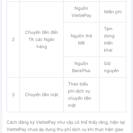
Nguồn
Miễn phí
ViettelPay
Tạm
Chuyển tiền đến
Nguồn thẻ
dừng
2
TK các Ngân
MB
triển
hàng
khai
Nguồn
Giữ
BankPlus
nguyên
Theo biểu
phí dịch vụ
3
Chuyển tiền mặt
chuyển tiền
mặt
Cách đăng ký ViettelPay như vậy có thể thấy rằng, hiện tại
ViettelPay chưa áp dụng thu phí dịch vụ khi thực hiện giao