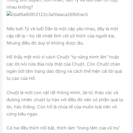
Trong tình duyên, hôn nhân, tuổi Tý và tuổi Dần có hợp
nhau không?
Nếu tuổi Tý và tuổi Dần là một cặp yêu nhau, đây là một
cặp rất lạ – họ rất nhiệt tình với sở thích của người kia.
Nhưng điều đó duy trì không được lâu.
Hổ thấy mệt mỏi vì cách Chuột “tự nâng mình lên” hoặc
các lời nói nửa đùa nửa thật của Chuột. Còn Chuột chán
ngán bởi tâm trạng dao động và cách thể hiện cái tôi quá
tự cao của Hổ.
Chuột là một con vật rất thông minh, tài trí, tháo vác và
đương nhiên chuột tự hào với điều đó nên có phần quá tự
tin, háo thắng. Còn hổ là chúa tể của muôn loài nên vô
cùng kiêu ngạo.
Cả hai đều thích nổi bật, thích làm “trung tâm của vũ trụ”