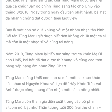
Đặc biệt, khả năng sáng tác của Tùng Maru được thể hiện
qua ca khúc “Sai” do chính Tùng sáng tác cho Uni5 vào
tháng 8/2018. Ngay trong ngày đầu tiên phát hành, bài hát
đã nhanh chóng đạt được 1 triệu lượt view
Đây là một con số quá khủng với một nhóm nhạc tân binh.
Cái tên Tùng Maru giờ được biết đến không chỉ là một ca sĩ
mà còn là một nhạc sĩ vô cùng tài năng.
Năm 2019, Tùng Maru lại tiếp tục sáng tác ca khúc Mẹ Ơi
cho Uni5, bài hát đã đạt được thứ hạng vô cùng cao trên
bảng xếp hạng âm nhạc Zing Chart.
Tùng Maru cùng Uni5 còn cho ra mắt một ca khúc khác
của nhạc sĩ Nguyên Khoa với tựa đề “Hãy Khóc Trên Vai
Anh” được công chúng đón nhận một cách nồng nhiệt.
Tùng Maru còn tham gia diễn xuất trong các bộ phim
sitcom nổi bật như Thần tượng tuổi 300 (vai thứ chính –