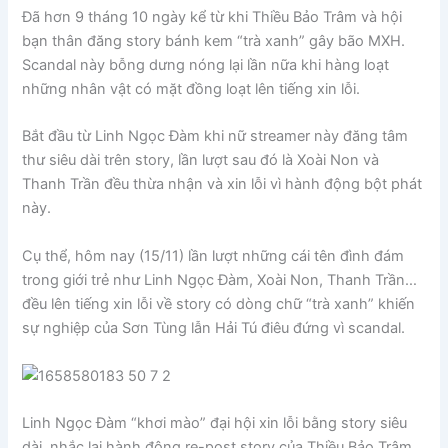
Đã hơn 9 tháng 10 ngày kể từ khi Thiều Bảo Trâm và hội
bạn thân đăng story bánh kem “trà xanh” gây bão MXH.
Scandal này bỗng dưng nóng lại lần nữa khi hàng loạt
những nhân vật có mặt đồng loạt lên tiếng xin lỗi.
Bắt đầu từ Linh Ngọc Đàm khi nữ streamer này đăng tâm
thư siêu dài trên story, lần lượt sau đó là Xoài Non và
Thanh Trần đều thừa nhận và xin lỗi vì hành động bột phát
này.
Cụ thể, hôm nay (15/11) lần lượt những cái tên đình đám
trong giới trẻ như Linh Ngọc Đàm, Xoài Non, Thanh Trần…
đều lên tiếng xin lỗi về story có dòng chữ “trà xanh” khiến
sự nghiệp của Sơn Tùng lẫn Hải Tú điêu đứng vì scandal.
Linh Ngọc Đàm “khơi mào” đại hội xin lỗi bằng story siêu
dài, nhắc lại hành động re-post story của Thiều Bảo Trâm