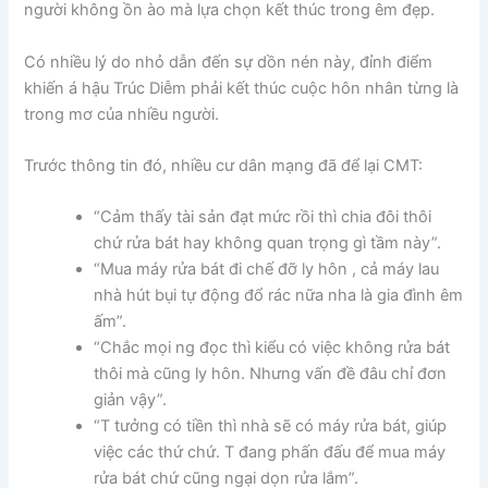
người không ồn ào mà lựa chọn kết thúc trong êm đẹp.
Có nhiều lý do nhỏ dẫn đến sự dồn nén này, đỉnh điểm
khiến á hậu Trúc Diễm phải kết thúc cuộc hôn nhân từng là
trong mơ của nhiều người.
Trước thông tin đó, nhiều cư dân mạng đã để lại CMT:
“Cảm thấy tài sản đạt mức rồi thì chia đôi thôi
chứ rửa bát hay không quan trọng gì tầm này”.
“Mua máy rửa bát đi chế đỡ ly hôn , cả máy lau
nhà hút bụi tự động đổ rác nữa nha là gia đình êm
ấm”.
“Chắc mọi ng đọc thì kiểu có việc không rửa bát
thôi mà cũng ly hôn. Nhưng vấn đề đâu chỉ đơn
giản vậy”.
“T tưởng có tiền thì nhà sẽ có máy rửa bát, giúp
việc các thứ chứ. T đang phấn đấu để mua máy
rửa bát chứ cũng ngại dọn rửa lắm”.