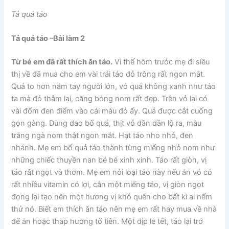
Tả quả táo
Tả quả táo –
Bài làm 2
Từ bé em đã rất thích ăn táo.
Vì thế hôm trước mẹ đi siêu
thị về đã mua cho em vài trái táo đỏ trông rất ngon mắt.
Quả to hơn nắm tay người lớn, vỏ quả không xanh như táo
ta mà đỏ thẫm lại, căng bóng nom rất đẹp. Trên vỏ lại có
vài đốm đen điểm vào cái màu đỏ ấy. Quả được cắt cuống
gọn gàng. Dùng dao bổ quả, thịt vỏ dần dần lộ ra, màu
trắng ngà nom thật ngon mắt. Hạt táo nho nhỏ, đen
nhánh. Mẹ em bổ quả táo thành từng miếng nhỏ nom như
những chiếc thuyền nan bé bé xinh xinh. Táo rất giòn, vị
táo rất ngọt và thơm. Mẹ em nói loại táo này nếu ăn vỏ có
rất nhiều vitamin có lợi, cắn một miếng táo, vị giòn ngọt
đọng lại tạo nên một hương vị khó quên cho bất kì ai nếm
thử nó. Biết em thích ăn táo nên mẹ em rất hay mua về nhà
để ăn hoặc thắp hương tổ tiên. Một dịp lễ tết, táo lại trở