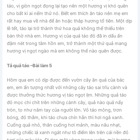
táo, vị giòn ngọt đọng lại tạo nên một hương vị khó quên
cho bất kì ai nếm thử nó. Biết em thích ăn táo nên mẹ em
rất hay mua về nhà để ăn hoặc thắp hương tổ tiên. Một dịp
lễ tết, táo lại trở thành thứ hoa quả không thể thiếu trên
bàn thờ nhà em. Hương vị của quả táo đỏ đã in dấu ấn
đậm nét trong tâm hồn em, trở thành một thứ quả mang
hương vị ngọt ngào mà em không thể nào quên được.
Tả quả táo –
Bài làm 5
Hôm qua em có dịp được đến vườn cây ăn quả của bác
em, em ấn tượng nhất với những cây táo sai trĩu cành và
được thưởng thức hương vị táo ngọt lịm. Những quả táo
đỏ mọc chi chít trên những cành cây, quả nào quả nấy
tròn, to như nắm tay của người lớn. Vỏ táo mỏng, trơn
bóng, đỏ thẫm, khi táo chưa chín hẳn thì hơi ngả xanh.
Cuống quả nhỏ, thân cuống hơi mảnh, màu nâu nhạt,
những chiếc lá xanh ngát như tô điểm lên trên cái nền đỏ