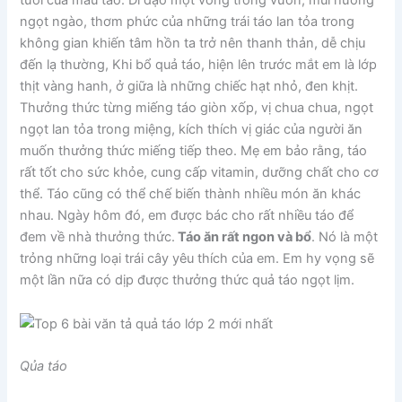
tươi của màu táo. Đi dạo một vòng trong vườn, mùi hương
ngọt ngào, thơm phức của những trái táo lan tỏa trong
không gian khiến tâm hồn ta trở nên thanh thản, dễ chịu
đến lạ thường, Khi bổ quả táo, hiện lên trước mắt em là lớp
thịt vàng hanh, ở giữa là những chiếc hạt nhỏ, đen khịt.
Thưởng thức từng miếng táo giòn xốp, vị chua chua, ngọt
ngọt lan tỏa trong miệng, kích thích vị giác của người ăn
muốn thưởng thức miếng tiếp theo. Mẹ em bảo rằng, táo
rất tốt cho sức khỏe, cung cấp vitamin, dưỡng chất cho cơ
thể. Táo cũng có thể chế biến thành nhiều món ăn khác
nhau. Ngày hôm đó, em được bác cho rất nhiều táo để
đem về nhà thưởng thức.
Táo ăn rất ngon và bổ
. Nó là một
trỏng những loại trái cây yêu thích của em. Em hy vọng sẽ
một lần nữa có dịp được thưởng thức quả táo ngọt lịm.
Qủa táo