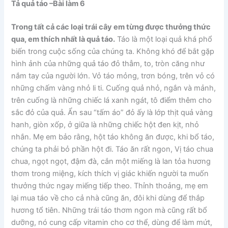
Tả quả táo –
Bài làm 6
Trong tất cả các loại trái cây em từng được thưởng thức
qua, em thích nhất là quả táo.
Táo là một loại quả khá phổ
biến trong cuộc sống của chúng ta. Không khó để bắt gặp
hình ảnh của những quả táo đỏ thẫm, to, tròn căng như
nắm tay của người lớn. Vỏ táo mỏng, trơn bóng, trên vỏ có
những chấm vàng nhỏ li ti. Cuống quả nhỏ, ngắn và mảnh,
trên cuống là những chiếc lá xanh ngát, tô điểm thêm cho
sắc đỏ của quả. Ẩn sau “tấm áo” đỏ ấy là lớp thịt quả vàng
hanh, giòn xốp, ở giữa là những chiếc hột đen kịt, nhỏ
nhắn. Mẹ em bảo rằng, hột táo không ăn được, khi bổ táo,
chúng ta phải bỏ phần hột đi. Táo ăn rất ngon, Vị táo chua
chua, ngọt ngọt, đậm đà, cắn một miếng là lan tỏa hương
thơm trong miệng, kích thích vị giác khiến người ta muốn
thưởng thức ngay miếng tiếp theo. Thỉnh thoảng, mẹ em
lại mua táo về cho cả nhà cũng ăn, đôi khi dùng để thắp
hương tổ tiên. Những trái táo thơm ngon mà cũng rất bổ
dưỡng, nó cung cấp vitamin cho cơ thể, dùng để làm mứt,