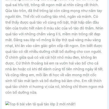
quả sai trĩu trịt, trông rất ngon mắt ai nhìn cũng rất thích.
Qủa táo tròn, đã thế trông lại còn căng mọng như nắm tay
người lớn. Thế rồi với cuống táo nhỏ, ngắn và mảnh. Có
thể thấy được quả táo vô cùng nổi bật, thật hấp dẫn đầu
tiên của trước hết nằm ở màu sắc của vỏ táo đỏ thẫm. Nhìn
quả táo với những chấm vàng li ti, mềm mịn trông rất đẹp
mắt. Đằng sau lớp vỏ mỏng là lớp thịt quả vàng màu vàng
nhạt, khi ăn vào cảm giác giòn xốp rất ngon. Em biết được
quả táo có rất nhiều dưỡng chất bổ dưỡng cho con người.
Ở chính giữa quả có vài cái hột nhỏ màu đen, không ăn
được. Cứ thỉnh thoảng bà em ra vườn hái vào bổ cho cả
nhà ăn hoặc có khi để dành cúng tổ tiên những ngày lễ tết.
Và cũng riêng em, mỗi lần đi học về vẫn mong một cốc
sinh tố táo mát lạnh và bổ dưỡng bà làm cho. Em rất thích
quả táo chính vì hương vị của nó, không chỉ thơm ngon mà
còn bổ dưỡng nữa.