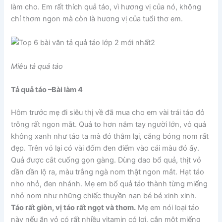
làm cho. Em rất thích quả táo, vì hương vị của nó, không
chỉ thơm ngon mà còn là hương vị của tuổi thơ em.
Miêu tả quả táo
Tả quả táo –
Bài làm 4
Hôm trước mẹ đi siêu thị về đã mua cho em vài trái táo đỏ
trông rất ngon mắt. Quả to hơn nắm tay người lớn, vỏ quả
không xanh như táo ta mà đỏ thẫm lại, căng bóng nom rất
đẹp. Trên vỏ lại có vài đốm đen điểm vào cái màu đỏ ấy.
Quả được cắt cuống gọn gàng. Dùng dao bổ quả, thịt vỏ
dần dần lộ ra, màu trắng ngà nom thật ngon mắt. Hạt táo
nho nhỏ, đen nhánh. Mẹ em bổ quả táo thành từng miếng
nhỏ nom như những chiếc thuyền nan bé bé xinh xinh.
Táo rất giòn, vị táo rất ngọt và thơm.
Mẹ em nói loại táo
này nếu ăn vỏ có rất nhiều vitamin có lợi, cắn một miếng