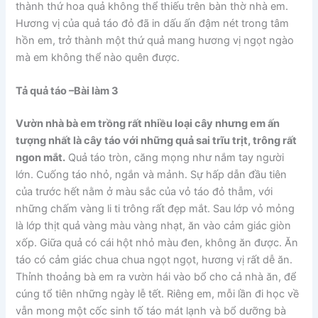
thành thứ hoa quả không thể thiếu trên bàn thờ nhà em.
Hương vị của quả táo đỏ đã in dấu ấn đậm nét trong tâm
hồn em, trở thành một thứ quả mang hương vị ngọt ngào
mà em không thể nào quên được.
Tả quả táo –
Bài làm 3
Vườn nhà bà em trồng rất nhiều loại cây nhưng em ấn
tượng nhất là cây táo với những quả sai trĩu trịt, trông rất
ngon mắt.
Quả táo tròn, căng mọng như nắm tay người
lớn. Cuống táo nhỏ, ngắn và mảnh. Sự hấp dẫn đầu tiên
của trước hết nằm ở màu sắc của vỏ táo đỏ thẫm, với
những chấm vàng li ti trông rất đẹp mắt. Sau lớp vỏ mỏng
là lớp thịt quả vàng màu vàng nhạt, ăn vào cảm giác giòn
xốp. Giữa quả có cái hột nhỏ màu đen, không ăn được. Ăn
táo có cảm giác chua chua ngọt ngọt, hương vị rất dễ ăn.
Thỉnh thoảng bà em ra vườn hái vào bổ cho cả nhà ăn, để
cúng tổ tiên những ngày lễ tết. Riêng em, mỗi lần đi học về
vẫn mong một cốc sinh tố táo mát lạnh và bổ dưỡng bà