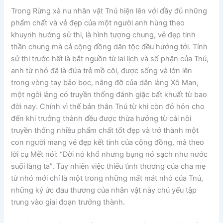
Trong Rừng xà nu nhân vật Tnú hiện lên với đầy đủ những
phẩm chất và vẻ đẹp của một người anh hùng theo
khuynh hướng sử thi, là hình tượng chung, vẻ đẹp tinh
thần chung mà cả cộng đồng dân tộc đều hướng tới. Tính
sử thi trước hết là bắt nguồn từ lai lịch và số phận của Tnú,
anh từ nhỏ đã là đứa trẻ mồ côi, được sống và lớn lên
trong vòng tay bảo bọc, nâng đỡ của dân làng Xô Man,
một ngôi làng có truyền thống đánh giặc bất khuất từ bao
đời nay. Chính vì thế bản thân Tnú từ khi còn đỏ hỏn cho
đến khi trưởng thành đều được thừa hưởng từ cái nôi
truyền thống nhiều phẩm chất tốt đẹp và trở thành một
con người mang vẻ đẹp kết tinh của cộng đồng, mà theo
lời cụ Mết nói: “Đời nó khổ nhưng bụng nó sạch như nước
suối làng ta”. Tuy nhiên việc thiếu tình thương của cha mẹ
từ nhỏ mới chỉ là một trong những mất mát nhỏ của Tnú,
những ký ức đau thương của nhân vật này chủ yếu tập
trung vào giai đoạn trưởng thành.