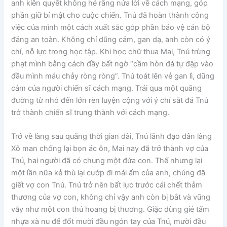
anh kiên quyết không hé răng nửa lời về cách mạng, góp
phần giữ bí mật cho cuộc chiến. Tnú đã hoàn thành công
việc của mình một cách xuất sắc góp phần bảo vệ cán bộ
đảng an toàn. Không chỉ dũng cảm, gan dạ, anh còn có ý
chí, nỗ lực trong học tập. Khi học chữ thua Mai, Tnú trừng
phạt mình bằng cách đầy bất ngờ “cầm hòn đá tự đập vào
đầu mình máu chảy ròng ròng”. Tnú toát lên vẻ gan lì, dũng
cảm của người chiến sĩ cách mạng. Trải qua một quãng
đường từ nhỏ đến lớn rèn luyện cộng với ý chí sắt đá Tnú
trở thành chiến sĩ trung thành với cách mạng.
Trở về làng sau quãng thời gian dài, Tnú lãnh đạo dân làng
Xô man chống lại bọn ác ôn, Mai nay đã trở thành vợ của
Tnú, hai người đã có chung một đứa con. Thế nhưng lại
một lần nữa kẻ thù lại cướp đi mái ấm của anh, chúng đã
giết vợ con Tnú. Tnú trở nên bất lực trước cái chết thảm
thương của vợ con, không chỉ vậy anh còn bị bắt và vũng
vẫy như một con thú hoang bị thương. Giặc dùng giẻ tẩm
nhựa xà nu để đốt mười đầu ngón tay của Tnú, mười đầu