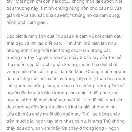
tay “Mỗi ngón chỉ còn hai đốt…. không mọc lại được”. Nỗi
đau thương này là minh chứng hùng hồn cho câu nói vừa
giản dị vừa sâu sắc của cụ Mết: “Chúng nó đã cầm súng,
mình phải cầm giáo”.
Đặc biệt là hình ảnh của Tnú sau khi cầm vũ khí chiến đấu
thật đẹp và lớn lao biết bao. Hình ảnh Tnú hiện lên như
những anh hùng thời nào trong các khan, trong các
trường ca Tây Nguyên. Khi đốt cháy 2 bàn tay của Tnú kẻ
thù muốn dập tắt ý chí phản kháng, muốn tiêu diệt khát
vọng chiến đấu của người dân Xô Man. Chúng muốn người
dân nơi đây mãi mãi xuôi tay trong kiếp nô lệ thấp hèn dưới
lưỡi gươm và nòng súng tàn bạo của chúng. Nhưng Tnú và
người dân làng Xô Man không cam chịu khuất phục, mà
ngược lại họ đã phản kháng quyết liệt. Họ đã biết vượt lên
đau thương để vùng lên cầm vũ khí tự giải phóng mình.
Lửa đã thiêu cháy mười đầu ngón tay Tnú, lửa bùng cháy
trên mười đầu ngón tay tẩm nhựa xà nu. Nhưng Tnú không
thấy đau đớn, anh chỉ thấy lửa cháy ở trong lòng – ngọn