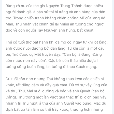
Rừng xà nu của tác giả Nguyễn Trung Thành được nhiều
người đánh giá là bản sử thi bi tráng và anh hùng của dân
tộc. Trong chiến tranh kháng chiến chống Mĩ của làng Xô
Man, Tnú nhân vật chính để lại nhiều ấn tượng cho người
đọc về con người Tây Nguyên anh hùng, bất khuất.
Tnú có tuổi thơ bất hạnh khi đã mồ côi ngay từ khi lọt lòng,
anh được nuôi dưỡng bởi dân làng. Từ khi còn là một cậu
bé, Tnú được cụ Mết truyền dạy: “Cán bộ là Đảng. Đảng
còn nước non này còn”. Cậu bé luôn thấu hiểu được lí
tưởng sống buôn làng, tin tưởng đi theo Cách mạng.
Dù tuổi còn nhỏ nhưng Tnú không thua kém các chiến sĩ
khác, rất dũng cảm và đầy quả cảm. Dù có sự vây lùng của
kẻ thù, Tnú, Mai nuôi dưỡng và bảo vệ anh Quyết (cán bộ
Đảng). Tnú trong một lần vượt qua thác thì bị địch bao vây,
nhanh trí Tnú nuốt lá thư của anh Quyết vào bụng. Mặc dù
địch bắt tra tấn làm cơ thể trầy xước, thương tích nhưng