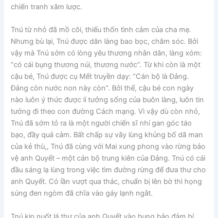
chiến tranh xâm lược.
Tnú từ nhỏ đã mồ côi, thiếu thốn tình cảm của cha mẹ.
Nhưng bù lại, Tnú được dân làng bao bọc, chăm sóc. Bởi
vậy mà Tnú sớm có lòng yêu thương nhân dân, làng xóm:
“có cái bụng thương núi, thương nước”. Từ khi còn là một
cậu bé, Tnú được cụ Mết truyền dạy: “Cán bộ là Đảng.
Đảng còn nước non này còn”. Bởi thế, cậu bé con ngày
nào luôn ý thức được lí tưởng sống của buôn làng, luôn tin
tưởng đi theo con đường Cách mạng. Vì vậy dù còn nhỏ,
Tnú đã sớm tỏ ra là một người chiến sĩ nhí gan góc táo
bạo, đầy quả cảm. Bất chấp sự vây lùng khủng bố dã man
của kẻ thù,, Tnú đã cùng với Mai xung phong vào rừng bảo
vệ anh Quyết – một cán bộ trung kiên của Đảng. Tnú có cái
đầu sáng lạ lùng trong việc tìm đường rừng để đưa thư cho
anh Quyết. Có lần vượt qua thác, chuẩn bị lên bờ thì họng
súng đen ngòm đã chĩa vào gáy lạnh ngắt.
Tnú kịp nuốt lá thư của anh Quyết vào bụng bảo đảm bí