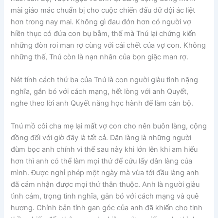
mài giáo mác chuẩn bị cho cuộc chiến đấu dữ dội ác liệt
hơn trong nay mai. Không gì đau đớn hơn có người vợ
hiền thục có đứa con bụ bẫm, thế mà Tnú lại chứng kiến
những đòn roi man rợ cùng với cái chết của vợ con. Không
những thế, Tnú còn là nạn nhân của bọn giặc man rợ.
Nét tính cách thứ ba của Tnú là con người giàu tình nặng
nghĩa, gắn bó với cách mạng, hết lòng với anh Quyết,
nghe theo lời anh Quyết năng học hành để làm cán bộ.
Tnú mồ côi cha mẹ lại mất vợ con cho nên buôn làng, cộng
đồng đối với giờ đây là tất cả. Dân làng là những người
đùm bọc anh chính vì thế sau này khi lớn lên khi am hiểu
hơn thì anh có thể làm mọi thứ để cứu lấy dân làng của
mình. Được nghỉ phép một ngày mà vừa tới đầu làng anh
đã cảm nhận được mọi thứ thân thuộc. Anh là người giàu
tình cảm, trọng tình nghĩa, gắn bó với cách mạng và quê
hương. Chính bản tính gan góc của anh đã khiến cho tinh