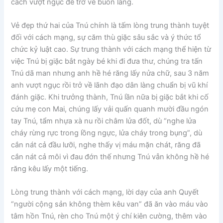
cách vượt ngục để trở về buôn làng.
Vẻ đẹp thứ hai của Tnú chính là tấm lòng trung thành tuyệt
đối với cách mạng, sự căm thù giặc sâu sắc và ý thức tổ
chức kỷ luật cao. Sự trung thành với cách mạng thể hiện từ
việc Tnú bị giặc bắt ngày bé khi đi đưa thư, chúng tra tấn
Tnú dã man nhưng anh hề hé răng lấy nửa chữ, sau 3 năm
anh vượt ngục rồi trở về lãnh đạo dân làng chuẩn bị vũ khí
đánh giặc. Khi trưởng thành, Tnú lần nữa bị giặc bắt khi cố
cứu mẹ con Mai, chúng lấy vải quấn quanh mười đầu ngón
tay Tnú, tẩm nhựa xà nu rồi châm lửa đốt, dù “nghe lửa
cháy rừng rực trong lồng ngực, lửa cháy trong bụng”, dù
cắn nát cả đầu lưỡi, nghe thấy vị máu mặn chát, răng đã
cắn nát cả môi vì đau đớn thế nhưng Tnú vẫn không hề hé
răng kêu lấy một tiếng.
Lòng trung thành với cách mạng, lời dạy của anh Quyết
“người cộng sản không thèm kêu van” đã ăn vào máu vào
tâm hồn Tnú, rèn cho Tnú một ý chí kiên cường, thêm vào