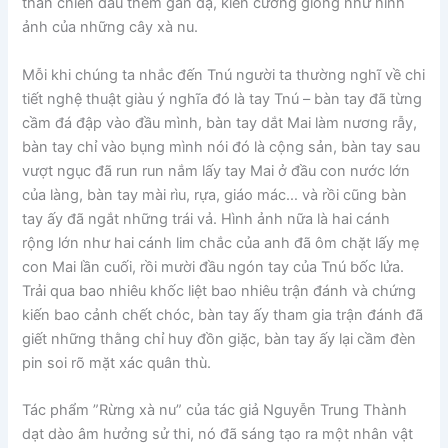
thần chiến đấu thêm gan dạ, kiên cường giống như hình
ảnh của những cây xà nu.
Mỗi khi chúng ta nhắc đến Tnú người ta thường nghĩ về chi
tiết nghệ thuật giàu ý nghĩa đó là tay Tnú – bàn tay đã từng
cầm đá đập vào đầu mình, bàn tay dắt Mai làm nương rẫy,
bàn tay chỉ vào bụng mình nói đó là cộng sản, bàn tay sau
vượt ngục đã run run nắm lấy tay Mai ở đầu con nước lớn
của làng, bàn tay mài rìu, rựa, giáo mác… và rồi cũng bàn
tay ấy đã ngắt những trái vả. Hình ảnh nữa là hai cánh
rộng lớn như hai cánh lim chắc của anh đã ôm chặt lấy mẹ
con Mai lần cuối, rồi mười đầu ngón tay của Tnú bốc lửa.
Trải qua bao nhiêu khốc liệt bao nhiêu trận đánh và chứng
kiến bao cảnh chết chóc, bàn tay ấy tham gia trận đánh đã
giết những thằng chỉ huy đồn giặc, bàn tay ấy lại cầm đèn
pin soi rõ mặt xác quân thù.
Tác phẩm ”Rừng xà nu” của tác giả Nguyễn Trung Thành
dạt dào âm hưởng sử thi, nó đã sáng tạo ra một nhân vật