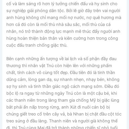
cố và làm sáng rõ hơn lý tưởng chiến đấu và hy sinh cho
sự nghiệp giải phóng dân tộc. Bởi lẽ giờ đây trên vai người
anh hùng không chỉ mang mối nợ nước, nợ quê hương mà
hơn cả đó còn là mối thù nhà sâu sắc, mối thù của cá
nhân, nó trở thành động lực mạnh mẽ thúc đẩy người anh
hùng hoàn thiện bản thân và kiên cường hơn trong công
cuộc đấu tranh chống giặc thù.
Bên cạnh những ấn tượng về lai lịch và số phận đầy đau
thương thì nhân vật Tnú còn hiện lên với những phẩm
chất, tính cách vô cùng tốt đẹp. Đầu tiên đó là tinh thần
dũng cảm, lòng gan dạ, sự nhanh nhẹn, nhạy bén, không
sợ hy sinh và tinh thần giác ngộ cách mạng sớm. Điều đó
bộc lộ ra ngay từ những ngày Tnú còn là một cậu bé, khi
các thanh niên trong làng tham gia chống Mỹ bị giặc lùng
bắt phải ẩn nấp trong rừng, anh Xút đi nuôi cán bộ bị
chúng giết treo cổ trên cây vả, bà Nhan bị chặt đầu cột tóc
treo súng ở đầu làng. Thanh niên và người già không thể
đi, thì Tnú cùng Mai đã trở thành những chiến sĩ nhỏ tuổi