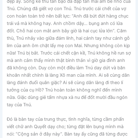
đẹp ấy. Song kẻ thù tàn bạo đã đập tan mái ấm bé nhỏ của
Tnú. Chúng đã giết vợ con Tnú. Tnú trước cái chết của vợ
con hoàn toàn trở nên bất lực: “Anh đã bứt đứt hàng chục
trái vả mà không hay. Anh chồm dậy… bụng anh có lửa
đốt. Chỗ hai con mắt anh bây giờ là hai cục lửa lớn”. Căm
thù, Tnú nhảy vào giữa đám lính, hai cánh tay như cánh gỗ
lim của anh ôm chặt lấy mẹ con Mai. Nhưng không còn kịp
nữa! Tnú bị bắt. Trước cái chết cận kề, Tnú không hề run sợ
mà anh cảm thấy mình thật bình thản vì giờ gia đình anh
đã không còn. Duy còn một điều làm Tnú day dứt và băn
khoăn nhất chính là làng Xô man của mình. Ai sẽ cùng dân
làng đánh đuổi quân giặc? Ai sẽ cùng dân làng đi theo lí
tưởng của cụ Hồ? Tnú hoàn toàn không nghĩ đến mình
nữa. Giặc dùng giẻ tẩm nhựa xà nu để đốt mười đầu ngón
tay của Tnú.
Đó là bàn tay của trung thực, tình nghĩa, từng cầm phấn
viết chữ anh Quyết dạy cho; từng đặt lên bụng mình mà
nói: “Cộng sản ở đây này”. Bàn tay ấy cũng đã từng được