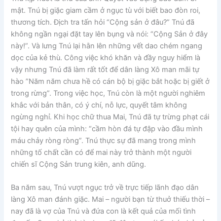
mật. Tnú bị giặc giam cầm ở ngục tù với biết bao đòn roi,
thương tích. Địch tra tấn hỏi “Cộng sản ở đâu?” Tnú đã
không ngần ngại đặt tay lên bụng và nói: “Cộng Sản ở đây
này!”. Và lưng Tnú lại hằn lên những vết dao chém ngang
dọc của kẻ thù. Công việc khó khăn và đầy nguy hiểm là
vậy nhưng Tnú đã làm rất tốt để dân làng Xô man mãi tự
hào ”Năm năm chưa hề có cán bộ bị giặc bắt hoặc bị giết ở
trong rừng”. Trong việc học, Tnú còn là một người nghiêm
khắc với bản thân, có ý chí, nỗ lực, quyết tâm không
ngừng nghỉ. Khi học chữ thua Mai, Tnú đã tự trừng phạt cái
tội hay quên của mình: “cầm hòn đá tự đập vào đầu mình
máu chảy ròng ròng”. Tnú thực sự đã mang trong mình
những tố chất cần có để mai này trở thành một người
chiến sĩ Cộng Sản trung kiên, anh dũng.
Ba năm sau, Tnú vượt ngục trở về trực tiếp lãnh đạo dân
làng Xô man đánh giặc. Mai – người bạn từ thuở thiếu thời –
nay đã là vợ của Tnú và đứa con là kết quả của mối tình