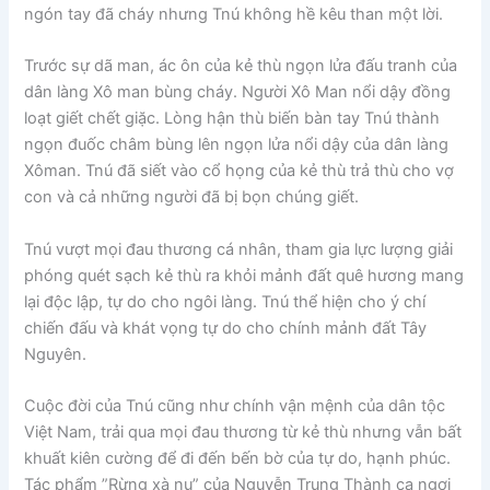
ngón tay đã cháy nhưng Tnú không hề kêu than một lời.
Trước sự dã man, ác ôn của kẻ thù ngọn lửa đấu tranh của
dân làng Xô man bùng cháy. Người Xô Man nổi dậy đồng
loạt giết chết giặc. Lòng hận thù biến bàn tay Tnú thành
ngọn đuốc châm bùng lên ngọn lửa nổi dậy của dân làng
Xôman. Tnú đã siết vào cổ họng của kẻ thù trả thù cho vợ
con và cả những người đã bị bọn chúng giết.
Tnú vượt mọi đau thương cá nhân, tham gia lực lượng giải
phóng quét sạch kẻ thù ra khỏi mảnh đất quê hương mang
lại độc lập, tự do cho ngôi làng. Tnú thể hiện cho ý chí
chiến đấu và khát vọng tự do cho chính mảnh đất Tây
Nguyên.
Cuộc đời của Tnú cũng như chính vận mệnh của dân tộc
Việt Nam, trải qua mọi đau thương từ kẻ thù nhưng vẫn bất
khuất kiên cường để đi đến bến bờ của tự do, hạnh phúc.
Tác phẩm ”Rừng xà nu” của Nguyễn Trung Thành ca ngợi