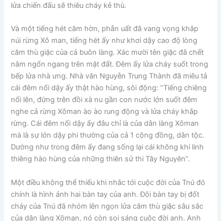
lửa chiến đấu sẽ thiêu cháy kẻ thù.
Và một tiếng hét căm hờn, phẫn uất đã vang vọng khắp
núi rừng Xô man, tiếng hét ấy như khơi dậy cao độ lòng
căm thù giặc của cả buôn làng. Xác mười tên giặc đã chết
nằm ngổn ngang trên mặt đất. Đêm ấy lửa cháy suốt trong
bếp lửa nhà ưng. Nhà văn Nguyễn Trung Thành đã miêu tả
cái đêm nổi dậy ấy thật hào hùng, sôi động: “Tiếng chiêng
nổi lên, đứng trên đồi xà nu gần con nước lớn suốt đêm
nghe cả rừng Xôman ào ào rung động và lửa cháy khắp
rừng. Cái đêm nổi dậy ấy đâu chỉ là của dân làng Xôman
mà là sự lớn dậy phi thường của cả 1 cộng đồng, dân tộc.
Dường như trong đêm ấy đang sống lại cái không khí linh
thiêng hào hùng của những thiên sử thi Tây Nguyên”.
Một điều không thể thiếu khi nhắc tới cuộc đời của Tnú đó
chính là hình ảnh hai bàn tay của anh. Đôi bàn tay bị đốt
cháy của Tnú đã nhóm lên ngọn lửa căm thù giặc sâu sắc
của dân làng Xôman, nó còn soi sáng cuộc đời anh. Anh