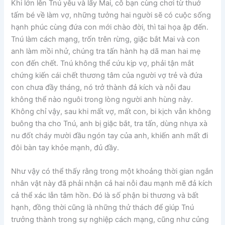
Khi lớn lên Tnú yêu và lấy Mai, cô bạn cùng chơi từ thuở
tấm bé về làm vợ, những tưởng hai người sẽ có cuộc sống
hạnh phúc cùng đứa con mới chào đời, thì tai họa ập đến.
Tnú làm cách mạng, trốn trên rừng, giặc bắt Mai và con
anh làm mồi nhử, chúng tra tấn hành hạ dã man hai mẹ
con đến chết. Tnú không thể cứu kịp vợ, phải tận mắt
chứng kiến cái chết thương tâm của người vợ trẻ và đứa
con chưa đầy tháng, nó trở thành đả kích và nỗi đau
không thể nào nguôi trong lòng người anh hùng này.
Không chỉ vậy, sau khi mất vợ, mất con, bi kịch vẫn không
buông tha cho Tnú, anh bị giặc bắt, tra tấn, dùng nhựa xà
nu đốt cháy mười đầu ngón tay của anh, khiến anh mất đi
đôi bàn tay khỏe mạnh, đủ đầy.
Như vậy có thể thấy rằng trong một khoảng thời gian ngắn
nhân vật này đã phải nhận cả hai nỗi đau mạnh mẽ đả kích
cả thể xác lẫn tâm hồn. Đó là số phận bi thương và bất
hạnh, đồng thời cũng là những thử thách để giúp Tnú
trưởng thành trong sự nghiệp cách mạng, cũng như củng