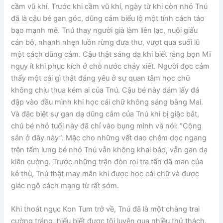
cầm vũ khí. Trước khi cầm vũ khí, ngày từ khi còn nhỏ Tnú
đã là cậu bé gan góc, dũng cảm biểu lộ một tính cách táo
bạo mạnh mẽ. Tnú thay người già làm liên lạc, nuôi giấu
cán bộ, nhanh nhẹn luồn rừng đưa thư, vượt qua suối lũ
một cách dũng cảm. Cậu thật sáng dạ khi biết rằng bọn Mĩ
ngụy ít khi phục kích ở chỗ nước chảy xiết. Người đọc cảm
thấy một cái gì thật đáng yêu ở sự quan tâm học chữ
không chịu thua kém ai của Tnú. Cậu bé này dám lấy đá
đập vào đầu mình khi học cái chữ không sáng bằng Mai.
Và đặc biệt sự gan dạ dũng cảm của Tnú khi bị giặc bắt,
chú bé nhỏ tuổi này đã chỉ vào bụng mình và nói: “Cộng
sản ở đây này”. Mặc cho những vết dao chém dọc ngang
trên tấm lưng bé nhỏ Tnú vẫn không khai báo, vẫn gan dạ
kiên cường. Trước những trận đòn roi tra tấn dã man của
kẻ thù, Tnú thật may mắn khi được học cái chữ và được
giác ngộ cách mạng từ rất sớm.
Khi thoát ngục Kon Tum trở về, Tnú đã là một chàng trai
cường tráng, hiểu biết được tôi luyện qua nhiều thử thách.