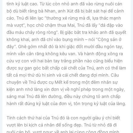
tính kỷ luật cao. Từ lúc còn nhỏ anh đã vào rừng nuôi cán
bộ dù biết rằng bà Nhan, anh Xút đã bị bắt sát hại để cảnh
cáo. Tnú đi liên lạc “thường xé rừng mà đi, lựa thác mạnh
mà vượt”, học chữ chậm thua Mai, Tnú đã lấy “đá đập vào
đầu máu chảy ròng ròng”. Bị giặc bắt tra khảo anh đã quyết
không khai, anh đã chỉ vào bụng mình – nói “Cộng sản ở
đây”. Ghê gớm nhất đó là khi giặc đốt mười đầu ngón tay,
mình vẫn cắn răng không kêu van. Và hành động xông ra
cứu vợ con với hai bàn tay trắng phần nào cũng biểu hiện
được sự gan góc bất chấp cái chết của Tnú, anh có thể làm
tất cả mọi thứ dù hi sinh và cái chết đang đợi mình. Câu
chuyện về Tnú được cụ Mết kể trong một đêm nhân sự
kiện anh nhớ làng xin đơn vị về nghỉ phép trong một ngày,
sáng mai Tnú đã lên đường, điều này chứng tỏ anh chấp
hành rất đúng kỷ luật của đơn vị, tôn trọng kỷ luật của làng.
Tính cách thứ hai của Tnú đó là con người giàu ý chí biết
vượt lên bi kịch cá nhân để sống đẹp. Tnú từ nhỏ đã đi
nuôi cán bộ, vượt ngục về anh lại cùng cộng đồng mình