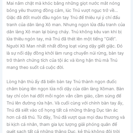
Mai nắm chặt mà khóc bằng những giọt nước mắt nóng
bỏng yêu thương đồng cảm, lúc Tnú vượt ngục trở về…
Giặc đã đốt mười đầu ngón tay Tnú để thiêu rụi ý chí đấu
tranh của dân làng Xô man. Nhưng ngọn lửa đấu tranh của
dân làng Xô man lại bùng cháy. Tnú không kêu van khi bị
lửa thiêu ngón tay, mà Tnú đã thét lên một tiếng “Giết”.
Người Xô Man nhất nhất đồng loạt vùng dậy giết giặc. Đó
là sự nổi dậy đồng khởi làm rung chuyển núi rừng, bàn tay
trở thành chứng tích của tội ác và lòng hận thù mà Tnú
mang theo suốt cả cuộc đời.
Lòng hận thù ấy đã biến bàn tay Tnú thành ngọn đuốc
châm bùng lên ngọn lửa nổi dậy của dân làng Xôman. Bàn
tay chỉ còn hai đốt mỗi ngón vẫn cầm giáo, cầm súng để
Tnú lên đường rửa hận. Và cuối cùng với chính bàn tay ấy,
Tnú đã siết vào cổ họng tất cả những thằng Dục tàn ác
hơn cả dã thú. Từ đây, Tnú đã vượt qua mọi đau thương và
bi kịch cá nhân, tham gia lực lượng giải phóng quân để
quét sạch tất cả những thằng Dục, kẻ thù không đội trời