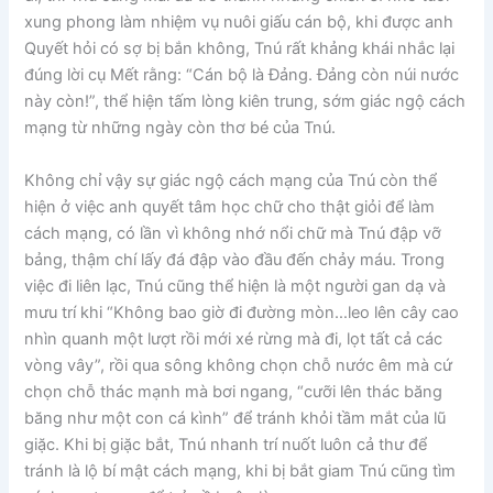
xung phong làm nhiệm vụ nuôi giấu cán bộ, khi được anh
Quyết hỏi có sợ bị bắn không, Tnú rất khảng khái nhắc lại
đúng lời cụ Mết rằng: “Cán bộ là Đảng. Đảng còn núi nước
này còn!”, thể hiện tấm lòng kiên trung, sớm giác ngộ cách
mạng từ những ngày còn thơ bé của Tnú.
Không chỉ vậy sự giác ngộ cách mạng của Tnú còn thể
hiện ở việc anh quyết tâm học chữ cho thật giỏi để làm
cách mạng, có lần vì không nhớ nổi chữ mà Tnú đập vỡ
bảng, thậm chí lấy đá đập vào đầu đến chảy máu. Trong
việc đi liên lạc, Tnú cũng thể hiện là một người gan dạ và
mưu trí khi “Không bao giờ đi đường mòn…leo lên cây cao
nhìn quanh một lượt rồi mới xé rừng mà đi, lọt tất cả các
vòng vây”, rồi qua sông không chọn chỗ nước êm mà cứ
chọn chỗ thác mạnh mà bơi ngang, “cưỡi lên thác băng
băng như một con cá kình” để tránh khỏi tầm mắt của lũ
giặc. Khi bị giặc bắt, Tnú nhanh trí nuốt luôn cả thư để
tránh là lộ bí mật cách mạng, khi bị bắt giam Tnú cũng tìm