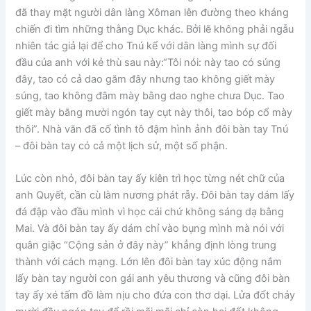
đã thay mặt người dân làng Xôman lên đường theo kháng
chiến đi tìm những thằng Dục khác. Bởi lẽ không phải ngẫu
nhiên tác giả lại để cho Tnú kể với dân làng mình sự đối
đầu của anh với kẻ thù sau này:“Tôi nói: này tao có súng
đây, tao có cả dao găm đây nhưng tao không giết mày
súng, tao không đâm mày bằng dao nghe chưa Dục. Tao
giết mày bằng mười ngón tay cụt này thôi, tao bóp cổ mày
thôi”. Nhà văn đã cố tình tô đậm hình ảnh đôi bàn tay Tnú
– đôi bàn tay có cả một lịch sử, một số phận.
Lúc còn nhỏ, đôi bàn tay ấy kiên trì học từng nét chữ của
anh Quyết, cần cù làm nương phát rẫy. Đôi bàn tay dám lấy
đá đập vào đầu mình vì học cái chứ không sáng dạ bằng
Mai. Và đôi bàn tay ấy dám chỉ vào bụng mình mà nói với
quân giặc “Cộng sản ở đây này” khẳng định lòng trung
thành với cách mạng. Lớn lên đôi bàn tay xúc động nắm
lấy bàn tay người con gái anh yêu thương và cũng đôi bàn
tay ấy xé tấm đồ làm nịu cho đứa con thơ dại. Lửa đốt cháy