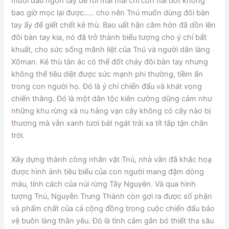
mười đầu ngón tay để rồi mãi mãi chỉ còn hai đốt không
bao giờ mọc lại được….. cho nên Tnú muốn dùng đôi bàn
tay ấy để giết chết kẻ thù. Bao uất hận căm hờn đã dồn lên
đôi bàn tay kia, nó đã trở thành biểu tượng cho ý chí bất
khuất, cho sức sống mãnh liệt của Tnú và người dân làng
Xôman. Kẻ thù tàn ác có thể đốt cháy đôi bàn tay nhưng
không thể tiêu diệt được sức mạnh phi thường, tiềm ẩn
trong con người họ. Đó là ý chí chiến đấu và khát vọng
chiến thắng. Đó là một dân tộc kiên cường dũng cảm như
những khu rừng xà nu hàng vạn cây không có cây nào bị
thương mà vẫn xanh tươi bát ngát trải xa tít tắp tận chân
trời.
Xây dựng thành công nhân vật Tnú, nhà văn đã khắc hoạ
được hình ảnh tiêu biểu của con người mang đậm dòng
máu, tính cách của núi rừng Tây Nguyên. Và qua hình
tượng Tnú, Nguyễn Trung Thành còn gợi ra được số phận
và phẩm chất của cả cộng đồng trong cuộc chiến đấu bảo
vệ buôn làng thân yêu. Đó là tình cảm gắn bó thiết tha sâu