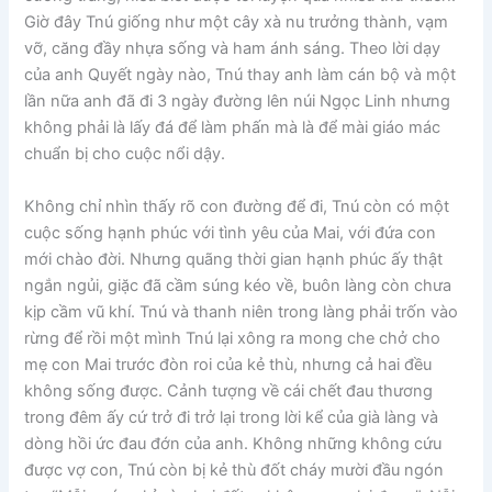
Giờ đây Tnú giống như một cây xà nu trưởng thành, vạm
vỡ, căng đầy nhựa sống và ham ánh sáng. Theo lời dạy
của anh Quyết ngày nào, Tnú thay anh làm cán bộ và một
lần nữa anh đã đi 3 ngày đường lên núi Ngọc Linh nhưng
không phải là lấy đá để làm phấn mà là để mài giáo mác
chuẩn bị cho cuộc nổi dậy.
Không chỉ nhìn thấy rõ con đường để đi, Tnú còn có một
cuộc sống hạnh phúc với tình yêu của Mai, với đứa con
mới chào đời. Nhưng quãng thời gian hạnh phúc ấy thật
ngắn ngủi, giặc đã cầm súng kéo về, buôn làng còn chưa
kịp cầm vũ khí. Tnú và thanh niên trong làng phải trốn vào
rừng để rồi một mình Tnú lại xông ra mong che chở cho
mẹ con Mai trước đòn roi của kẻ thù, nhưng cả hai đều
không sống được. Cảnh tượng về cái chết đau thương
trong đêm ấy cứ trở đi trở lại trong lời kể của già làng và
dòng hồi ức đau đớn của anh. Không những không cứu
được vợ con, Tnú còn bị kẻ thù đốt cháy mười đầu ngón