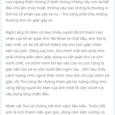
cưa ngang thân nhưng ở dưới chúng những cây con lại bắt
đầu nhú lên nhọn hoắt. Không cây nào không bị thương vì
thế mà số phận của cây xà nu – Tnú cũng phải chịu những
thương tích do giặc gây ra.
Ngôi Làng Xô Man có bao nhiêu người đã trở thành nạn
nhân của tội ác quân thù “Bà Nhan bị chặt đầu, anh Xút bị
bắn chết, cô bé Dít đã trở thành bia cho bọn giặc nhắm
bắn vui cười…Đắng cay hơn, khi chính mắt anh phải nhìn
phải chứng kiến cảnh giặc dùng roi sắt quật cho vợ con
mình chết, và chính mình khi lao vào cứu vợ con cũng bị
giặc tẩm lửa xà nu vào mười đầu ngón tay… đớn đau thấy
cảnh tượng nhìn người thân mình chịu đòn roi của chính kẻ
giặc, rồi Tnú cũng lên đường tham gia lực lượng cũng như
cộng đồng người Xô Man của anh nhất tề cầm vũ khí và
xây dựng làng chiến đấu.
Nhân vật Tnú có những nét tính cách tiêu biểu. Trước hết
anh là một thanh niên gan góc, dũng cảm kiên cường có