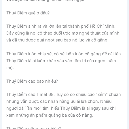
Thuý Diễm quê ở đâu?
Thúy Diễm sinh ra và lớn lên tại thành phố Hồ Chí Minh.
Đây cũng là nơi cô theo đuổi ước mơ nghệ thuật của mình
và đã thu được quả ngọt sau bao nỗ lực và cố gắng.
Thúy Diễm luôn chia sẻ, cô sẽ luôn luôn cố gắng để cái tên
Thúy Diễm là ai luôn khắc sâu vào tâm trí của người hâm
mộ.
Thuý Diễm cao bao nhiêu?
Thúy Diễm cao 1 mét 68. Tuy cô có chiều cao “xém” chuẩn
nhưng vẫn được các nhãn hàng ưu ái lựa chọn. Nhiều
người đã “lần mò” tìm hiểu Thúy Diễm là ai ngay sau khi
xem những ấn phẩm quảng bá của cô nàng.
Thuý Diễm nặng bao nhiêu?