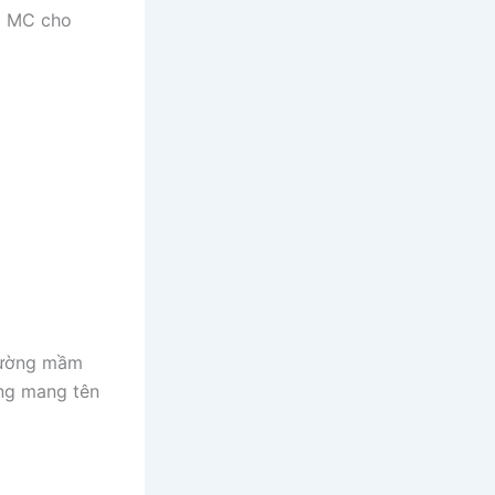
m MC cho
rường mầm
ng mang tên