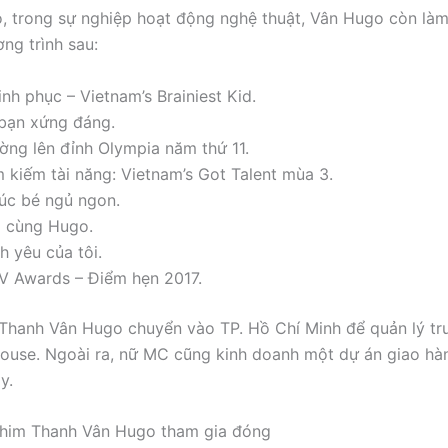
, trong sự nghiệp hoạt động nghệ thuật, Vân Hugo còn là
ng trình sau:
nh phục – Vietnam’s Brainiest Kid.
 bạn xứng đáng.
ờng lên đỉnh Olympia năm thứ 11.
m kiếm tài năng: Vietnam’s Got Talent mùa 3.
úc bé ngủ ngon.
i cùng Hugo.
h yêu của tôi.
V Awards – Điểm hẹn 2017.
Thanh Vân Hugo chuyển vào TP. Hồ Chí Minh để quản lý t
ouse. Ngoài ra, nữ MC cũng kinh doanh một dự án giao hà
y.
him Thanh Vân Hugo tham gia đóng