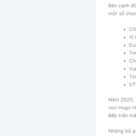
Bên cạnh đó
một số chươ
Chi
Vì
Đư
Tì
Ch
Vu
Tìn
VT
Năm 2020, 
non Hugo H
Bếp trên mâ
Những bộ p