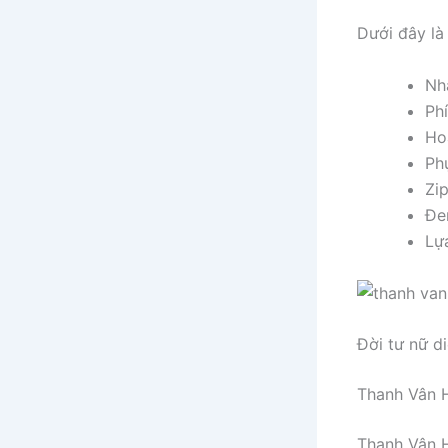
Dưới đây là
Nh
Ph
Ho
Ph
Zi
Đe
Lự
Đời tư nữ d
Thanh Vân 
Thanh Vân H