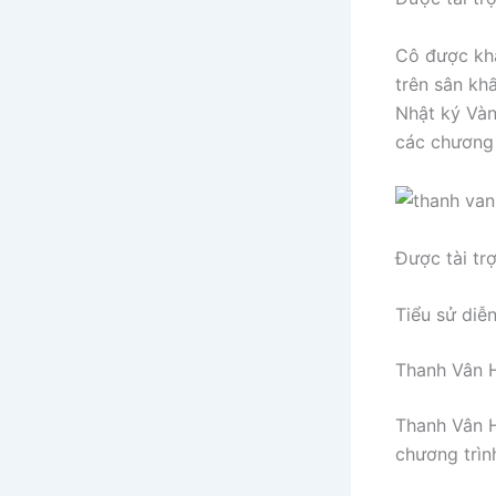
Cô được khá
trên sân kh
Nhật ký Vàn
các chương 
Được tài tr
Tiểu sử diễ
Thanh Vân H
Thanh Vân H
chương trìn