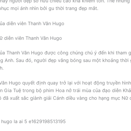
thấy người đẹp sở hữu chiều cao khá khiêm tốn. Thế nhưn
phục mọi ánh nhìn bởi gu thời trang đẹp mắt.
ủa diễn viên Thanh Vân Hugo
ữ diễn viên Thanh Vân Hugo
ủa Thanh Vân Hugo được công chúng chú ý đến khi tham g
g Anh. Sau đó, người đẹp vắng bóng sau một khoảng thời 
h.
Vân Hugo quyết định quay trở lại với hoạt động truyền hìn
ễn Gia Tuệ trong bộ phim Hoa nở trái mùa của đạo diễn Khả
ô đã xuất sắc giành giải Cánh diều vàng cho hạng mục Nữ d