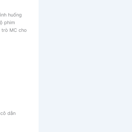
tình huống
bộ phim
i trò MC cho
 cô dẫn