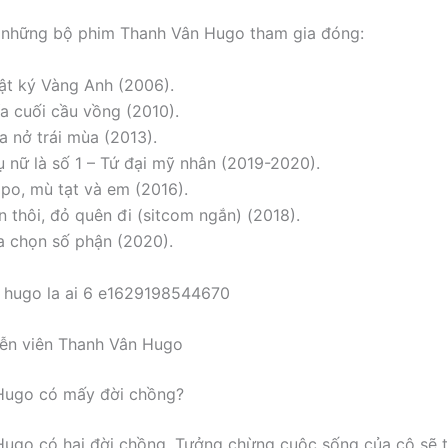
 những bộ phim Thanh Vân Hugo tham gia đóng:
ật ký Vàng Anh (2006).
ía cuối cầu vồng (2010).
a nở trái mùa (2013).
ụ nữ là số 1 – Tứ đại mỹ nhân (2019-2020).
ppo, mù tạt và em (2016).
n thôi, đỏ quên đi (sitcom ngắn) (2018).
a chọn số phận (2020).
iễn viên Thanh Vân Hugo
Hugo có mấy đời chồng?
ugo có hai đời chồng. Tưởng chừng cuộc sống của cô sẽ t