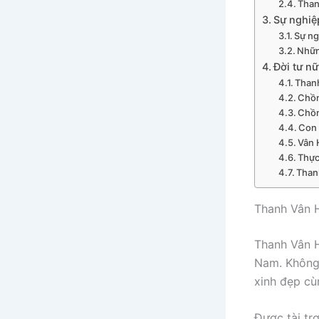
Than
Sự nghiệ
Sự ng
Nhữn
Đời tư n
Than
Chồn
Chồn
Con 
Vân 
Thực
Than
Thanh Vân H
Thanh Vân H
Nam. Không 
xinh đẹp cù
Được tài tr