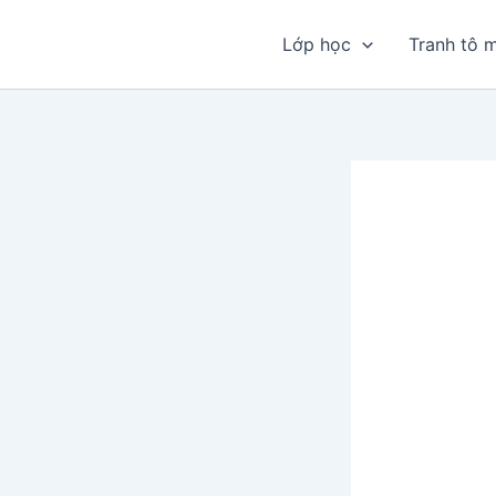
Nhảy
tới
Lớp học
Tranh tô 
nội
dung