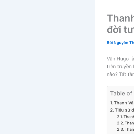
Thanh
đời t
Bởi
Nguyễn Th
Vân Hugo là
trên truyền
nào? Tất tầ
Table of
Thanh Vân
Tiểu sử 
Thanh
Than
Than