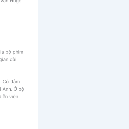
g Vân Hugo
ia bộ phim
gian dài
h. Cô đảm
i Anh. Ở bộ
iễn viên