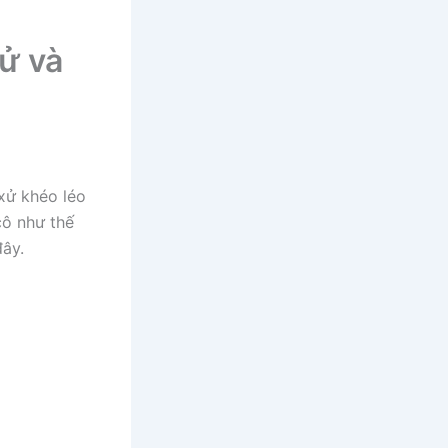
sử và
xử khéo léo
cô như thế
đây.