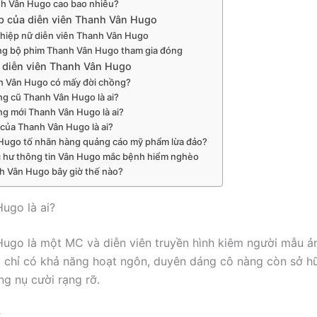
h Vân Hugo cao bao nhiêu?
p của diễn viên Thanh Vân Hugo
hiệp nữ diễn viên Thanh Vân Hugo
g bộ phim Thanh Vân Hugo tham gia đóng
ữ diễn viên Thanh Vân Hugo
h Vân Hugo có mấy đời chồng?
g cũ Thanh Vân Hugo là ai?
g mới Thanh Vân Hugo là ai?
của Thanh Vân Hugo là ai?
Hugo tố nhãn hàng quảng cáo mỹ phẩm lừa đảo?
 hư thông tin Vân Hugo mắc bệnh hiểm nghèo
h Vân Hugo bây giờ thế nào?
ugo là ai?
ugo là một MC và diễn viên truyền hình kiêm người mẫu ản
chỉ có khả năng hoạt ngôn, duyên dáng cô nàng còn sở h
ng nụ cười rạng rỡ.
ợ