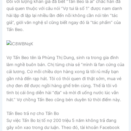
Đối với lượng khán giả đã biết “Tấn Beo là ai” chắc hẳn đã
quá quen thuộc với câu nói “Vợ tui là số 1” được nam danh
hài lặp đi lặp lại nhiều lần đến nỗi không cần nói tên “tác
giả”, giới văn nghệ sĩ cũng biết ngay đó là “tác phẩm” của
Tấn Beo.
Vợ Tấn Beo tên là Phùng Thị Dung, sinh ra trong gia đình
làm nghề buôn bán. Chị từng chia sẻ “mình là fan cứng của
cải lương. Cứ mỗi chiều dọn hàng xong là tôi rủ mấy bạn
gần nhà đến rạp hát. Tôi có thói quen đi thật sớm, mua vé
chợ đen để được ngồi hàng ghế trên cùng. Thế là tôi vô
tình bị cái ông diễn hài “địa” và mời đi uống nước lúc vẫn
hát.” Vợ chồng Tấn Beo cũng bén duyên từ thời điểm này.
Tấn Beo trả nợ cho Tấn Bo
Sự việc Tấn Bo bị tố nợ 200 triệu 5 năm không trả đang
gây xôn xao trong dư luận. Theo đó, tài khoản Facebook