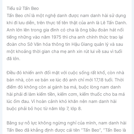
Tiểu sử Tấn Beo
Tấn Beo chỉ là một nghệ danh được nam danh hài sử dụng
khi đi lưu diễn, trên thực tế tên thật của anh là Lê Tấn Danh.
Anh lớn lên trong gia đình có cha là ông bầu đoàn hát nổi
tiếng những vào năm 1975 thì cha anh chính thức trao lại
đoàn cho Sở Văn hóa thông tin Hậu Giang quản lý và sau
một khoảng thời gian cha mẹ anh xin rút lui về sau vì tuổi
đã lớn.
Điều đó khiến anh đối mặt với cuộc sống rất khổ, còn nhà
bán nhà, còn xe bán xe lúc đó anh chỉ mới 17,18 tuổi. Thời
điểm đó không còn ai gánh ba má, buộc lòng nam danh
hài phải đi làm kiếm tiền, kiếm cơm, kiếm thuốc cho ba má
lúc ốm đau. Vì hoàn cảnh khó khăn nên nam danh hài
buộc phải bỏ học từ năm lớp 7, lớp 8.
Bằng sự nỗ lực không ngừng nghỉ của mình, nam danh hài
Tấn Beo đã khẳng định được cái tên “Tấn Beo”, “Tấn Beo là