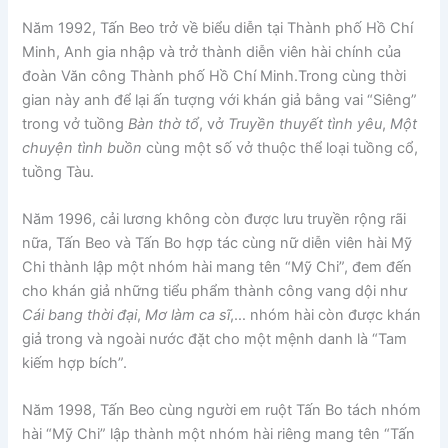
Năm 1992, Tấn Beo trở về biểu diễn tại Thành phố Hồ Chí
Minh, Anh gia nhập và trở thành diễn viên hài chính của
đoàn Văn công Thành phố Hồ Chí Minh.Trong cùng thời
gian này anh để lại ấn tượng với khán giả bằng vai “Siêng”
trong vở tuồng
Bàn thờ tổ
, vở
Truyền thuyết tình yêu
,
Một
chuyện tình buồn
cùng một số vở thuộc thể loại tuồng cổ,
tuồng Tàu.
Năm 1996, cải lương không còn được lưu truyền rộng rãi
nữa, Tấn Beo và Tấn Bo hợp tác cùng nữ diễn viên hài Mỹ
Chi thành lập một nhóm hài mang tên “Mỹ Chi”, đem đến
cho khán giả những tiểu phẩm thành công vang dội như
Cái bang thời đại
,
Mơ làm ca sĩ
,… nhóm hài còn được khán
giả trong và ngoài nước đặt cho một mệnh danh là “Tam
kiếm hợp bích”.
Năm 1998, Tấn Beo cùng người em ruột Tấn Bo tách nhóm
hài “Mỹ Chi” lập thành một nhóm hài riêng mang tên “Tấn