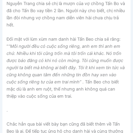
Nguyễn Trang chia sẻ chị là mượn của vợ chồng Tấn Bo và
đã cho Tấn Bo vay tiền 2 lần. Người này cho biết, chị nhiều
lần đòi nhưng vợ chồng nam diễn viên hài chưa chịu trả
hết.
Đối mặt với lùm xùm nam danh hài Tấn Beo chia sẻ rằng:
“
“Mỗi người đều có cuộc sống riêng, anh em thì anh em
chứ. Nhiều khi tôi cũng trốn mà tôi trốn cái khác. Nó trốn
được báo đăng có khi nó còn mừng. Tôi cũng muốn được
người ta biết mà không ai biết đây. Tôi ít khi xem tin tức và
cũng không quan tâm đến những tin đồn hay xen vào
cuộc sống riêng tư của em trai mình” .
Tấn Beo cho biết
mặc dù là anh em ruột, thế nhưng anh không quá can
thiệp vào cuộc sống của em trai.
.
Chắc hẳn qua bài viết bày bạn cũng đã biết thêm về Tấn
Beo là ai. Để tiếp tục ủng hộ cho danh hài và cùng thưởng