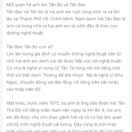
Mối quan hệ anh em Tấn Bo và Tấn Beo
Tấn Beo và Tấn Bo là hai anh em ruột cùng sinh ra và lớn
lên tại Thành Phố Hồ Chính Minh. Nam danh hài Tấn Beo là
anh cả trong nhà và hai anh em từ sớm đều đi theo con
đường nghệ thuật.
Tấn Beo Tấn Bo con ai?
Lớn lên trong gia đình có truyền thống nghệ thuật nên từ
nhỏ hai anh em danh hài đã được tiếp xúc với nghệ thuật.
Có cha là nghệ sĩ vọng cổ Tấn Tài từng nổi nổi tiếng một
thời với biệt danh “hoàng đế đĩa nhựa”. Mẹ là nghệ sĩ Như
Ngọc, chuyên đóng vai đào lẳng nổi tiếng trên sân khấu
.
vào thập niên 60
Mặt khác, trước năm 1975, ba anh là ông bầu đoàn hát Tân
Thủ Đô nổi tiếng miền Nam nên ngay từ khi lên 9, hai anh
em đã được cha cho theo gánh hát và có cơ hội làm quen
với bộ môn nghệ thuật cải lương. Đây cùng là một may
mắn giúp hai anh em trên con đường nghệ thuật của mình.