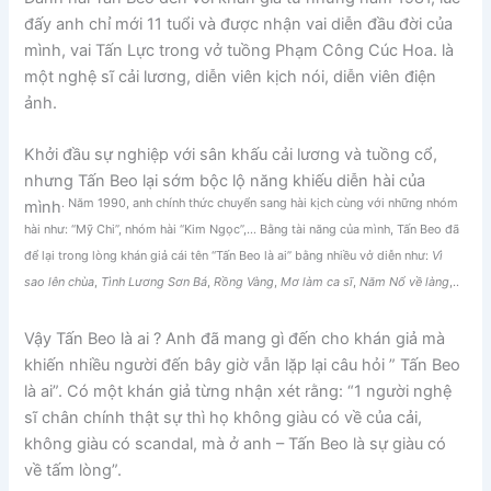
đấy anh chỉ mới 11 tuổi và được nhận vai diễn đầu đời của
mình, vai Tấn Lực trong vở tuồng Phạm Công Cúc Hoa. là
một nghệ sĩ cải lương, diễn viên kịch nói, diễn viên điện
ảnh.
Khởi đầu sự nghiệp với sân khấu cải lương và tuồng cổ,
nhưng Tấn Beo lại sớm bộc lộ năng khiếu diễn hài của
. Năm 1990, anh chính thức chuyển sang hài kịch cùng với những nhóm
mình
hài như: “Mỹ Chi”, nhóm hài “Kim Ngọc”,… Bằng tài năng của mình, Tấn Beo đã
để lại trong lòng khán giả cái tên “Tấn Beo là ai” bằng nhiều vở diễn như:
Vì
sao lên chùa
,
Tình Lương Sơn Bá
,
Rồng Vàng
,
Mơ làm ca sĩ
,
Năm Nổ về làng
,..
Vậy Tấn Beo là ai ? Anh đã mang gì đến cho khán giả mà
khiến nhiều người đến bây giờ vẫn lặp lại câu hỏi ” Tấn Beo
là ai”. Có một khán giả từng nhận xét rằng: “1 người nghệ
sĩ chân chính thật sự thì họ không giàu có về của cải,
không giàu có scandal, mà ở anh – Tấn Beo là sự giàu có
về tấm lòng”.