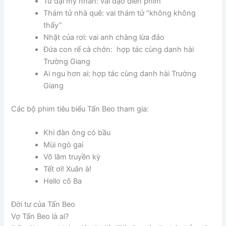
Tứ đại mỹ nhân: vai đạo diễn phim
Thám tử nhà quê: vai thám tử “không không
thấy”
Nhặt của rơi: vai anh chàng lừa đảo
Đứa con rể cà chớn: hợp tác cùng danh hài
Trường Giang
Ai ngu hơn ai: hợp tác cùng danh hài Trường
Giang
Các bộ phim tiêu biểu Tấn Beo tham gia:
Khi đàn ông có bầu
Mùi ngò gai
Võ lâm truyền kỳ
Tết ơi! Xuân à!
Hello cô Ba
Đời tư của Tấn Beo
Vợ Tấn Beo là ai?