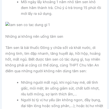
Mỗi ngày lấy khoảng 1 nắm nhỏ tâm sen khô
đem hãm thành trà. Chú ý ủ trà trong 15 phút rồi
mới lấy ra sử dụng.
Những ai không nên uống tâm sen
Tâm sen là bài thuốc Đông y chữa sốt và khát nước, di
mộng tinh, tim đập nhanh, tăng huyết áp, hồi hộp, hoảng
hốt, mất ngủ. Biết được tâm sen có tác dụng gì, tuy nhiên
không phải ai cũng có thể dùng, cùng THPT Chu Văn An
điểm qua những người không nên dùng tâm sen:
Những người mất ngủ, khi ngủ hay mê, dễ tỉnh
giấc, mỏi mệt; ăn uống giảm sút, chất lưỡi nhợt,
rêu lưỡi mỏng, sợ lạnh thích ấm,…
Người bị tỳ vị hư yếu (ăn không ngon, đầy bụng,
đại tiện lỏng hoặc sống phân,…); hoặc bị hư nhiệt