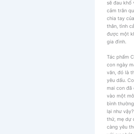
sẽ đau khổ v
cảm trân qu
chia tay củ
thân, tình 
được một kh
gia đình.
Tác phẩm C
con ngày ma
văn, đó là t
yêu dấu. Co
mai con đã 
vào một môi
bình thường
lại như vậy
thứ, mẹ dự 
càng yêu th