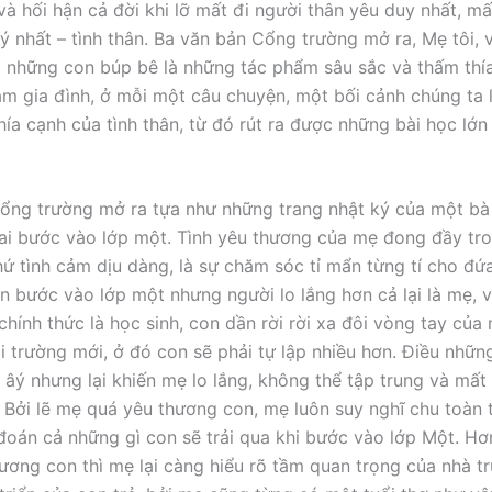
à hối hận cả đời khi lỡ mất đi người thân yêu duy nhất, mất
ý nhất – tình thân. Ba văn bản Cổng trường mở ra, Mẹ tôi,
a những con búp bê là những tác phẩm sâu sắc và thấm thía
cảm gia đình, ở mỗi một câu chuyện, một bối cảnh chúng ta l
ía cạnh của tình thân, từ đó rút ra được những bài học lớ
ổng trường mở ra tựa như những trang nhật ký của một b
i bước vào lớp một. Tình yêu thương của mẹ đong đầy tr
hứ tình cảm dịu dàng, là sự chăm sóc tỉ mẩn từng tí cho đứa
n bước vào lớp một nhưng người lo lắng hơn cả lại là mẹ, v
chính thức là học sinh, con dần rời rời xa đôi vòng tay củ
 trường mới, ở đó con sẽ phải tự lập nhiều hơn. Điều nhữn
 âý nhưng lại khiến mẹ lo lắng, không thể tập trung và mất 
? Bởi lẽ mẹ quá yêu thương con, mẹ luôn suy nghĩ chu toàn 
đoán cả những gì con sẽ trải qua khi bước vào lớp Một. Hơn
ương con thì mẹ lại càng hiểu rõ tầm quan trọng của nhà t