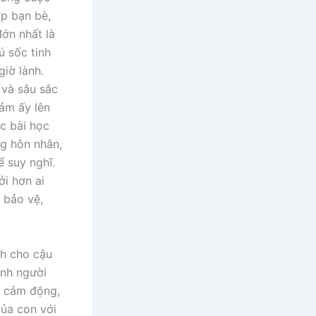
ớp bạn bè,
đớn nhất là
ú sốc tinh
giờ lành.
 và sâu sắc
cảm ấy lên
c bài học
ng hôn nhân,
ể suy nghĩ.
i hơn ai
 bảo vệ,
nh cho cậu
ảnh người
t cảm động,
của con với