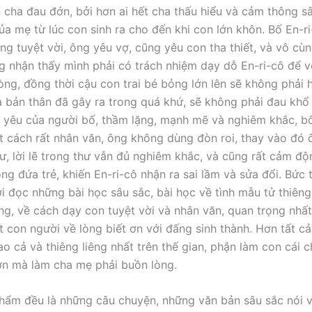
 cha đau đớn, bởi hơn ai hết cha thấu hiểu và cảm thông sâ
của mẹ từ lúc con sinh ra cho đến khi con lớn khôn. Bố En-r
ng tuyệt vời, ông yêu vợ, cũng yêu con tha thiết, và vô cùn
ng nhận thấy mình phải có trách nhiệm dạy dỗ En-ri-cô để 
òng, đồng thời cậu con trai bé bỏng lớn lên sẽ không phải h
 bản thân đã gây ra trong quá khứ, sẽ không phải đau khổ 
nh yêu của người bố, thầm lặng, mạnh mẽ và nghiêm khắc, b
 cách rất nhân văn, ông không dùng đòn roi, thay vào đó 
hư, lời lẽ trong thư vẫn đủ nghiêm khắc, và cũng rất cảm độn
òng đứa trẻ, khiến En-ri-cô nhận ra sai lầm và sửa đổi. Bức
i đọc những bài học sâu sắc, bài học về tình mẫu tử thiêng 
ng, về cách dạy con tuyệt vời và nhân văn, quan trọng nhất
 con người về lòng biết ơn với đấng sinh thành. Hơn tất cả
ao cả và thiêng liêng nhất trên thế gian, phận làm con cái 
ờn mà làm cha mẹ phải buồn lòng.
hẩm đều là những câu chuyện, những văn bản sâu sắc nói v