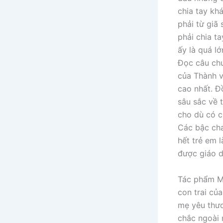
chia tay kh
phải từ giã
phải chia ta
ấy là quá l
Đọc câu chu
của Thành v
cao nhất. Đ
sâu sắc về 
cho dù có c
Các bậc cha
hết trẻ em 
được giáo d
Tác phẩm Mẹ
con trai của
mẹ yêu thươ
chắc ngoài 