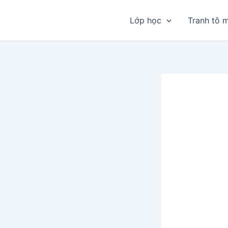
Nhảy
tới
Lớp học
Tranh tô 
nội
dung