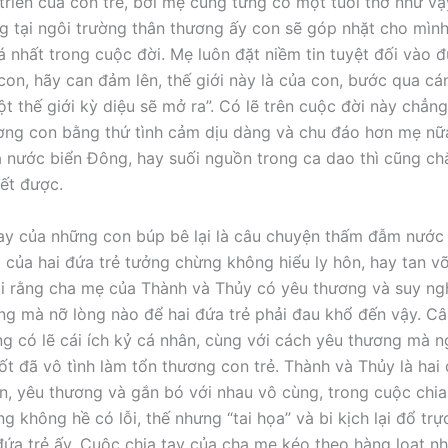
 triển của con trẻ, bởi mẹ cũng từng có một tuổi thơ như vậ
g tại ngôi trường thân thương ấy con sẽ góp nhặt cho mìn
á nhất trong cuộc đời. Mẹ luôn đặt niềm tin tuyệt đối vào 
 con, hãy can đảm lên, thế giới này là của con, bước qua c
t thế giới kỳ diệu sẽ mở ra”. Có lẽ trên cuộc đời này chẳng
ơng con bằng thứ tình cảm dịu dàng và chu đáo hơn mẹ nữa
à nước biển Đông, hay suối nguồn trong ca dao thì cũng c
ết được.
ay của những con búp bê lại là câu chuyện thấm đẫm nước 
của hai đứa trẻ tưởng chừng không hiểu ly hôn, hay tan vỡ 
hỏi rằng cha mẹ của Thành và Thủy có yêu thương và suy ngh
g mà nỡ lòng nào để hai đứa trẻ phải đau khổ đến vậy. Câu 
ng có lẽ cái ích kỷ cá nhân, cùng với cách yêu thương mà n
tốt đã vô tình làm tổn thương con trẻ. Thành và Thủy là hai 
, yêu thương và gắn bó với nhau vô cùng, trong cuộc chia
 không hề có lỗi, thế nhưng “tai họa” và bi kịch lại đổ trực
ứa trẻ ấy. Cuộc chia tay của cha mẹ kéo theo hàng loạt n