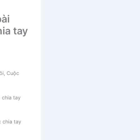
bài
ia tay
ôi, Cuộc
 chia tay