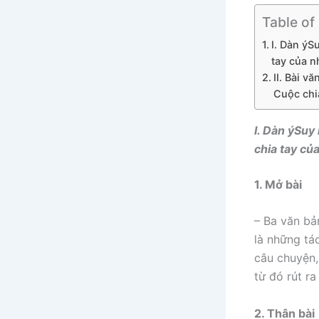
Table of
I. Dàn ýS
tay của 
II. Bài v
Cuộc chi
I. Dàn ýSuy
chia tay c
1. Mở bài
– Ba văn bả
là những tá
câu chuyện,
từ đó rút r
2. Thân bài