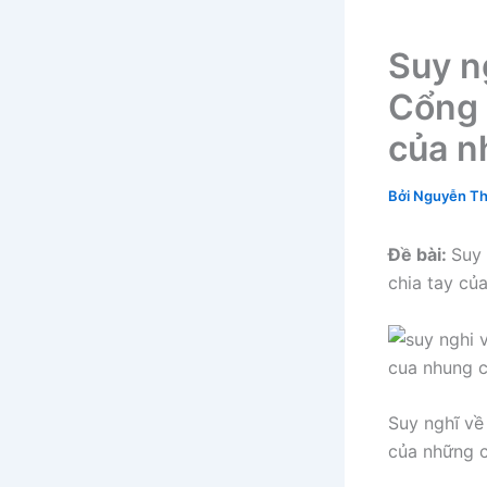
Suy n
Cổng 
của n
Bởi
Nguyễn Th
Đề bài:
Suy 
chia tay củ
Suy nghĩ về
của những 