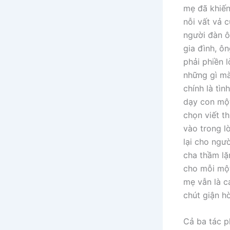
mẹ đã khiến
nỗi vất vả 
người đàn ô
gia đình, ô
phải phiền l
những gì mà
chính là tì
dạy con một
chọn viết t
vào trong l
lại cho ngườ
cha thầm lặ
cho mỗi một
mẹ vẫn là c
chút giận h
Cả ba tác p