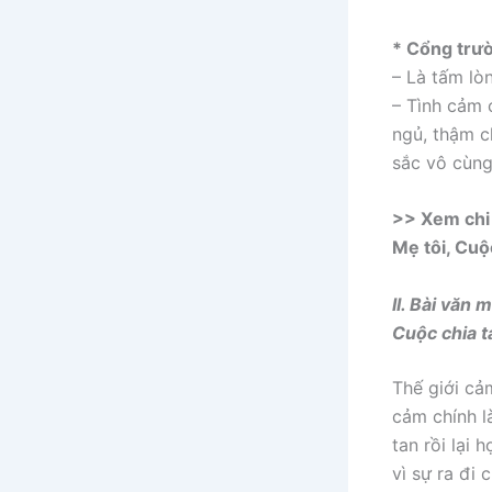
* Cổng trư
– Là tấm lò
– Tình cảm 
ngủ, thậm c
sắc vô cùng
>> Xem chi 
Mẹ tôi, Cuộ
II. Bài văn
Cuộc chia 
Thế giới cả
cảm chính là
tan rồi lại 
vì sự ra đi