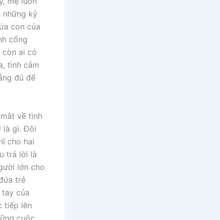
y, mẹ luôn
h những kỷ
đứa con của
ánh cổng
 còn ai có
, tình cảm
hẳng đủ để
mắt về tình
là gì. Đôi
ĩ cho hai
trả lời là
gười lớn cho
đứa trẻ
 tay của
 tiếp lên
hững cuộc