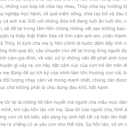
ác, những con búp bê chia tay nhau, Thủy chia tay trường l
 sự nghiệp học hành, về quê kiếm sống, chia tay bố và đau 
y cả anh trai. Đối với những đứa trẻ đang tuổi ăn tuổi lớn, c
ớn, sẽ để lại trong tâm hồn chúng những vết sẹo không bao 
yện ta thấy thật thấm thía về tình cảm anh em, chân thành
à Thủy, bi kịch cha mẹ ly hôn chính là bước đệm đẩy tình 
ồng thời qua đó, câu chuyện còn để lại trong lòng người đọ
tình cảm gia đình, về việc xử lý những vấn đề phát sinh tro
huyện gì xảy ra, xin hãy đặt cảm xúc của con trẻ lên trên đ
 mẹ đừng để sự ích kỷ của mình làm tổn thương con cái, bở
là đối tượng nhạy cảm và mong manh nhất, chúng cần được
ục chứ không phải là chịu đựng đau khổ, bất hạnh.
 tôi lại là những lời tâm huyết mà người cha mẫu mực dà
 mình, khi cậu hỗn láo với mẹ. Qua lời của người cha, hình 
ng con vô bờ bến, sẵn sàng hy sinh hết tất cả hiện lên thậ
mẹ ra chẳng có ai yêu con như thế nữa. Sự hỗn láo, vô ơn 