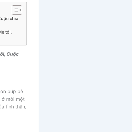
Cuộc chia
ẹ tôi,
tôi, Cuộc
con búp bê
, ở mỗi một
a tình thân,