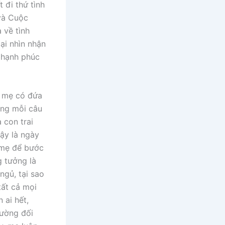
 đi thứ tình
 và Cuộc
 về tình
ại nhìn nhận
n hạnh phúc
à mẹ có đứa
ong mỗi câu
 con trai
ậy là ngày
a mẹ để bước
g tưởng là
ngủ, tại sao
tất cả mọi
 ai hết,
rường đối