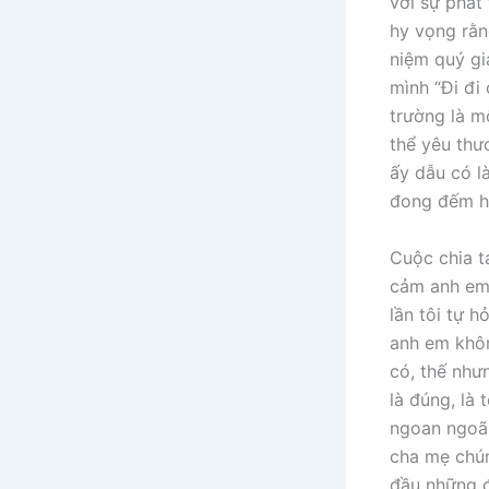
với sự phát
hy vọng rằn
niệm quý gi
mình “Đi đi
trường là mộ
thể yêu thư
ấy dẫu có l
đong đếm h
Cuộc chia t
cảm anh em 
lần tôi tự 
anh em khôn
có, thế như
là đúng, là 
ngoan ngoãn
cha mẹ chúng
đầu những đ