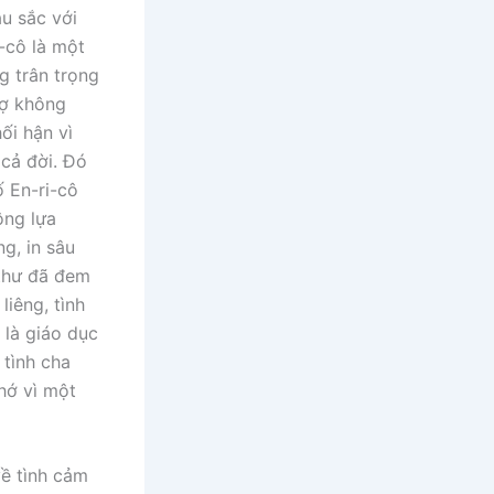
u sắc với
i-cô là một
g trân trọng
vợ không
ối hận vì
cả đời. Đó
ố En-ri-cô
ông lựa
g, in sâu
 thư đã đem
liêng, tình
 là giáo dục
 tình cha
chớ vì một
ề tình cảm