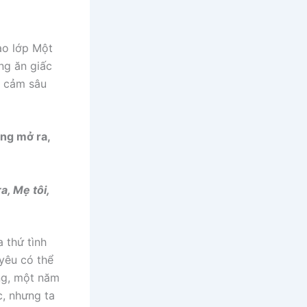
ào lớp Một
ng ăn giấc
h cảm sâu
ờng mở ra,
a, Mẹ tôi,
 thứ tình
 yêu có thể
áng, một năm
c, nhưng ta