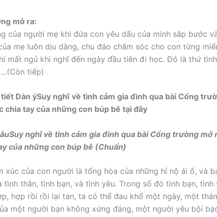
ờng mở ra:
ng của người mẹ khi đứa con yêu dấu của mình sắp bước v
của mẹ luôn dịu dàng, chu đáo chăm sóc cho con từng miế
hí mất ngủ khi nghĩ đến ngày đầu tiên đi học. Đó là thứ tìn
…(Còn tiếp)
tiết Dàn ýSuy nghĩ về tình cảm gia đình qua bài Cổng trư
c chia tay của những con búp bê tại đây
 mẫuSuy nghĩ về tình cảm gia đình qua bài Cổng trường mở r
tay của những con búp bê (Chuẩn)
m xúc của con người là tổng hòa của những hỉ nộ ái ố, và ba
 tình thân, tình bạn, và tình yêu. Trong số đó tình bạn, tình
hợp, hợp rồi rồi lại tan, ta có thể đau khổ một ngày, một th
 của một người bạn không xứng đáng, một người yêu bội bạ