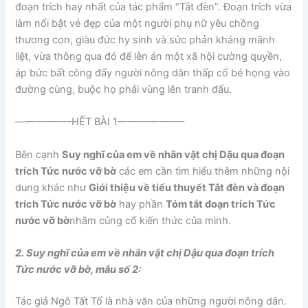
đoạn trích hay nhất của tác phẩm “Tắt đèn”. Đoạn trích vừa
làm nổi bật vẻ đẹp của một người phụ nữ yêu chồng
thương con, giàu đức hy sinh và sức phản kháng mãnh
liệt, vừa thông qua đó để lên án một xã hội cường quyền,
áp bức bất công đẩy người nông dân thấp cổ bé họng vào
đường cùng, buộc họ phải vùng lên tranh đấu.
—————–HẾT BÀI 1——————–
Bên cạnh
Suy nghĩ của em về nhân vật chị Dậu qua đoạn
trích Tức nước vỡ bờ
các em cần tìm hiểu thêm những nội
dung khác như
Giới thiệu về tiểu thuyết Tắt đèn và đoạn
trích Tức nước vỡ bờ
hay phần
Tóm tắt đoạn trích Tức
nước vỡ bờ
nhằm củng cố kiến thức của mình.
2. Suy nghĩ của em về nhân vật chị Dậu qua đoạn trích
Tức nước vỡ bờ, mẫu số 2:
Tác giả Ngô Tất Tố là nhà văn của những người nông dân.