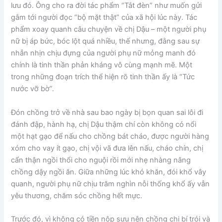
lưu đó. Ông cho ra đời tác phẩm “Tắt đèn” như muốn gửi
gắm tới người đọc “bộ mặt thật” của xã hội lúc này. Tác
phẩm xoay quanh câu chuyện về chị Dậu – một người phụ
nữ bị áp bức, bóc lột quá nhiều, thế nhưng, đằng sau sự
nhẫn nhịn chịu đựng của người phụ nữ mỏng manh đó
chính là tinh thần phản kháng vô cùng mạnh mẽ. Một
trong những đoạn trích thể hiện rõ tinh thần ấy là “Tức
nước vỡ bờ”.
Đón chồng trở về nhà sau bao ngày bị bọn quan sai lôi đi
đánh đập, hành hạ, chị Dậu thậm chí còn không có nổi
một hạt gạo để nấu cho chồng bát cháo, được người hàng
xóm cho vay ít gạo, chị vội vã đưa lên nấu, cháo chín, chị
cẩn thận ngồi thổi cho nguội rồi mới nhẹ nhàng nâng
chồng dậy ngồi ăn. Giữa những lúc khó khăn, đói khổ vây
quanh, người phụ nữ chịu trăm nghìn nỗi thống khổ ấy vẫn
yêu thương, chăm sóc chồng hết mực.
Trước đó, vì không có tiền nộp sưu nên chồng chị bí trói và