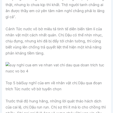
thật, nhưng lo chưa kịp thì khất. Thịt người tanh chẳng ai
ăn được thầy em cứ yên tâm nằm nghỉ chẳng phải lo lắng
gì cả”.
Cảnh Tức nước võ bờ miêu tả tinh tế diễn biến tâm lí của
nhân vật một cách nhất quán. Chị Dậu có thể nhịn nhục,
chịu đựng, nhưng khi đã bị đẩy tới chân tường, thì cũng
biết vùng lên chống trả quyết liệt thể hiện một khả năng
phản kháng tiềm tàng.
Top 5 bàiSuy nghĩ của em về nhân vật chị Dậu qua đoạn
trích Tức nước vỡ bờ tuyển chọn
Trước thái độ hung hăng, những lời quát tháo hách dịch
của cai lệ, chị Dậu run run. Chị sợ thì ít mà lo cho chồng thì