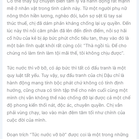
Có thể thấy sự chuyển biến tâm lý và hành động rất mạnh
mẽ ở nhân vật trong tình cảnh này. Từ một người phụ nữ
nông thôn hiền lương, nghèo đói, luôn sợ sệt lũ tay sai
thúc thuế, chị đã dám phản kháng chống lại uy quyền. Đến
lúc này thì nỗi căm phẫn đã lên đến đỉnh điểm, nỗi sợ hãi
cố hữu của kẻ bị áp bức phút chốc tiêu tan, thay vào đó là
một bản lĩnh quật khởi rất cứng cỏi: “Thà ngồi tù. Để cho
chúng nó làm tình làm tội mãi thế, tôi không chịu được”.
Tức nước thì vỡ bỡ, có áp bức thì tất có đấu tranh là một
quy luật tất yếu. Tuy vậy, sự đấu tranh của chị Dậu chỉ là
hành động mang tính bộc phát chứ không có tính định
hướng, cũng chưa có tính tập thể cho nên cuối cùng một
mình chị vẫn không thể nào chống đỡ lại được cả một chế
độ phong kiến thối nát, độc ác, chuyên quyền. Chị vẫn
phải vùng chạy, lao vào màn đêm tăm tối như chính của
cuộc đời của mình.
Đoạn trích “Tức nước vỡ bờ” được coi là một trong những