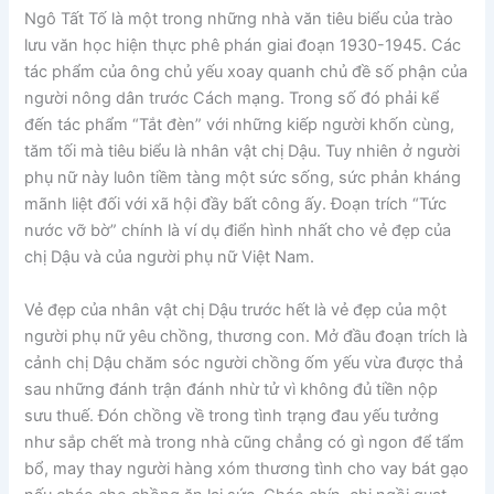
Ngô Tất Tố là một trong những nhà văn tiêu biểu của trào
lưu văn học hiện thực phê phán giai đoạn 1930-1945. Các
tác phẩm của ông chủ yếu xoay quanh chủ đề số phận của
người nông dân trước Cách mạng. Trong số đó phải kể
đến tác phẩm “Tắt đèn” với những kiếp người khốn cùng,
tăm tối mà tiêu biểu là nhân vật chị Dậu. Tuy nhiên ở người
phụ nữ này luôn tiềm tàng một sức sống, sức phản kháng
mãnh liệt đối với xã hội đầy bất công ấy. Đoạn trích “Tức
nước vỡ bờ” chính là ví dụ điển hình nhất cho vẻ đẹp của
chị Dậu và của người phụ nữ Việt Nam.
Vẻ đẹp của nhân vật chị Dậu trước hết là vẻ đẹp của một
người phụ nữ yêu chồng, thương con. Mở đầu đoạn trích là
cảnh chị Dậu chăm sóc người chồng ốm yếu vừa được thả
sau những đánh trận đánh nhừ tử vì không đủ tiền nộp
sưu thuế. Đón chồng về trong tình trạng đau yếu tưởng
như sắp chết mà trong nhà cũng chẳng có gì ngon để tẩm
bổ, may thay người hàng xóm thương tình cho vay bát gạo