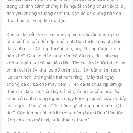
trong cái tình cảnh chứng kiến người chồng chuẩn bị lôi đi,
tình yêu chồng và lòng căm thù bọn ác bá cường hào đã
thôi thúc chị vùng lên dữ dội.
Khi chị đã hết lời van xin nhưng tên cai lệ vẫn không tha
cho, cố tình sấn đến định bắt anh Dậu thì lúc này chị Dậu
đã cảnh cáo: “Chồng tôi đau ốm, ông không được phép
hành hạ”. Câu nói đầy cứng rắn, có đủ tình, đủ lí nhưng
không ngăn nổi cái ác tiếp diễn. Tên cai lệ sấn tới tát chị và
chính cái tát ấy như lửa đổ thêm dầu, làm bùng lên ngọn
lửa căm hờn, chị nghiến hai hàm răng: “Mày trói ngay
chồng bà đi, bà cho mày xem!”. Tên cai lệ chưa kịp làm gì
thêm thì đã bị chị “túm lấy cổ hắn, ấn dúi ra cửa. Sức lẻo
khẻo của anh chàng nghiện chạy không kịp với sức xô đẩy
của người đàn bà lực điền, hắn ngã chỏng queo trên mặt
đất”. Còn tên người nhà lí trưởng cũng bị chị Dậu “túm tóc,
lẳng cho cho một cái, ngã nhào ra thềm”.