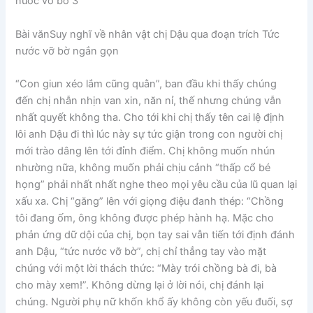
Bài vănSuy nghĩ về nhân vật chị Dậu qua đoạn trích Tức
nước vỡ bờ ngắn gọn
“Con giun xéo lắm cũng quằn”, ban đầu khi thấy chúng
đến chị nhẫn nhịn van xin, năn nỉ, thế nhưng chúng vẫn
nhất quyết không tha. Cho tới khi chị thấy tên cai lệ định
lôi anh Dậu đi thì lúc này sự tức giận trong con người chị
mới trào dâng lên tới đỉnh điểm. Chị không muốn nhún
nhường nữa, không muốn phải chịu cảnh “thấp cổ bé
họng” phải nhất nhất nghe theo mọi yêu cầu của lũ quan lại
xấu xa. Chị “găng” lên với giọng điệu đanh thép: “Chồng
tôi đang ốm, ông không được phép hành hạ. Mặc cho
phản ứng dữ dội của chị, bọn tay sai vẫn tiến tới định đánh
anh Dậu, “tức nước vỡ bờ”, chị chỉ thẳng tay vào mặt
chúng với một lời thách thức: “Mày trói chồng bà đi, bà
cho mày xem!”. Không dừng lại ở lời nói, chị đánh lại
chúng. Người phụ nữ khốn khổ ấy không còn yếu đuối, sợ