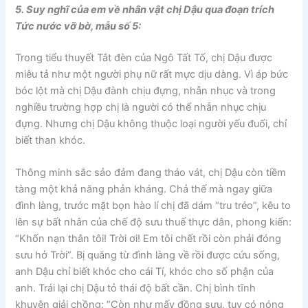
5. Suy nghĩ của em về nhân vật chị Dậu qua đoạn trích
Tức nước vỡ bờ, mẫu số 5:
Trong tiểu thuyết Tắt đèn của Ngô Tất Tố, chị Dậu được
miêu tả như một người phụ nữ rất mực dịu dàng. Vì áp bức
bóc lột mà chị Dậu đành chịu đựng, nhẫn nhục và trong
nghiều trường hợp chị là người có thể nhẫn nhục chịu
đựng. Nhưng chị Dậu không thuộc loại người yếu đuối, chỉ
biết than khóc.
Thông minh sắc sảo đảm đang tháo vát, chị Dậu còn tiềm
tàng một khả năng phản kháng. Chả thế mà ngay giữa
đình làng, trước mặt bọn hào lí chị đã dám “tru tréo”, kêu to
lên sự bất nhân của chế độ sưu thuế thực dân, phong kiến:
“Khốn nạn thân tôi! Trời ơi! Em tôi chết rồi còn phải đóng
sưu hở Trời”. Bị quăng từ đình làng về rồi được cứu sống,
anh Dậu chỉ biết khóc cho cái Tí, khóc cho số phận của
anh. Trái lại chị Dậu tỏ thái độ bất cần. Chị bình tĩnh
khuyên giải chồng: “Còn như mấy đồng sưu, tuy có nóng