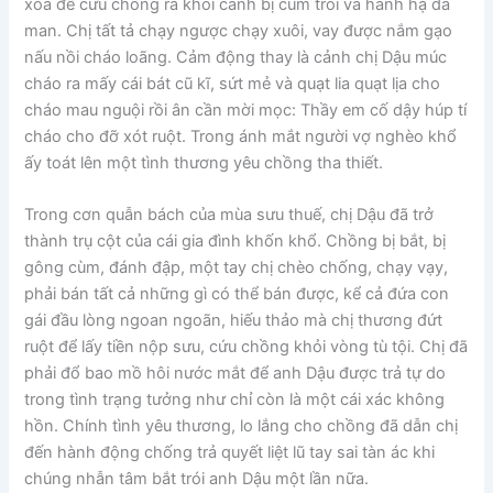
xỏa để cứu chồng ra khỏi cảnh bị cùm trói và hành hạ dã
man. Chị tất tả chạy ngược chạy xuôi, vay được nắm gạo
nấu nồi cháo loãng. Cảm động thay là cảnh chị Dậu múc
cháo ra mấy cái bát cũ kĩ, sứt mẻ và quạt lia quạt lịa cho
cháo mau nguội rồi ân cần mời mọc: Thầy em cố dậy húp tí
cháo cho đỡ xót ruột. Trong ánh mắt người vợ nghèo khổ
ấy toát lên một tình thương yêu chồng tha thiết.
Trong cơn quẫn bách của mùa sưu thuế, chị Dậu đã trở
thành trụ cột của cái gia đình khốn khổ. Chồng bị bắt, bị
gông cùm, đánh đập, một tay chị chèo chống, chạy vạy,
phải bán tất cả những gì có thể bán được, kể cả đứa con
gái đầu lòng ngoan ngoãn, hiếu thảo mà chị thương đứt
ruột để lấy tiền nộp sưu, cứu chồng khỏi vòng tù tội. Chị đã
phải đổ bao mồ hôi nước mắt để anh Dậu được trả tự do
trong tình trạng tưởng như chỉ còn là một cái xác không
hồn. Chính tình yêu thương, lo lắng cho chồng đã dẫn chị
đến hành động chống trả quyết liệt lũ tay sai tàn ác khi
chúng nhẫn tâm bắt trói anh Dậu một lần nữa.