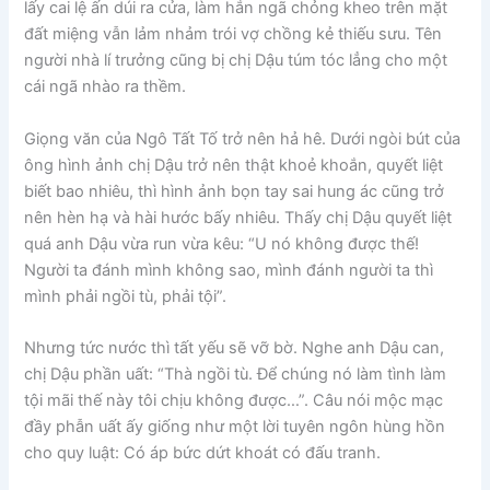
lấy cai lệ ấn dúi ra cửa, làm hắn ngã chỏng kheo trên mặt
đất miệng vẫn lảm nhảm trói vợ chồng kẻ thiếu sưu. Tên
người nhà lí trưởng cũng bị chị Dậu túm tóc lẳng cho một
cái ngã nhào ra thềm.
Giọng văn của Ngô Tất Tố trở nên hả hê. Dưới ngòi bút của
ông hình ảnh chị Dậu trở nên thật khoẻ khoắn, quyết liệt
biết bao nhiêu, thì hình ảnh bọn tay sai hung ác cũng trở
nên hèn hạ và hài hước bấy nhiêu. Thấy chị Dậu quyết liệt
quá anh Dậu vừa run vừa kêu: “U nó không được thế!
Người ta đánh mình không sao, mình đánh người ta thì
mình phải ngồi tù, phải tội”.
Nhưng tức nước thì tất yếu sẽ vỡ bờ. Nghe anh Dậu can,
chị Dậu phần uất: “Thà ngồi tù. Để chúng nó làm tình làm
tội mãi thế này tôi chịu không được…”. Câu nói mộc mạc
đầy phẫn uất ấy giống như một lời tuyên ngôn hùng hồn
cho quy luật: Có áp bức dứt khoát có đấu tranh.