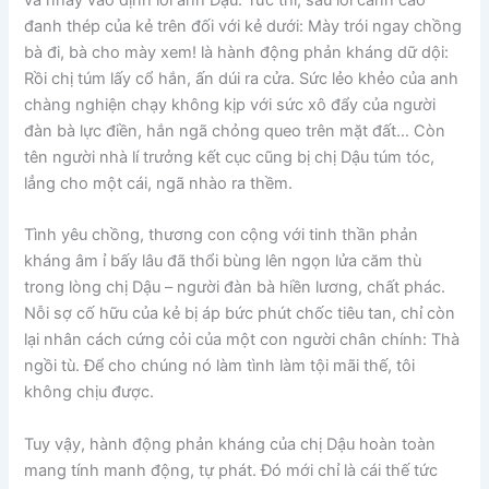
và nhảy vào định lôi anh Dậu. Tức thì, sau lời cảnh cáo
đanh thép của kẻ trên đối với kẻ dưới: Mày trói ngay chồng
bà đi, bà cho mày xem! là hành động phản kháng dữ dội:
Rồi chị túm lấy cổ hắn, ấn dúi ra cửa. Sức lẻo khẻo của anh
chàng nghiện chạy không kịp với sức xô đẩy của người
đàn bà lực điền, hắn ngã chỏng queo trên mặt đất… Còn
tên người nhà lí trưởng kết cục cũng bị chị Dậu túm tóc,
lẳng cho một cái, ngã nhào ra thềm.
Tình yêu chồng, thương con cộng với tinh thần phản
kháng âm ỉ bấy lâu đã thổi bùng lên ngọn lửa căm thù
trong lòng chị Dậu – người đàn bà hiền lương, chất phác.
Nỗi sợ cố hữu của kẻ bị áp bức phút chốc tiêu tan, chỉ còn
lại nhân cách cứng cỏi của một con người chân chính: Thà
ngồi tù. Để cho chúng nó làm tình làm tội mãi thế, tôi
không chịu được.
Tuy vậy, hành động phản kháng của chị Dậu hoàn toàn
mang tính manh động, tự phát. Đó mới chỉ là cái thế tức