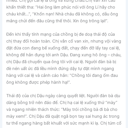
nhiều. Chị gọi cai lệ là ông và xưng cháu.Chị van xin cầu
khẩn thiết tha: “Hai ông làm phúc nói với ông Lí hãy cho
cháu khất…”, “Khốn nạn! Nhà cháu đã không có, dẫu ông
mắng chửi đến đâu cũng thế thôi. Xin ông trông lại!”.
Đến khi thẩy tính mạng của chồng bị đe doạ thái độ của
chị thay đổi hoàn toàn. Chị vẫn cố van xin, nhưng vội vàng
đặt đứa con đang bế xuống đất, chạy đến đỡ lấy tay cai lệ,
không để hắn đụng tới anh Dậu. Đang xưng hô ông – cháu,
chị Dậu đã chuyển qua ông tôi với cai lệ. Người đàn bà bị
đè nén uất ức đã liều mình đứng dậy tự đặt mình ngang
hàng với cai lệ và cảnh cáo hắn: “Chồng tôi đang ốm đau
ông không được phép hành hạ!”.
Thái độ của chị Dậu ngày càng quyết liệt. Người đàn bà dịu
dàng bỗng trở nên đáo để. Chị hạ cai lệ xuống thứ “mày”
và ngang nhiên thách thức: “Mày trói chồng bà đi bà cho
mày xem!”. Chị Dậu đã quật ngã bọn tay sai hung ác trong
tư thế ngang hàng bất khuất với sức mạnh kì lạ. Chị túm cổ