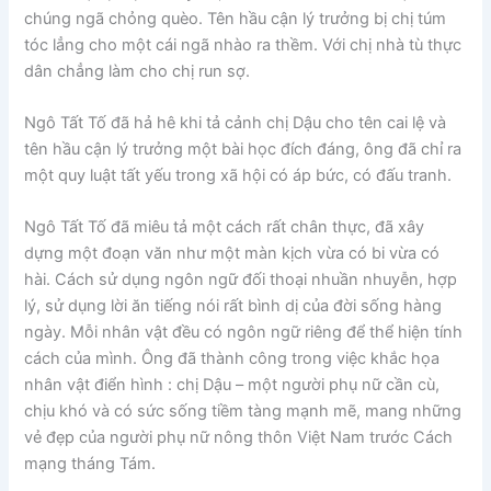
chúng ngã chỏng quèo. Tên hầu cận lý trưởng bị chị túm
tóc lẳng cho một cái ngã nhào ra thềm. Với chị nhà tù thực
dân chẳng làm cho chị run sợ.
Ngô Tất Tố đã hả hê khi tả cảnh chị Dậu cho tên cai lệ và
tên hầu cận lý trưởng một bài học đích đáng, ông đã chỉ ra
một quy luật tất yếu trong xã hội có áp bức, có đấu tranh.
Ngô Tất Tố đã miêu tả một cách rất chân thực, đã xây
dựng một đoạn văn như một màn kịch vừa có bi vừa có
hài. Cách sử dụng ngôn ngữ đối thoại nhuần nhuyễn, hợp
lý, sử dụng lời ăn tiếng nói rất bình dị của đời sống hàng
ngày. Mỗi nhân vật đều có ngôn ngữ riêng để thể hiện tính
cách của mình. Ông đã thành công trong việc khắc họa
nhân vật điển hình : chị Dậu – một người phụ nữ cần cù,
chịu khó và có sức sống tiềm tàng mạnh mẽ, mang những
vẻ đẹp của người phụ nữ nông thôn Việt Nam trước Cách
mạng tháng Tám.