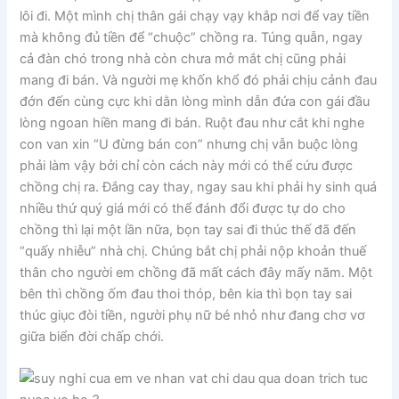
lôi đi. Một mình chị thân gái chạy vạy khắp nơi để vay tiền
mà không đủ tiền để “chuộc” chồng ra. Túng quẫn, ngay
cả đàn chó trong nhà còn chưa mở mắt chị cũng phải
mang đi bán. Và người mẹ khốn khổ đó phải chịu cảnh đau
đớn đến cùng cực khi dằn lòng mình dẫn đứa con gái đầu
lòng ngoan hiền mang đi bán. Ruột đau như cắt khi nghe
con van xin “U đừng bán con” nhưng chị vẫn buộc lòng
phải làm vậy bởi chỉ còn cách này mới có thể cứu được
chồng chị ra. Đắng cay thay, ngay sau khi phải hy sinh quá
nhiều thứ quý giá mới có thể đánh đổi được tự do cho
chồng thì lại một lần nữa, bọn tay sai đi thúc thế đã đến
“quấy nhiễu” nhà chị. Chúng bắt chị phải nộp khoản thuế
thân cho người em chồng đã mất cách đây mấy năm. Một
bên thì chồng ốm đau thoi thóp, bên kia thì bọn tay sai
thúc giục đòi tiền, người phụ nữ bé nhỏ như đang chơ vơ
giữa biển đời chấp chới.