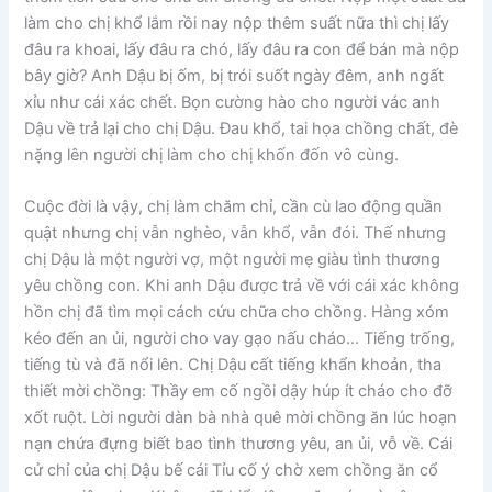
làm cho chị khổ lắm rồi nay nộp thêm suất nữa thì chị lấy
đâu ra khoai, lấy đâu ra chó, lấy đâu ra con để bán mà nộp
bây giờ? Anh Dậu bị ốm, bị trói suốt ngày đêm, anh ngất
xỉu như cái xác chết. Bọn cường hào cho người vác anh
Dậu về trả lại cho chị Dậu. Đau khổ, tai họa chồng chất, đè
nặng lên người chị làm cho chị khốn đốn vô cùng.
Cuộc đời là vậy, chị làm chăm chỉ, cần cù lao động quần
quật nhưng chị vẫn nghèo, vẫn khổ, vẫn đói. Thế nhưng
chị Dậu là một người vợ, một người mẹ giàu tình thương
yêu chồng con. Khi anh Dậu được trả về với cái xác không
hồn chị đã tìm mọi cách cứu chữa cho chồng. Hàng xóm
kéo đến an ủi, người cho vay gạo nấu cháo… Tiếng trống,
tiếng tù và đã nổi lên. Chị Dậu cất tiếng khẩn khoản, tha
thiết mời chồng: Thầy em cố ngồi dậy húp ít cháo cho đỡ
xốt ruột. Lời người dàn bà nhà quê mời chồng ăn lúc hoạn
nạn chứa đựng biết bao tình thương yêu, an ủi, vỗ về. Cái
cử chỉ của chị Dậu bế cái Tỉu cố ý chờ xem chồng ăn cổ