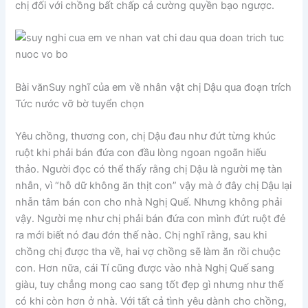
chị đối với chồng bất chấp cả cường quyền bạo ngược.
Bài vănSuy nghĩ của em về nhân vật chị Dậu qua đoạn trích
Tức nước vỡ bờ tuyển chọn
Yêu chồng, thương con, chị Dậu đau như đứt từng khúc
ruột khi phải bán đứa con đầu lòng ngoan ngoãn hiếu
thảo. Người đọc có thể thấy rằng chị Dậu là người mẹ tàn
nhẫn, vì “hỗ dữ không ăn thịt con” vậy mà ở đây chị Dậu lại
nhẫn tâm bán con cho nhà Nghị Quế. Nhưng không phải
vậy. Người mẹ như chị phải bán đứa con mình đứt ruột đẻ
ra mới biết nó đau đớn thế nào. Chị nghĩ rằng, sau khi
chồng chị được tha về, hai vợ chồng sẽ làm ăn rồi chuộc
con. Hơn nữa, cái Tí cũng được vào nhà Nghị Quế sang
giàu, tuy chẳng mong cao sang tốt đẹp gì nhưng như thế
có khi còn hơn ở nhà. Với tất cả tình yêu dành cho chồng,