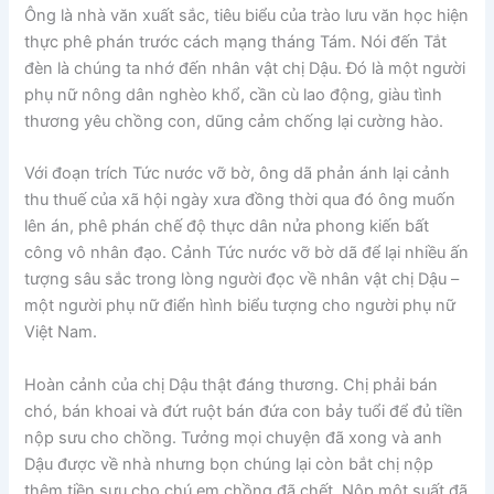
Ông là nhà văn xuất sắc, tiêu biểu của trào lưu văn học hiện
thực phê phán trước cách mạng tháng Tám. Nói đến Tắt
đèn là chúng ta nhớ đến nhân vật chị Dậu. Đó là một người
phụ nữ nông dân nghèo khổ, cần cù lao động, giàu tình
thương yêu chồng con, dũng cảm chống lại cường hào.
Với đoạn trích Tức nước vỡ bờ, ông dã phản ánh lại cảnh
thu thuế của xã hội ngày xưa đồng thời qua đó ông muốn
lên án, phê phán chế độ thực dân nửa phong kiến bất
công vô nhân đạo. Cảnh Tức nước vỡ bờ dã để lại nhiều ấn
tượng sâu sắc trong lòng người đọc về nhân vật chị Dậu –
một người phụ nữ điển hình biểu tượng cho người phụ nữ
Việt Nam.
Hoàn cảnh của chị Dậu thật đáng thương. Chị phải bán
chó, bán khoai và đứt ruột bán đứa con bảy tuổi để đủ tiền
nộp sưu cho chồng. Tưởng mọi chuyện đã xong và anh
Dậu được về nhà nhưng bọn chúng lại còn bắt chị nộp
thêm tiền sưu cho chú em chồng đã chết. Nộp một suất đã