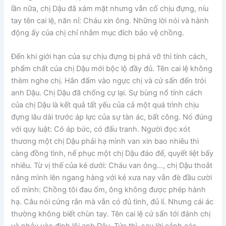
lần nữa, chị Dậu đã xám mặt nhưng vẫn cố chịu đựng, níu
tay tên cai lệ, năn nỉ: Cháu xin ông. Những lời nói và hành
động ấy của chị chỉ nhằm mục đích bảo vệ chồng.
Đến khi giới hạn của sự chịu đựng bị phá vỡ thì tính cách,
phẩm chất của chị Dậu mới bộc lộ đầy đủ. Tên cai lệ không
thèm nghe chị. Hắn đấm vào ngực chị và cứ sấn đến trói
anh Dậu. Chị Dậu đã chống cự lại. Sự bùng nổ tính cách
của chị Dậu là kết quả tất yếu của cả một quá trình chịu
đựng lâu dài trước áp lực của sự tàn ác, bất công. Nó đúng
với quy luật: Có áp bức, có đấu tranh. Người đọc xót
thương một chị Dậu phải hạ mình van xin bao nhiêu thì
càng đồng tình, nể phục một chị Dậu đáo để, quyết liệt bấy
nhiêu. Từ vị thế của kẻ dưới: Cháu van ông…, chị Dậu thoắt
nâng mình lên ngang hàng với kẻ xưa nay vẫn đè đầu cười
cổ mình: Chồng tôi đau ốm, ông không được phép hành
hạ. Câu nói cứng rắn mà vẫn có đủ tình, đủ lí. Nhưng cái ác
thường không biết chùn tay. Tên cai lệ cứ sấn tới đánh chị