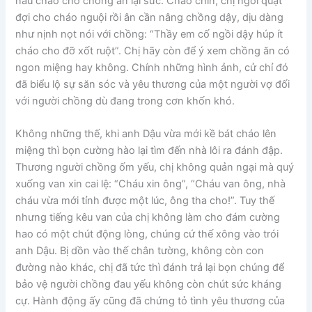
nấu cháo cho chồng ăn lại sức. Cháo chín, chị ngồi quạt
đợi cho cháo nguội rồi ân cần nâng chồng dậy, dịu dàng
như nịnh nọt nói với chồng: “Thầy em cố ngồi dậy húp ít
cháo cho đỡ xốt ruột”. Chị hãy còn để ý xem chồng ăn có
ngon miệng hay không. Chính những hình ảnh, cử chỉ đó
đã biểu lộ sự săn sóc và yêu thương của một người vợ đối
với người chồng dù đang trong cơn khốn khó.
Không những thế, khi anh Dậu vừa mới kề bát cháo lên
miệng thì bọn cường hào lại tìm đến nhà lôi ra đánh đập.
Thương người chồng ốm yếu, chị không quản ngại mà quý
xuống van xin cai lệ: “Cháu xin ông”, “Cháu van ông, nhà
cháu vừa mới tỉnh được một lúc, ông tha cho!”. Tuy thế
nhưng tiếng kêu van của chị không làm cho đám cường
hao có một chút động lòng, chúng cứ thế xông vào trói
anh Dậu. Bị dồn vào thế chân tường, không còn con
đường nào khác, chị đã tức thì đánh trả lại bọn chúng để
bảo vệ người chồng đau yếu không còn chút sức kháng
cự. Hành động ấy cũng đã chứng tỏ tình yêu thương của