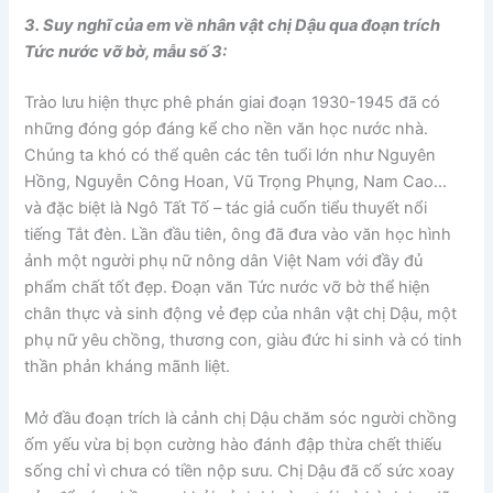
3. Suy nghĩ của em về nhân vật chị Dậu qua đoạn trích
Tức nước vỡ bờ, mẫu số 3:
Trào lưu hiện thực phê phán giai đoạn 1930-1945 đã có
những đóng góp đáng kể cho nền văn học nước nhà.
Chúng ta khó có thể quên các tên tuổi lớn như Nguyên
Hồng, Nguyễn Công Hoan, Vũ Trọng Phụng, Nam Cao…
và đặc biệt là Ngô Tất Tố – tác giả cuốn tiểu thuyết nổi
tiếng Tắt đèn. Lần đầu tiên, ông đã đưa vào văn học hình
ảnh một người phụ nữ nông dân Việt Nam với đầy đủ
phẩm chất tốt đẹp. Đoạn văn Tức nước vỡ bờ thể hiện
chân thực và sinh động vẻ đẹp của nhân vật chị Dậu, một
phụ nữ yêu chồng, thương con, giàu đức hi sinh và có tinh
thần phản kháng mãnh liệt.
Mở đầu đoạn trích là cảnh chị Dậu chăm sóc người chồng
ốm yếu vừa bị bọn cường hào đánh đập thừa chết thiếu
sống chỉ vì chưa có tiền nộp sưu. Chị Dậu đã cố sức xoay