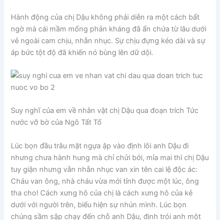
Hành động của chị Dậu không phải diễn ra một cách bất
ngờ mà cái mầm mống phản kháng đã ẩn chứa từ lâu dưới
vẻ ngoài cam chịu, nhẫn nhục. Sự chịu đựng kéo dài và sự
áp bức tột độ đã khiến nó bùng lên dữ dội.
Suy nghĩ của em về nhân vật chị Dậu qua đoạn trích Tức
nước vỡ bờ của Ngô Tất Tố
Lúc bọn đầu trâu mặt ngựa ập vào định lôi anh Dậu đi
nhưng chưa hành hung mà chỉ chửi bới, mỉa mai thì chị Dậu
tuy giận nhưng vẫn nhẫn nhục van xin tên cai lệ độc ác:
Cháu van ông, nhà cháu vừa mới tỉnh được một lúc, ông
tha cho! Cách xưng hô của chị là cách xưng hô của kẻ
dưới với người trên, biểu hiện sự nhún mình. Lúc bọn
chúng sầm sập chạy đến chỗ anh Dậu, định trói anh một