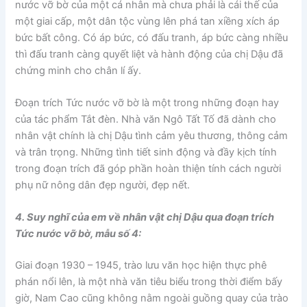
nước vỡ bờ của một cá nhân mà chưa phải là cái thế của
một giai cấp, một dân tộc vùng lên phá tan xiềng xích áp
bức bất công. Có áp bức, có đấu tranh, áp bức càng nhiều
thì đấu tranh càng quyết liệt và hành động của chị Dậu đã
chứng minh cho chân lí ấy.
Đoạn trích Tức nước vỡ bờ là một trong những đoạn hay
của tác phẩm Tắt đèn. Nhà văn Ngô Tất Tố đã dành cho
nhân vật chính là chị Dậu tình cảm yêu thương, thông cảm
và trân trọng. Những tình tiết sinh động và đầy kịch tính
trong đoạn trích đã góp phần hoàn thiện tính cách người
phụ nữ nông dân đẹp người, đẹp nết.
4. Suy nghĩ của em về nhân vật chị Dậu qua đoạn trích
Tức nước vỡ bờ, mẫu số 4:
Giai đoạn 1930 – 1945, trào lưu văn học hiện thực phê
phán nổi lên, là một nhà văn tiêu biểu trong thời điểm bấy
giờ, Nam Cao cũng không nằm ngoài guồng quay của trào