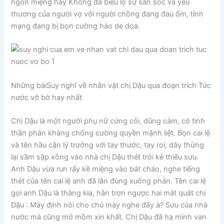
ngon miệng hay Không đã biểu lộ sự săn sóc và yêu
thương của người vợ vởi người chồng đang đau ốm, tính
mạng đang bị bọn cường hào de dọa.
Những bàiSuy nghĩ về nhân vật chị Dậu qua đoạn trích Tức
nước vỡ bờ hay nhất
Chị Dậu là một người phụ nữ cứng cỏi, dũng cảm, có tinh
thần phản kháng chống cường quyền mặnh liệt. Bọn cai lệ
và tên hầu cận lý trưởng với tay thước, tay roi, dây thừng
lại sầm sập xông vào nhà chị Dậu thét trói kẻ thiếu sưu.
Anh Dậu vừa run rẩy kề miệng vào bát cháo, nghe tiếng
thét của tên cai lệ anh đã lăn đùng xuống phản. Tên cai lệ
gọi anh Dậu là thằng kia, hắn trợn ngược hai mát quát chị
Dậu : Mày định nói cho chú mày nghe đấy à? Sưu của nhà
nước mà cũng mở mồm xin khất. Chị Dậu đã hạ mình van