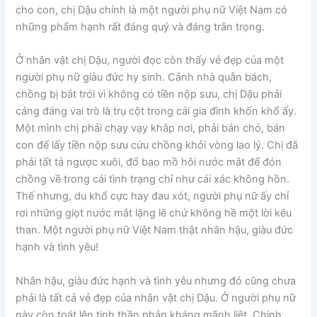
cho con, chị Dậu chính là một người phụ nữ Việt Nam có
những phẩm hạnh rất đáng quý và đáng trân trọng.
Ở nhân vật chị Dậu, người đọc còn thấy vẻ đẹp của một
người phụ nữ giàu đức hy sinh. Cảnh nhà quẫn bách,
chồng bị bắt trói vì không có tiền nộp sưu, chị Dậu phải
cáng đáng vai trò là trụ cột trong cái gia đình khốn khổ ấy.
Một mình chị phải chạy vạy khắp nơi, phải bán chó, bán
con để lấy tiền nộp sưu cứu chồng khỏi vòng lao lý. Chị đã
phải tất tả ngược xuôi, đổ bao mồ hôi nước mắt để đón
chồng về trong cái tình trạng chỉ như cái xác không hồn.
Thế nhưng, du khổ cực hay đau xót, người phụ nữ ấy chỉ
rơi những giọt nước mắt lặng lẽ chứ không hề một lời kêu
than. Một người phụ nữ Việt Nam thật nhân hậu, giàu đức
hạnh và tình yêu!
Nhân hậu, giàu đức hạnh và tình yêu nhưng đó cũng chưa
phải là tất cả vẻ đẹp của nhân vật chị Dậu. Ở người phụ nữ
này còn toát lên tinh thần phản kháng mãnh liệt. Chính