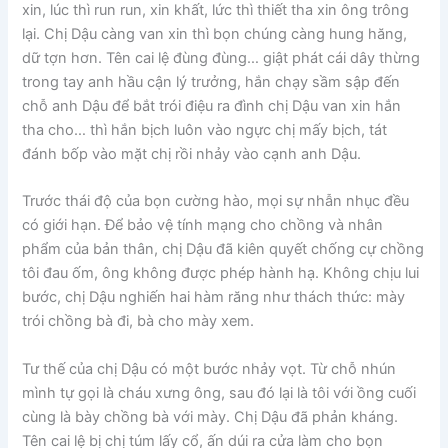
xin, lúc thì run run, xin khất, lức thì thiết tha xin ông trông
lại. Chị Dậu càng van xin thì bọn chúng càng hung hăng,
dữ tợn hơn. Tên cai lệ đùng đùng… giật phát cái dây thừng
trong tay anh hầu cận lý trưởng, hắn chạy sầm sập đến
chỗ anh Dậu để bắt trói điệu ra đình chị Dậu van xin hắn
tha cho… thì hắn bịch luôn vào ngực chị mấy bịch, tát
đánh bốp vào mặt chị rồi nhảy vào cạnh anh Dậu.
Trước thái độ của bọn cường hào, mọi sự nhẫn nhục đều
có giới hạn. Để bảo vệ tính mạng cho chồng và nhân
phẩm của bản thân, chị Dậu đã kiên quyết chống cự chồng
tôi đau ốm, ông không được phép hành hạ. Không chịu lui
bước, chị Dậu nghiến hai hàm răng như thách thức: mày
trói chồng bà đi, bà cho mày xem.
Tư thế của chị Dậu có một bước nhảy vọt. Từ chỗ nhún
mình tự gọi là cháu xưng ông, sau đó lại là tôi với ồng cuối
cùng là bày chồng bà với mày. Chị Dậu đã phản kháng.
Tên cai lệ bị chị túm lấy cổ, ấn dúi ra cửa làm cho bọn