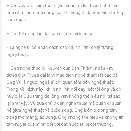
+ Chỉ vẩy bút chim hoa hiện lên mảnh lụa thần tình biến
hóa như cảnh hóa công, sai khiến gạch đá như viên tướng
cầm quân
+ Có thể dựng lâu đài cao cả, nóc vờn mây…
– Là nghệ sĩ có nhân cách cao cả, chí lớn, có lý tưởng
nghệ thuật.
+ Ông nghe theo lời khuyên của Đan Thiềm, nhận xây
dựng Cửu Trùng đài là vì mục đích nghệ thuật rất cao cả.
Ông Vũ là người nghệ sĩ chỉ quan tâm đến nghệ thuật.
Trong hồi kịch này, khi binh lính nổi dậy, kết tội ông và đòi
hủy diệt Cửu trùng đài ông vẫn không thể hiểu nổi tại sao
lại như vậy. Vũ quá chú ý đến nghệ thuật mà quên đi quan
hệ giữa nghệ thuật và cuộc sống. Ông luôn ở trong tâm
trạng mơ màng, ảo vọng. Ông không thể hiểu và không tin
tâm huyết của mình đối với đất nước lại bị coi thường.