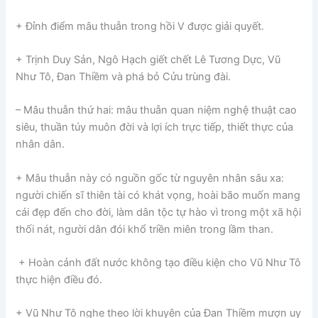
+ Đỉnh điểm mâu thuẫn trong hồi V được giải quyết.
+ Trịnh Duy Sản, Ngô Hạch giết chết Lê Tương Dực, Vũ
Như Tô, Đan Thiềm và phá bỏ Cửu trùng đài.
– Mâu thuẫn thứ hai: mâu thuẫn quan niệm nghệ thuật cao
siêu, thuần túy muôn đời và lợi ích trực tiếp, thiết thực của
nhân dân.
+ Mâu thuẫn này có nguồn gốc từ nguyên nhân sâu xa:
người chiến sĩ thiên tài có khát vọng, hoài bão muốn mang
cái đẹp đến cho đời, làm dân tộc tự hào vì trong một xã hội
thối nát, người dân đói khổ triền miên trong lầm than.
+ Hoàn cảnh đất nước không tạo điều kiện cho Vũ Như Tô
thực hiện điều đó.
+ Vũ Như Tô nghe theo lời khuyên của Đan Thiềm mượn uy