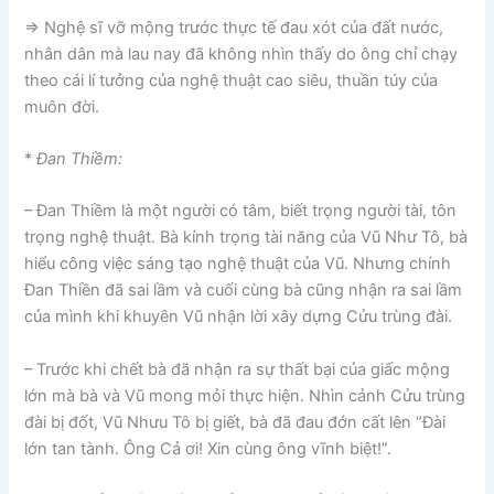
=> Nghệ sĩ vỡ mộng trước thực tế đau xót của đất nước,
nhân dân mà lau nay đã không nhìn thấy do ông chỉ chạy
theo cái lí tưởng của nghệ thuật cao siêu, thuần túy của
muôn đời.
*
Đan Thiềm:
– Đan Thiềm là một người có tâm, biết trọng người tài, tôn
trọng nghệ thuật. Bà kính trọng tài năng của Vũ Như Tô, bà
hiểu công việc sáng tạo nghệ thuật của Vũ. Nhưng chính
Đan Thiền đã sai lầm và cuối cùng bà cũng nhận ra sai lầm
của mình khi khuyên Vũ nhận lời xây dựng Cửu trùng đài.
– Trước khi chết bà đã nhận ra sự thất bại của giấc mộng
lớn mà bà và Vũ mong mỏi thực hiện. Nhìn cảnh Cửu trùng
đài bị đốt, Vũ Nhưu Tô bị giết, bà đã đau đớn cất lên “Đài
lớn tan tành. Ông Cả ơi! Xin cùng ông vĩnh biệt!”.