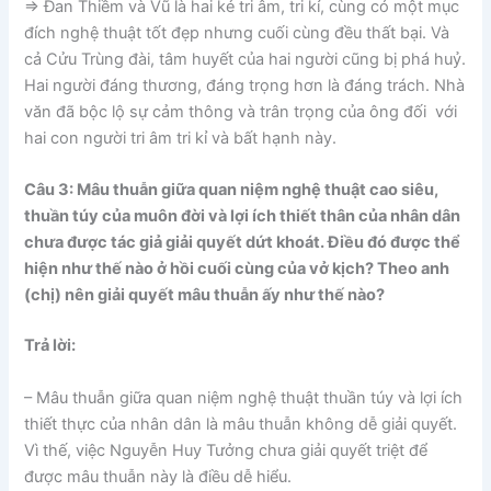
=> Đan Thiềm và Vũ là hai kẻ tri âm, tri kỉ, cùng có một mục
đích nghệ thuật tốt đẹp nhưng cuối cùng đều thất bại. Và
cả Cửu Trùng đài, tâm huyết của hai người cũng bị phá huỷ.
Hai người đáng thương, đáng trọng hơn là đáng trách. Nhà
văn đã bộc lộ sự cảm thông và trân trọng của ông đối với
hai con người tri âm tri kỉ và bất hạnh này.
Câu 3: Mâu thuẫn giữa quan niệm nghệ thuật cao siêu,
thuần túy của muôn đời và lợi ích thiết thân của nhân dân
chưa được tác giả giải quyết dứt khoát. Điều đó được thể
hiện như thế nào ở hồi cuối cùng của vở kịch? Theo anh
(chị) nên giải quyết mâu thuẫn ấy như thế nào?
Trả lời:
– Mâu thuẫn giữa quan niệm nghệ thuật thuần túy và lợi ích
thiết thực của nhân dân là mâu thuẫn không dễ giải quyết.
Vì thế, việc Nguyễn Huy Tưởng chưa giải quyết triệt để
được mâu thuẫn này là điều dễ hiểu.