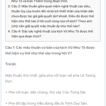
Như Tô và Đan Thiềm trong đoạn trích.
Câu 3: Mâu thuẫn giữa quan niệm nghệ thuật cao siêu,
thuần túy của muôn đời và lợi ích thiết thân của nhân dân
chưa được tác giả giải quyết dứt khoát. Điều đó được thể
hiện như thế nào ở hồi cuối cùng của vở kịch? Theo anh
(chị) nên giải quyết mâu thuẫn ấy như thế nào?
Câu 4: Đặc sắc nghệ thuật của kịch Vũ Như Tô được thể
hiện qua đoạn trích?
Câu 1: Các mâu thuẫn cơ bản của kịch
Vũ Như Tô
được
thể hiện cụ thể như thế nào trong hồi V?
Trả lời:
Mâu thuẫn thứ nhất: giữa phe nổi loạn với phe Lê Tương
Dực:
+ Phe nổi loạn: dân chúng, thợ xây Cửu Trùng Đài.
+ Phe đối lập trong triều đứng đầu là Trịnh Duy Sản.