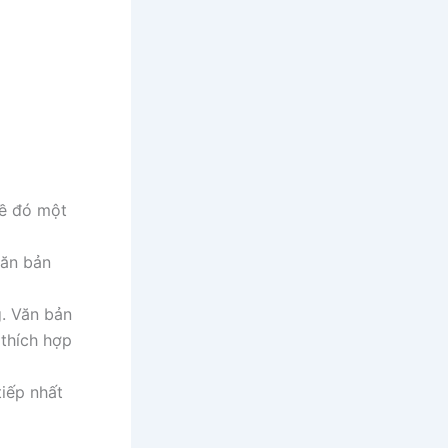
đề đó một
văn bản
g. Văn bản
thích hợp
iếp nhất