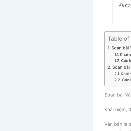
Được
Table of
Soạn bài
Khái 
Các l
Soạn bài 
Khái 
Các 
Soạn bài V
Khái niệm, 
Văn bản là 