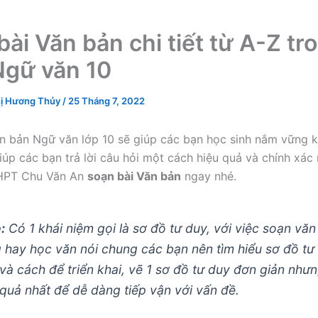
bài Văn bản chi tiết từ A-Z tr
gữ văn 10
ị Hương Thủy
/
25 Tháng 7, 2022
n bản Ngữ văn lớp 10 sẽ giúp các bạn học sinh nắm vững k
úp các bạn trả lời câu hỏi một cách hiệu quả và chính xác n
HPT Chu Văn An
soạn bài Văn bản
ngay nhé.
:
Có 1 khái niệm gọi là sơ đồ tư duy, với việc soạn văn
g hay học văn nói chung các bạn nên tìm hiểu sơ đồ tư
ì và cách để triển khai, vẽ 1 sơ đồ tư duy đơn giản như
 quả nhất để dễ dàng tiếp vận với vấn đề.