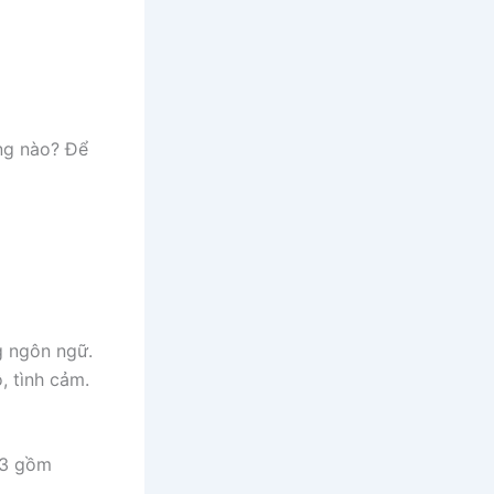
ộng nào? Để
g ngôn ngữ.
, tình cảm.
 3 gồm