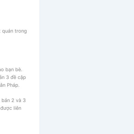
t quán trong
ao bạn bè.
ản 3 đề cập
dân Pháp.
 bản 2 và 3
 được liên