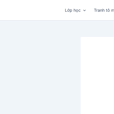
Nhảy
tới
Lớp học
Tranh tô 
nội
dung