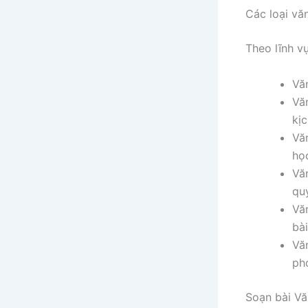
Các loại vă
Theo lĩnh v
Vă
Vă
kịc
Vă
học
Vă
quy
Vă
bài
Vă
ph
Soạn bài Văn