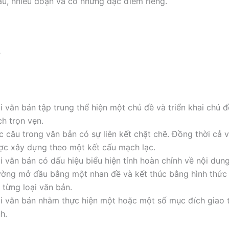
âu, nhiều đoạn và có những đặc điểm riêng.
ợ
i văn bản tập trung thể hiện một chủ đề và triển khai chủ 
ch trọn vẹn.
c câu trong văn bản có sự liên kết chặt chẽ. Đồng thời cả 
ợc xây dựng theo một kết cấu mạch lạc.
i văn bản có dấu hiệu biểu hiện tính hoàn chỉnh về nội dun
ường mở đầu bằng một nhan đề và kết thúc bằng hình thức 
 từng loại văn bản.
i văn bản nhằm thực hiện một hoặc một số mục đích giao t
h.