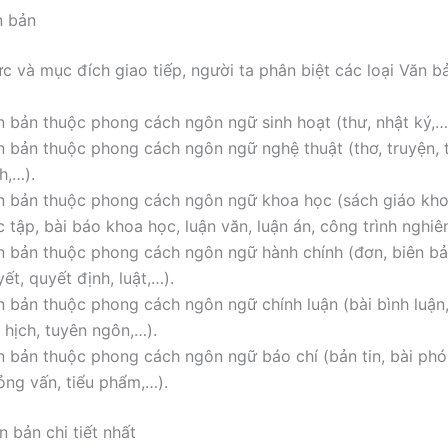
n bản
ực và mục đích giao tiếp, người ta phân biệt các loại Văn b
n bản thuộc phong cách ngôn ngữ sinh hoạt (thư, nhật ký,…
n bản thuộc phong cách ngôn ngữ nghệ thuật (thơ, truyện, t
h,…).
n bản thuộc phong cách ngôn ngữ khoa học (sách giáo khoa,
 tập, bài báo khoa học, luận văn, luận án, công trình nghiê
n bản thuộc phong cách ngôn ngữ hành chính (đơn, biên bả
ết, quyết định, luật,…).
n bản thuộc phong cách ngôn ngữ chính luận (bài bình luận, 
 hịch, tuyên ngôn,…).
n bản thuộc phong cách ngôn ngữ báo chí (bản tin, bài phó
ỏng vấn, tiểu phẩm,…).
 bản chi tiết nhất