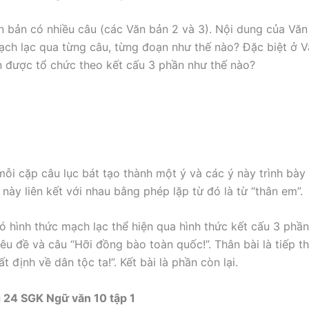
 bản có nhiều câu (các Văn bản 2 và 3). Nội dung của Vă
mạch lạc qua từng câu, từng đoạn như thế nào? Đặc biệt ở V
 được tổ chức theo kết cấu 3 phần như thế nào?
mỗi cặp câu lục bát tạo thành một ý và các ý này trình bày 
này liên kết với nhau bằng phép lặp từ đó là từ “thân em”.
ó hình thức mạch lạc thể hiện qua hình thức kết cấu 3 phần
êu đề và câu “Hỡi đồng bào toàn quốc!”. Thân bài là tiếp t
ất định về dân tộc ta!”. Kết bài là phần còn lại.
 24 SGK Ngữ văn 10 tập 1