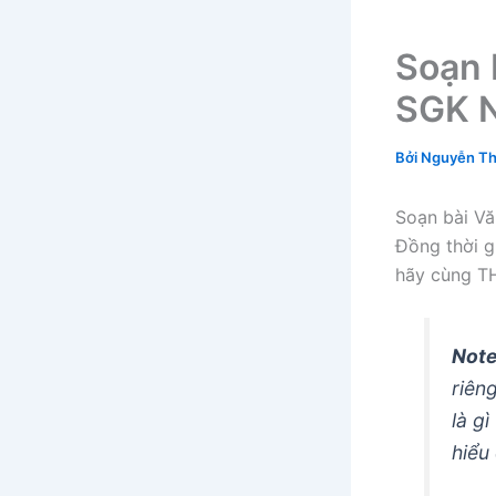
Soạn 
SGK N
Bởi
Nguyễn Th
Soạn bài Vă
Đồng thời gi
hãy cùng T
Note
riên
là g
hiểu