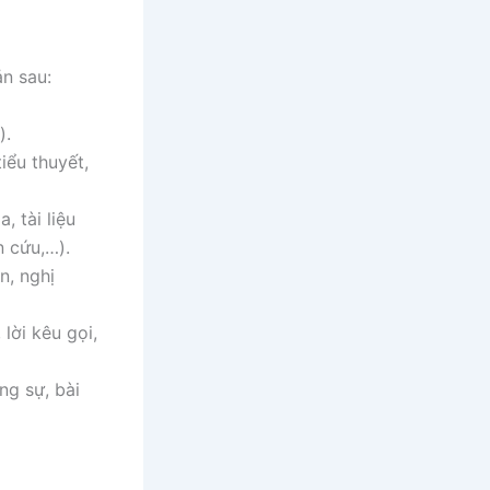
ản sau:
).
iểu thuyết,
 tài liệu
n cứu,…).
n, nghị
lời kêu gọi,
ng sự, bài