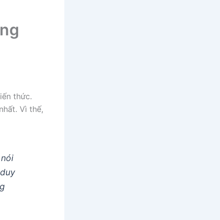
ong
iến thức.
hất. Vì thế,
 nói
 duy
ng