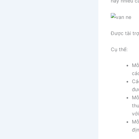
hay nhiều c
Được tài tr
Cụ thể:
Mỗ
cá
Cá
đư
Mỗ
th
với
Mỗ
địn