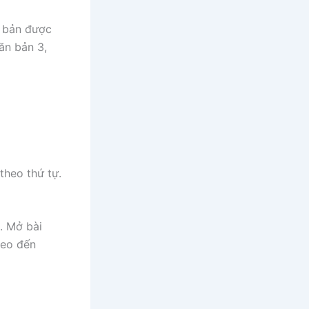
n bản được
ăn bản 3,
theo thứ tự.
. Mở bài
heo đến