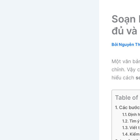
Soạn 
đủ và 
Bởi
Nguyễn Th
Một văn bản
chỉnh. Vậy 
hiểu cách
s
Table of
Các bước 
Định 
Tìm ý
Viết 
Kiểm 