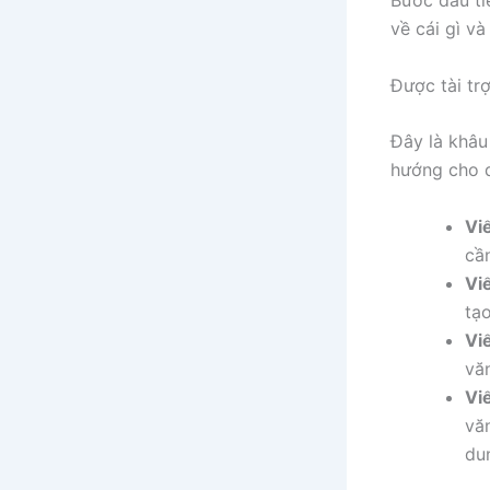
Bước đầu tiê
về cái gì v
Được tài tr
Đây là khâu
hướng cho q
Viế
cầ
Viế
tạ
Viế
vă
Vi
vă
du