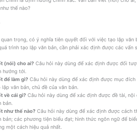
n chính là định hướng chính xác: Văn bản viết (nói) cho ai,
à như thế nào?
ợ
 quan trọng, có ý nghĩa tiên quyết đối với việc tạo lập văn 
uá trình tạo lập văn bản, cần phải xác định được các vấn s
t (nói) cho ai?
Câu hỏi này dùng để xác định được đối tượ
n hướng tới.
t để làm gì?
Câu hỏi này dùng để xác định được mục đích 
o lập văn bản, chủ đề của văn bản.
t về cái gì?
Câu hỏi này dùng để xác định được đề tài, nội
n bản.
ết như thế nào?
Câu hỏi này dùng để xác định được cách t
n bản; các phương tiện biểu đạt; hình thức ngôn ngữ để biể
ng một cách hiệu quả nhất.