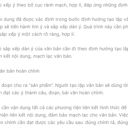
p xếp ý theo bố cục rành mạch, hợp lí, đáp ứng những định
i dung đã được xác định trong bước định hướng tạo lập v
p sẽ tiến hành tìm ý và sắp xếp dàn ý. Quá trình này cần ph
sắp xếp ý một cách rõ ràng, hợp lí.
hi sắp xếp dàn ý của văn bản cần đi theo định hướng tạo lậ
n kết nội dung, mạch lạc văn bản.
văn bản hoàn chỉnh
 đoạn cho ra “sản phẩm”. Người tạo lập văn bản sẽ dùng lờ
n đạt các ý thành câu, đoạn, bài văn hoàn chỉnh.
 cần vận dụng tất cả các phương tiện liên kết hình thức để 
 hiện liên kết nội dung, đảm bảo mạch lạc cho văn bản. Việc
n chính cần đạt được các yêu cầu sau: đúng chính tả, đún