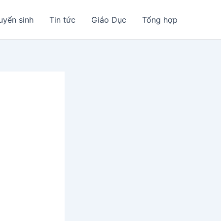
uyển sinh
Tin tức
Giáo Dục
Tổng hợp