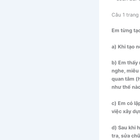
Câu 1 trang
Em từng tạo 
a) Khi tạo 
b) Em thấy 
nghe, miêu 
quan tâm (h
như thế nào
c) Em có lậ
việc xây dự
d) Sau khi 
tra, sửa ch