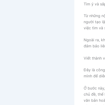
Tìm ý và sắ
Từ những nộ
người tạo lậ
việc tìm và 
Ngoài ra, k
đảm bảo liê
Viết thành 
Đây là công
mình để diễ
Ở bước này,
chủ đề, thể
văn bản hoà