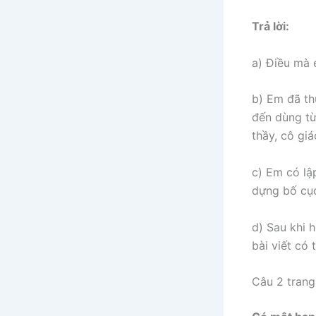
Trả lời:
a) Điều mà e
b) Em đã th
đến dùng từ
thầy, cô giá
c) Em có lậ
dựng bố cục 
d) Sau khi h
bài viết có 
Câu 2 trang