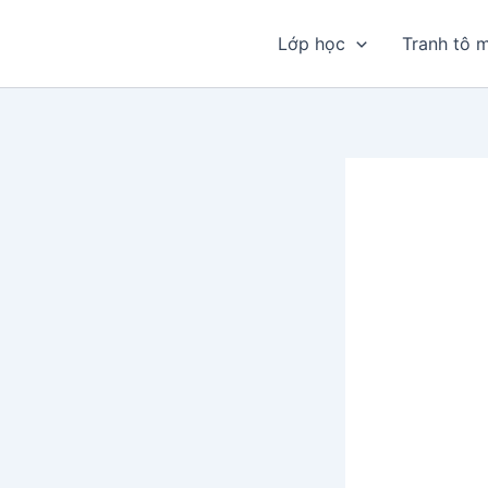
Nhảy
tới
Lớp học
Tranh tô 
nội
dung