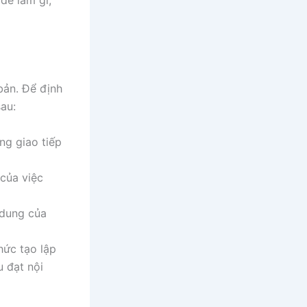
 để làm gì,
bản. Để định
au:
ng giao tiếp
của việc
 dung của
hức tạo lập
u đạt nội