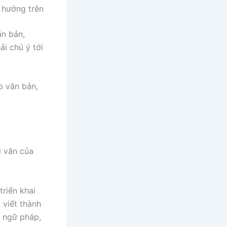
 hướng trên
ăn bản,
ải chú ý tới
p văn bản,
i văn của
triển khai
 viết thành
g ngữ pháp,