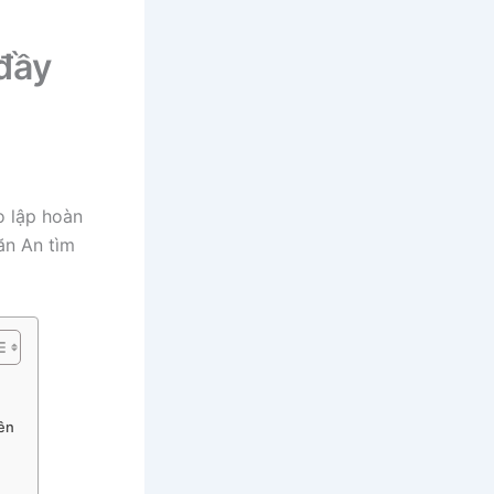
 đầy
o lập hoàn
ăn An tìm
rên