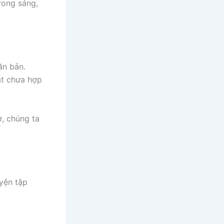
trong sáng,
ăn bản.
ạt chưa hợp
ờ, chúng ta
uyện tập