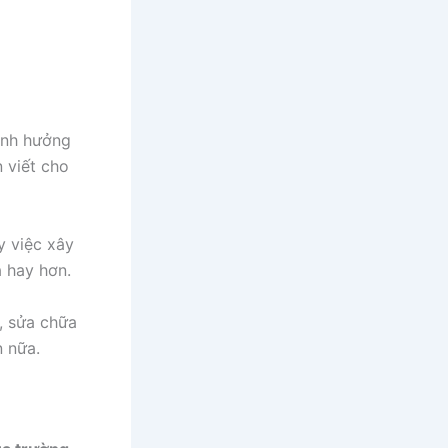
ảnh hưởng
 viết cho
y việc xây
à hay hơn.
a, sửa chữa
n nữa.