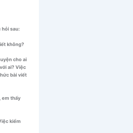
 hỏi sau:
hiết không?
huyện cho ai
với ai? Việc
hức bài viết
, em thấy
Việc kiểm