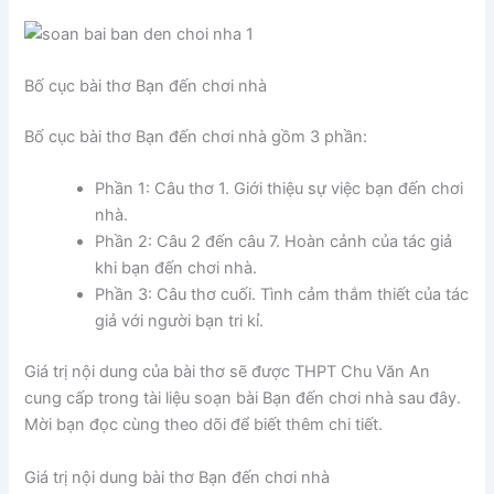
Bố cục bài thơ Bạn đến chơi nhà
Bố cục bài thơ Bạn đến chơi nhà gồm 3 phần:
Phần 1: Câu thơ 1. Giới thiệu sự việc bạn đến chơi
nhà.
Phần 2: Câu 2 đến câu 7. Hoàn cảnh của tác giả
khi bạn đến chơi nhà.
Phần 3: Câu thơ cuối. Tình cảm thắm thiết của tác
giả với người bạn tri kỉ.
Giá trị nội dung của bài thơ sẽ được THPT Chu Văn An
cung cấp trong tài liệu soạn bài Bạn đến chơi nhà sau đây.
Mời bạn đọc cùng theo dõi để biết thêm chi tiết.
Giá trị nội dung bài thơ Bạn đến chơi nhà