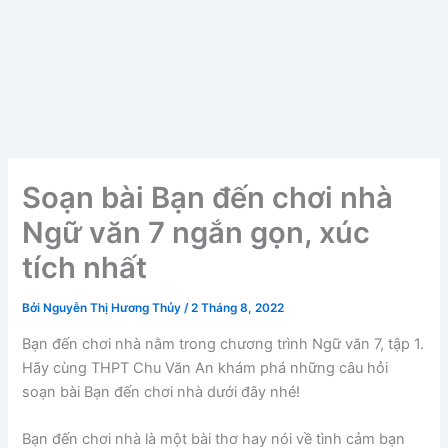
Soạn bài Bạn đến chơi nhà
Ngữ văn 7 ngắn gọn, xúc
tích nhất
Bởi
Nguyễn Thị Hương Thủy
/
2 Tháng 8, 2022
Bạn đến chơi nhà nằm trong chương trình Ngữ văn 7, tập 1.
Hãy cùng THPT Chu Văn An khám phá những câu hỏi
soạn bài Bạn đến chơi nhà dưới đây nhé!
Bạn đến chơi nhà là một bài thơ hay nói về tình cảm bạn