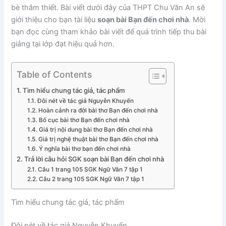
bè thắm thiết. Bài viết dưới đây của THPT Chu Văn An sẽ
giới thiệu cho bạn tài liệu
soạn bài Bạn đến chơi nhà
. Mời
bạn đọc cùng tham khảo bài viết để quá trình tiếp thu bài
giảng tại lớp đạt hiệu quả hơn.
Table of Contents
Tìm hiểu chung tác giả, tác phẩm
Đôi nét về tác giả Nguyễn Khuyến
Hoàn cảnh ra đời bài thơ Bạn đến chơi nhà
Bố cục bài thơ Bạn đến chơi nhà
Giá trị nội dung bài thơ Bạn đến chơi nhà
Giá trị nghệ thuật bài thơ Bạn đến chơi nhà
Ý nghĩa bài thơ bạn đến chơi nhà
Trả lời câu hỏi SGK soạn bài Bạn đến chơi nhà
Câu 1 trang 105 SGK Ngữ Văn 7 tập 1
Câu 2 trang 105 SGK Ngữ Văn 7 tập 1
Tìm hiểu chung tác giả, tác phẩm
Đôi nét về tác giả Nguyễn Khuyến