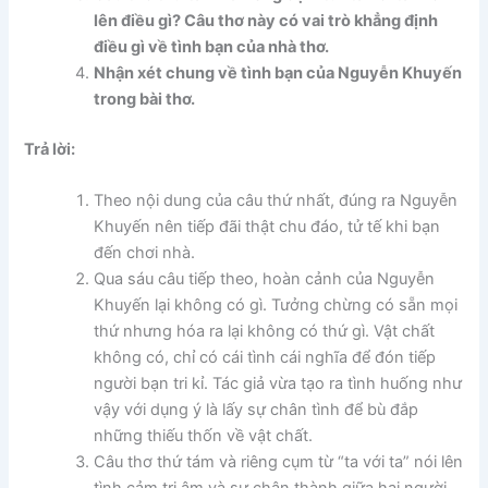
lên điều gì? Câu thơ này có vai trò khẳng định
điều gì về tình bạn của nhà thơ.
Nhận xét chung về tình bạn của Nguyễn Khuyến
trong bài thơ.
Trả lời:
Theo nội dung của câu thứ nhất, đúng ra Nguyễn
Khuyến nên tiếp đãi thật chu đáo, tử tế khi bạn
đến chơi nhà.
Qua sáu câu tiếp theo, hoàn cảnh của Nguyễn
Khuyến lại không có gì. Tưởng chừng có sẵn mọi
thứ nhưng hóa ra lại không có thứ gì. Vật chất
không có, chỉ có cái tình cái nghĩa để đón tiếp
người bạn tri kỉ. Tác giả vừa tạo ra tình huống như
vậy với dụng ý là lấy sự chân tình để bù đắp
những thiếu thốn về vật chất.
Câu thơ thứ tám và riêng cụm từ “ta với ta” nói lên