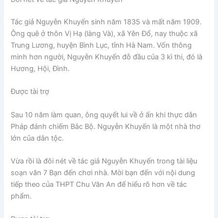
Tác giả Nguyễn Khuyến sinh năm 1835 và mất năm 1909.
Ông quê ở thôn Vị Hạ (làng Và), xã Yên Đổ, nay thuộc xã
Trung Lương, huyện Bình Lục, tỉnh Hà Nam. Vốn thông
minh hơn người, Nguyễn Khuyến đỗ đầu của 3 kì thi, đó là
Hương, Hội, Đình.
Được tài trợ
Sau 10 năm làm quan, ông quyết lui về ở ẩn khi thực dân
Pháp đánh chiếm Bắc Bộ. Nguyễn Khuyến là một nhà thơ
lớn của dân tộc.
Vừa rồi là đôi nét về tác giả Nguyễn Khuyến trong tài liệu
soạn văn 7 Bạn đến chơi nhà. Mời bạn đến với nội dung
tiếp theo của THPT Chu Văn An để hiểu rõ hơn về tác
phẩm.