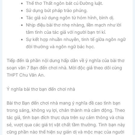
Thể thơ Thất ngôn bát cú Đường luật.
Sử dụng bút pháp trào phúng.
Tác giả sử dụng ngôn từ hóm hỉnh, bình dị.
Nhịp điệu bài thơ nhẹ nhàng, liền mạch như lời
tâm tình của tác giả với người bạn tri kỉ.
Sự kết hợp nhuần nhuyễn, tinh tế giữa ngôn ngữ
đời thường và ngôn ngữ bác học.
Tiếp đến là phần nội dung hấp dẫn về ý nghĩa của bài thơ
soạn văn 7 Bạn đến chơi nhà. Mời độc giả theo dõi cùng
THPT Chu Văn An.
Ý nghĩa bài thơ bạn đến chơi nhà
Bài thơ Bạn đến chơi nhà mang ý nghĩa đề cao tình bạn
trong sáng, không vụ lợi, chân thành mà cảm động. Theo
tác giả, tình bạn đích thực dựa trên sự cảm thông và chia
sẻ, vượt qua các giá trị vật chất tầm thường. Tình bạn này
cũng phần nào thể hiện sự giản dị và mộc mạc của người