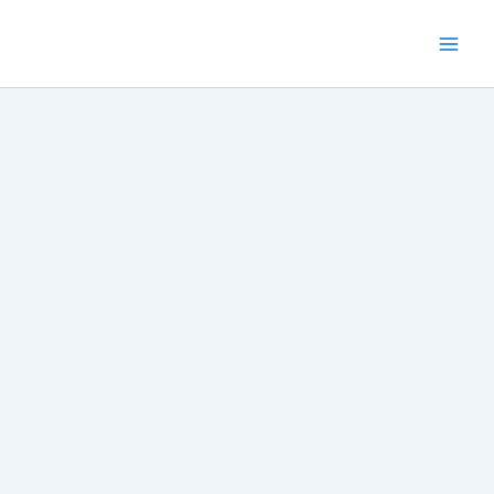
Nhảy
tới
nội
dung