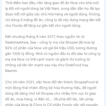
Thời điểm ban đầu, nền tảng giao đồ ăn Now còn khá mới
lạ đối với người dùng tại Việt Nam, song dần dần họ đã tạo
được kết nối giữa các chủ nhà hàng và người dùng. Không
chỉ dừng ở mảng đồ ăn, công ty đã xây dựng mạng liên kết
cho Foody để tăng sự gắn kết cho người dùng.
Đến khoảng tháng 9 năm 2017, theo nguồn tin từ
DealstreetAsia, Sea – công ty mẹ của Shopee đã mua lại
82% cổ phần của Now với giá 64 triệu USD, tương đương
gần 1500 tỷ đồng. Nhờ có nguồn đầu tư dồi dào từ công ty
mẹ mà Now có thể cạnh tranh và giành thị trường từ
những cái tên lớn mạnh sau này như GrabFood hay
Baemin.
Cho tới năm 2021, việc Now đổi tên thành ShopeeFood là
một động thái nhằm đồng bộ hóa thương hiệu, để người
dùng dễ dàng nhớ tới Shopee cho nhiều lĩnh vực từ giao
đồ ăn, mua hàng, ví điện tử,… Về phía đối tác, tên pháp
nhân của Now là Công ty Cổ phần Foody vẫn giữ nguyên,