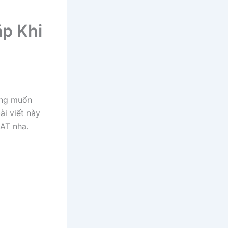
ặp Khi
ong muốn
i viết này
SAT nha.