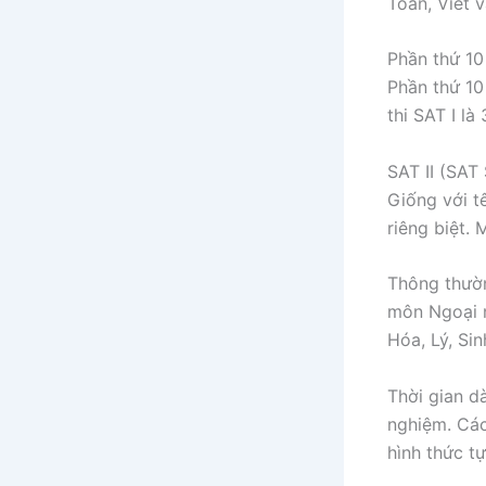
Toán, Viết 
Phần thứ 10
Phần thứ 10
thi SAT I là
SAT II (SAT 
Giống với t
riêng biệt.
Thông thườn
môn Ngoại n
Hóa, Lý, Sin
Thời gian d
nghiệm. Các
hình thức tự