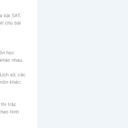
a bài SAT.
nh cho bài
môn học
i khác nhau.
Lịch sử; các
 môn khác:
thi trắc
theo hình