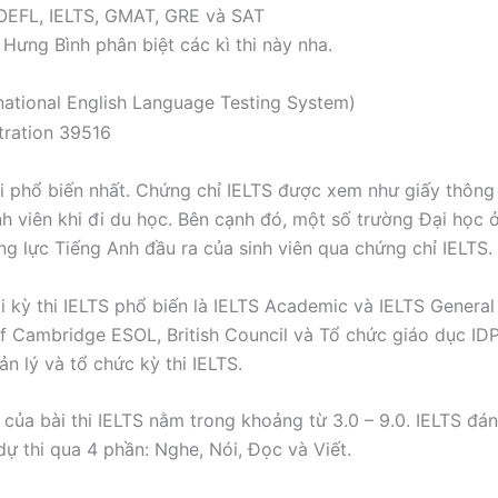
OEFL, IELTS, GMAT, GRE và SAT
ưng Bình phân biệt các kì thi này nha.
rnational English Language Testing System)
hi phổ biến nhất. Chứng chỉ IELTS được xem như giấy thông
inh viên khi đi du học. Bên cạnh đó, một số trường Đại học 
ng lực Tiếng Anh đầu ra của sinh viên qua chứng chỉ IELTS.
i kỳ thi IELTS phổ biến là IELTS Academic và IELTS General 
of Cambridge ESOL, British Council và Tổ chức giáo dục ID
ản lý và tổ chức kỳ thi IELTS.
của bài thi IELTS nằm trong khoảng từ 3.0 – 9.0. IELTS đá
 dự thi qua 4 phần: Nghe, Nói, Đọc và Viết.