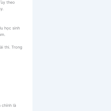
Tùy theo
y.
du học sinh
năm.
i thi. Trong
 chính là