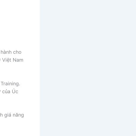
 hành cho
ở Việt Nam
Training.
P của Úc
nh giá năng