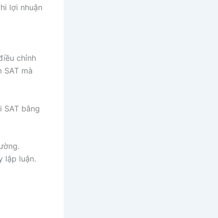
hi lợi nhuận
điều chỉnh
ểm SAT mà
hi SAT bằng
hường.
 lập luận.