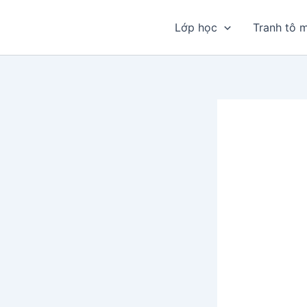
Nhảy
tới
Lớp học
Tranh tô 
nội
dung