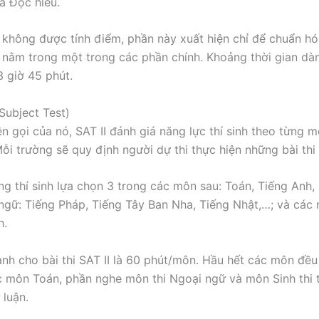
và Đọc hiểu.
 không được tính điểm, phần này xuất hiện chỉ để chuẩn hó
 nằm trong một trong các phần chính. Khoảng thời gian dà
 3 giờ 45 phút.
Subject Test)
ên gọi của nó, SAT II đánh giá năng lực thí sinh theo từng 
 Mỗi trường sẽ quy định người dự thi thực hiện những bài th
g thí sinh lựa chọn 3 trong các môn sau: Toán, Tiếng Anh, 
gữ: Tiếng Pháp, Tiếng Tây Ban Nha, Tiếng Nhật,…; và các
h.
ành cho bài thi SAT II là 60 phút/môn. Hầu hết các môn đều 
 môn Toán, phần nghe môn thi Ngoại ngữ và môn Sinh thi 
 luận.