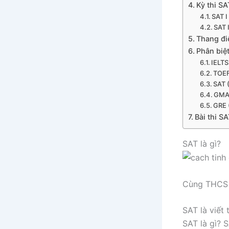
Kỳ thi S
SAT I
SAT 
Thang đ
Phân biệ
IELTS
TOEF
SAT 
GMAT
GRE 
Bài thi S
SAT là gì?
Cùng THCS H
SAT là viết 
SAT là gì? S