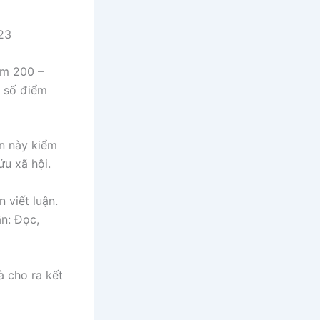
ếm 200 –
, số điểm
ần này kiểm
ứu xã hội.
 viết luận.
ần: Đọc,
à cho ra kết