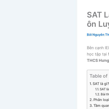
SAT L
ôn Lu
Bởi
Nguyễn Th
Bên cạnh IE
học tập tại 
THCS Hưng
Table of
SAT là gì
SAT là
Bài th
Phân loạ
Tầm quan