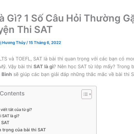
à Gì? 1 Số Câu Hỏi Thường G
yện Thi SAT
ị Hương Thủy
/
15 Tháng 6, 2022
LTS và TOEFL, SAT là bài thi quan trọng với các bạn có m
Mỹ. Vậy bài thi
SAT là gì
? Nên học SAT từ lớp mấy? Trong bà
 Bình
sẽ giúp các bạn giải đáp những thắc mắc về bài thi 
 Contents
?
 viết tắt của từ gì?
i SAT là gì?
i SAT
 trọng của bài thi SAT