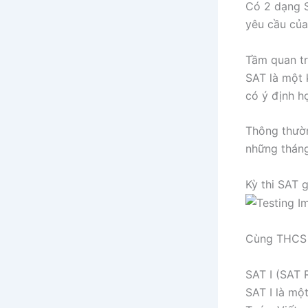
Có 2 dạng S
yêu cầu của
Tầm quan tr
SAT là một 
có ý định h
Thông thườn
những tháng
Kỳ thi SAT
Cùng THCS H
SAT I (SAT 
SAT I là mộ