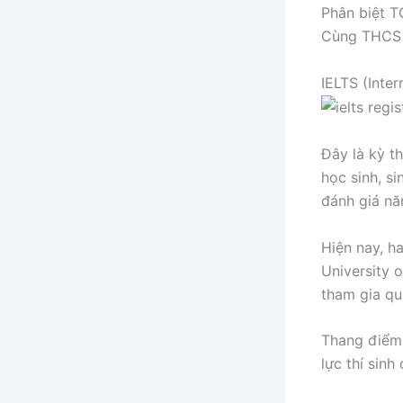
Phân biệt T
Cùng THCS H
IELTS (Inte
Đây là kỳ t
học sinh, s
đánh giá nă
Hiện nay, ha
University 
tham gia qu
Thang điểm 
lực thí sinh