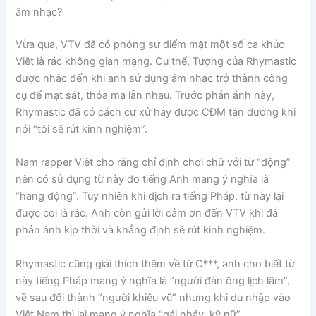
âm nhạc?
Vừa qua, VTV đã có phóng sự điểm mặt một số ca khúc
Việt là rác không gian mạng. Cụ thể, Tượng của Rhymastic
được nhắc đến khi anh sử dụng âm nhạc trở thành công
cụ để mạt sát, thóa mạ lẫn nhau. Trước phản ánh này,
Rhymastic đã có cách cư xử hay được CĐM tán dương khi
nói “tôi sẽ rút kinh nghiệm”.
Nam rapper Việt cho rằng chỉ định chơi chữ với từ “động”
nên có sử dụng từ này do tiếng Anh mang ý nghĩa là
“hang động”. Tuy nhiên khi dịch ra tiếng Pháp, từ này lại
được coi là rác. Anh còn gửi lời cảm ơn đến VTV khi đã
phản ánh kịp thời và khẳng định sẽ rút kinh nghiệm.
Rhymastic cũng giải thích thêm về từ C***, anh cho biết từ
này tiếng Pháp mang ý nghĩa là “người đàn ông lịch lãm”,
về sau đổi thành “người khiêu vũ” nhưng khi du nhập vào
Việt Nam thì lại mang ý nghĩa “gái nhảy, kỹ nữ”….