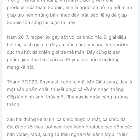
producer của team Soobin, anh là người đã hỗ trợ hết mình
giúp tạo nên những bản nhạc đầy màu sắc riêng để giúp
Soobin tỏa sáng tại cuộc thi này.
Năm 2017, rapper 9x gây sốt với ca khúc Yêu 5, giai điệu
bắt tai, cách gieo từ đầy âm vần cùng với hòa âm phối khí
cực thu hút đã khiến giới trẻ mê mẩn. Đây cũng là sản
phẩm giúp đưa tên tuổi của Rhymastic nổi tiếng khắp
mạng xã hội.
Tháng 7/2020, Rhymastic cho ra mắt MV Giàu sang, đây là
một sản phẩm chất, thuyết phục cả về âm nhạc, thông
điệp lẫn hình ảnh, thấy một Rhymastic ngày càng trưởng
thành.
Sau hai tháng kể từ khi ca khúc được ra mắt, ca khúc đã
đạt được 25 triệu lượt xem trên kênh Youtube bao gồm các
bản video, Mp3, cùng 15 triệu nghe trên kênh Mp3. “Yêu”