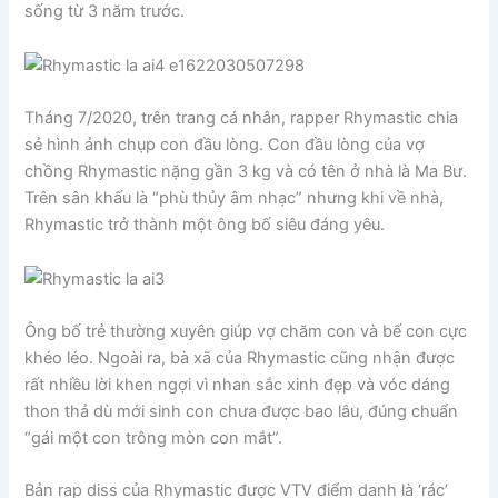
sống từ 3 năm trước.
Tháng 7/2020, trên trang cá nhân, rapper Rhymastic chia
sẻ hình ảnh chụp con đầu lòng. Con đầu lòng của vợ
chồng Rhymastic nặng gần 3 kg và có tên ở nhà là Ma Bư.
Trên sân khấu là “phù thủy âm nhạc” nhưng khi về nhà,
Rhymastic trở thành một ông bố siêu đáng yêu.
Ông bố trẻ thường xuyên giúp vợ chăm con và bế con cực
khéo léo. Ngoài ra, bà xã của Rhymastic cũng nhận được
rất nhiều lời khen ngợi vì nhan sắc xinh đẹp và vóc dáng
thon thả dù mới sinh con chưa được bao lâu, đúng chuẩn
“gái một con trông mòn con mắt”.
Bản rap diss của Rhymastic được VTV điểm danh là ‘rác’