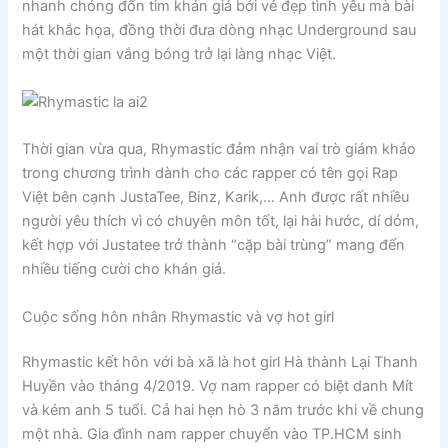
nhanh chóng đốn tim khán giả bởi vẻ đẹp tình yêu mà bài
hát khắc họa, đồng thời đưa dòng nhạc Underground sau
một thời gian vắng bóng trở lại làng nhạc Việt.
Thời gian vừa qua, Rhymastic đảm nhận vai trò giám khảo
trong chương trình dành cho các rapper có tên gọi Rap
Việt bên cạnh JustaTee, Binz, Karik,… Anh được rất nhiều
người yêu thích vì có chuyên môn tốt, lại hài hước, dí dỏm,
kết hợp với Justatee trở thành “cặp bài trùng” mang đến
nhiều tiếng cười cho khán giả.
Cuộc sống hôn nhân Rhymastic và vợ hot girl
Rhymastic kết hôn với bà xã là hot girl Hà thành Lại Thanh
Huyền vào tháng 4/2019. Vợ nam rapper có biệt danh Mít
và kém anh 5 tuổi. Cả hai hẹn hò 3 năm trước khi về chung
một nhà. Gia đình nam rapper chuyển vào TP.HCM sinh