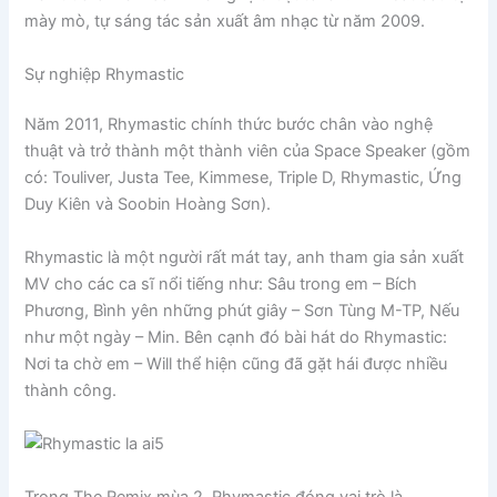
mày mò, tự sáng tác sản xuất âm nhạc từ năm 2009.
Sự nghiệp Rhymastic
Năm 2011, Rhymastic chính thức bước chân vào nghệ
thuật và trở thành một thành viên của Space Speaker (gồm
có: Touliver, Justa Tee, Kimmese, Triple D, Rhymastic, Ứng
Duy Kiên và Soobin Hoàng Sơn).
Rhymastic là một người rất mát tay, anh tham gia sản xuất
MV cho các ca sĩ nổi tiếng như: Sâu trong em – Bích
Phương, Bình yên những phút giây – Sơn Tùng M-TP, Nếu
như một ngày – Min. Bên cạnh đó bài hát do Rhymastic:
Nơi ta chờ em – Will thể hiện cũng đã gặt hái được nhiều
thành công.
Trong The Remix mùa 2, Rhymastic đóng vai trò là