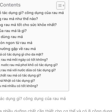
 Contents
ó tác dụng gì? công dụng của rau má
g rau má như thế nào?
g rau má tốt cho sức khỏe nhất?
ủa rau má là gì?
i dùng rau má
ón ngon từ rau má
thường gặp về rau má
á có tác dụng gì cho da mặt?
 rau má mỗi ngày có tốt không?
nước rau má phơi khô có tác dụng gì?
 rau má với nước dừa có tác dụng gì?
chất rau má có tác dụng gì?
á Nhật có tác dụng gì?
u má nhiều có tốt không?
ác dụng gì? công dụng của rau má
 nhiều dưỡng chất cần thiết cho cơ thể và có 8 công dụn