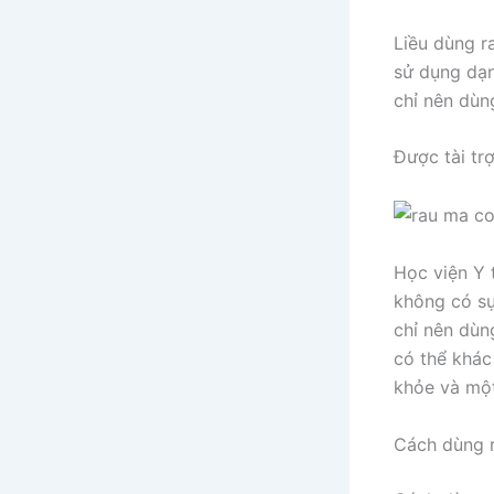
Liều dùng r
sử dụng dạn
chỉ nên dùn
Được tài tr
Học viện Y 
không có sự
chỉ nên dùn
có thể khác
khỏe và một
Cách dùng r