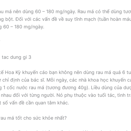
au má nên dùng 60 – 180 mg/ngày. Rau má có thể dùng tươ
g bột. Đối với các vấn đề về suy tĩnh mạch (tuần hoàn má
g 60 – 180 mg/ngày.
ợ
tế Hoa Kỳ khuyến cáo bạn không nên dùng rau má quá 6 t
 chỉ định của bác sĩ. Mỗi ngày, các nhà khoa học khuyến c
g 1 cốc nước rau má (tương đương 40g). Liều dùng của dượ
 nhau đối với từng người. Nó phụ thuộc vào tuổi tác, tình t
 số vấn đề cần quan tâm khác.
au má tốt cho sức khỏe nhất?