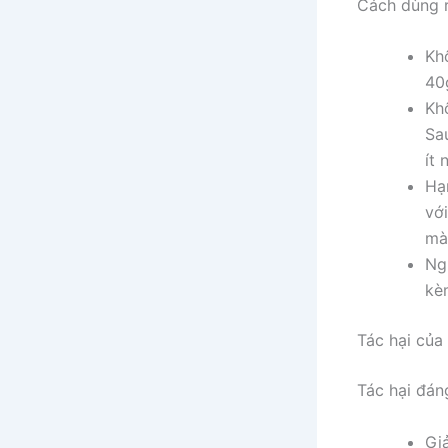
Cách dùng r
Kh
40
Kh
Sa
ít 
Hạ
vớ
mà
Ng
kè
Tác hại của 
Tác hại đán
Gi