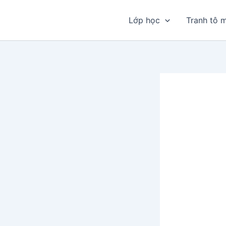
Nhảy
tới
Lớp học
Tranh tô 
nội
dung