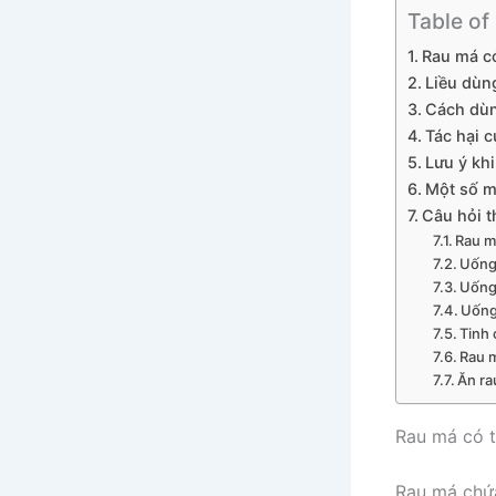
Table of
Rau má c
Liều dùn
Cách dùn
Tác hại c
Lưu ý kh
Một số m
Câu hỏi 
Rau m
Uống
Uống 
Uống
Tinh 
Rau m
Ăn ra
Rau má có t
Rau má chứa