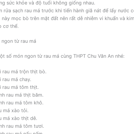
ạng sức khỏe và độ tuổi không giống nhau.
 rửa sạch rau má trước khi tiến hành giã nát để lấy nước cố
u này mọc bò trên mặt đất nên rất dễ nhiễm vi khuẩn và kim
o cơ thể.
 ngon từ rau má
ột số món ngon từ rau má cùng THPT Chu Văn An nhé:
 rau má trộn thịt bò.
i rau má chay.
 rau má tôm thịt.
nh rau má thịt băm.
nh rau má tôm khô.
u má xào tỏi.
u má xào thịt dê.
nh rau má tôm tươi.
nh rau má nấu nấm.