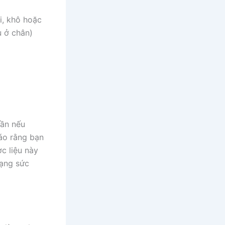
i, khô hoặc
u ở chân)
uần nếu
áo rằng bạn
c liệu này
rạng sức