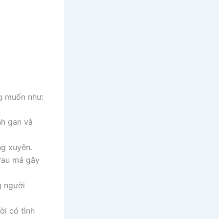
g muốn như:
nh gan và
g xuyên.
 rau má gây
g người
ời có tình