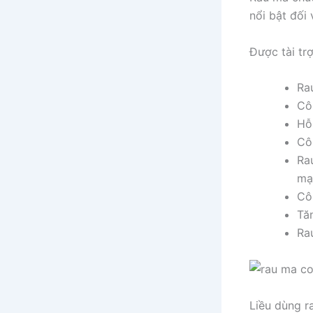
nổi bật đối
Được tài tr
Rau
Cô
Hỗ
Cô
Ra
mạ
Cô
Tăn
Ra
Liều dùng r