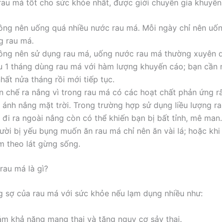
au má tốt cho sức khỏe nhất, được giới chuyên gia khuyên
ông nên uống quá nhiều nước rau má. Mỗi ngày chỉ nên uố
g rau má.
ông nên sử dụng rau má, uống nước rau má thường xuyên q
u 1 tháng dùng rau má với hàm lượng khuyến cáo; bạn cần 
nhất nửa tháng rồi mới tiếp tục.
n chế ra nắng vì trong rau má có các hoạt chất phản ứng r
i ánh nắng mặt trời. Trong trường hợp sử dụng liều lượng r
 đi ra ngoài nắng còn có thể khiến bạn bị bất tỉnh, mê man.
ười bị yếu bụng muốn ăn rau má chỉ nên ăn vài lá; hoặc khi
m theo lát gừng sống.
rau má là gì?
g sợ của rau má với sức khỏe nếu lạm dụng nhiều như:
ảm khả năng mang thai và tăng nguy cơ sảy thai.