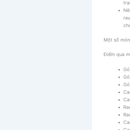
tr
Nên
ra
ch
Một số món
Điểm qua m
Gỏi
Gỏ
Gỏi
Ca
Ca
Ra
Ra
Ca
Ca