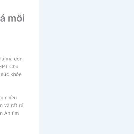
má mỗi
 má mà còn
THPT Chu
 sức khỏe
c nhiều
 và rất rẻ
n An tìm