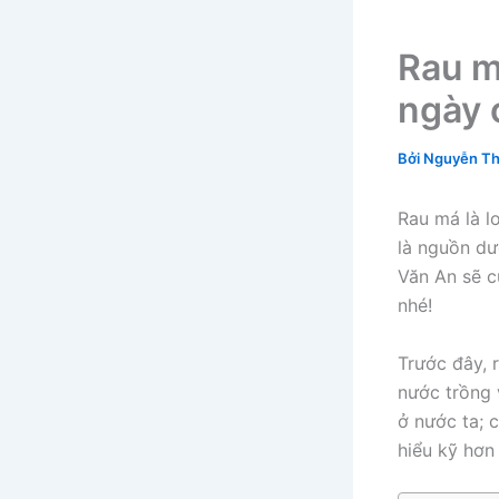
Rau m
ngày 
Bởi
Nguyễn Th
Rau má là l
là nguồn dư
Văn An sẽ c
nhé!
Trước đây, 
nước trồng 
ở nước ta; 
hiểu kỹ hơ