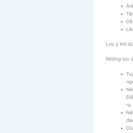
Ản
Tă
Dễ
Là
Lưu ý khi d
Những lưu ý
Tu
ngư
Nê
Đi
ra.
Nê
đa
Dù