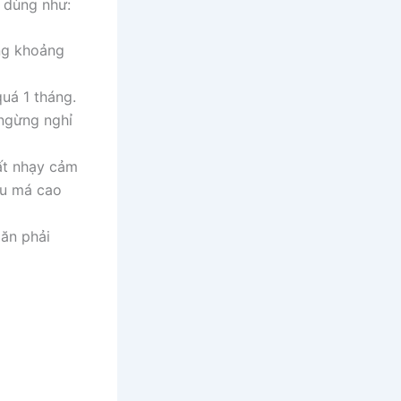
 dùng như:
ng khoảng
uá 1 tháng.
ngừng nghỉ
ất nhạy cảm
au má cao
 ăn phải