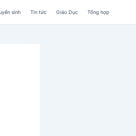
uyển sinh
Tin tức
Giáo Dục
Tổng hợp