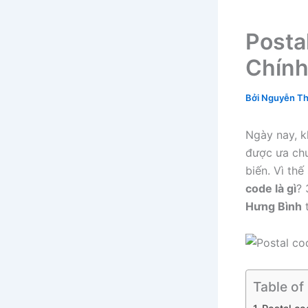
Posta
Chính
Bởi
Nguyễn Th
Ngày nay, k
được ưa ch
biến. Vì th
code là gì
? 
Hưng Bình
t
Table of