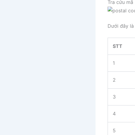
Tra cứu mã 
Dưới đây là
STT
1
2
3
4
5