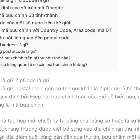
de là gì? ZipCode là gì?
 định các số trên mã Zipcode
mã bưu chính 63 tỉnh/thành
de của một số nước trên thế giới
t mã bưu chính với Country Code, Area code, mã ĐT
âu hỏi liên quan đến postal code
l address là gì?
ng postal code là gì?
mã bưu chính trên bì thư như thế nào?
mua hàng quốc tế có cần mã bưu chính không?
là gì? ZipCode là gì?
 là gì? postal code còn có tên gọi khác là ZipCode là hệ t
uy định bởi Hiệp hội bưu chính toàn cầu. Để dễ hiểu hơn, 
ng là mã bưu chính.
 là tập hợp mỗi chuỗi ký tự bằng chữ, bằng số hoặc là sự 
ố, chúng thường được viết bổ sung vào địa chỉ nhận thư, 
ận địa điểm cuối cùng cần đến của thư tín, bưu phẩm một 