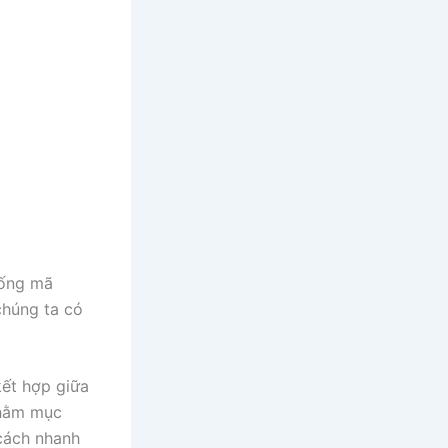
hống mã
chúng ta có
kết hợp giữa
nhằm mục
cách nhanh