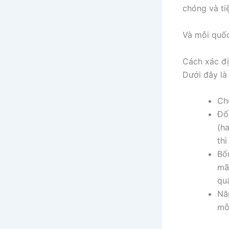
chóng và tiệ
Và mỗi quốc
Cách xác đị
Dưới đây là
Ch
Đối
(h
th
Bốn
mã
qu
Nă
mỗ