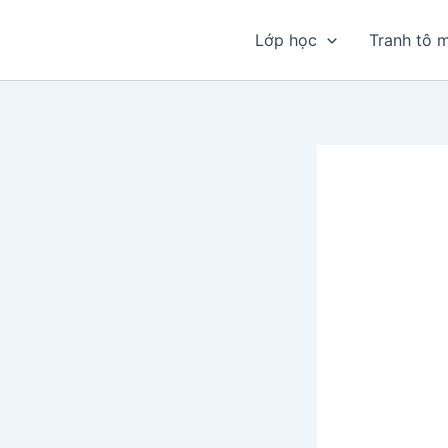
Nhảy
tới
Lớp học
Tranh tô 
nội
dung