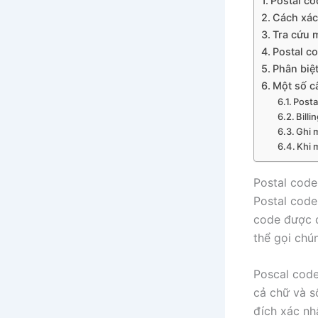
Postal co
Cách xác
Tra cứu 
Postal co
Phân biệ
Một số c
Posta
Billi
Ghi 
Khi 
Postal code 
Postal code
code được q
thể gọi chú
Poscal code
cả chữ và s
đích xác nh