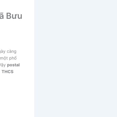
Mã Bưu
gày càng
 một phổ
 Vậy
postal
g
THCS