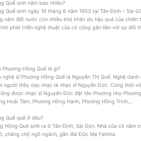
g Quế sinh năm bao nhiêu?
 Quế sinh ngày 19 tháng 6 năm 1953 tại Tân Định – Sài Gò
g năm đất nước còn nhiều khó khăn do hậu quả của chiến t
rình phát triển nghệ thuật của cô cũng gắn liền với sự đổi 
a Phương Hồng Quế là gì?
a nghệ sĩ Phương Hồng Quế là Nguyễn Thị Quế. Nghệ danh 
i người thầy dạy nhạc là nhạc sĩ Nguyễn Đức. Cùng thời vớ
 cũng được nhạc sĩ Nguyễn Đức đặt tên Phương như Phươn
ng Hoài Tâm, Phương Hồng Hạnh, Phương Hồng Trinh,…
g Quế quê ở đâu?
g Hồng Quê sinh ra ở Tân Định, Sài Gòn. Nhà của cô nằm 
, chằng chịt ngõ ngách, gần đài Đức Mẹ Fatima.