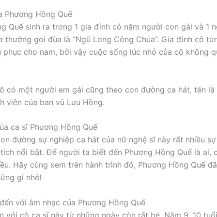
ủa Phương Hồng Quế
 Quế sinh ra trong 1 gia đình có năm người con gái và 1 
 ta thường gọi đùa là “Ngũ Long Công Chúa”. Gia đình cô t
 phục cho nam, bởi vậy cuộc sống lúc nhỏ của cô không q
ô có một người em gái cũng theo con đường ca hát, tên l
nh viên của ban vũ Lưu Hồng.
của ca sĩ Phương Hồng Quế
 con đường sự nghiệp ca hát của nữ nghệ sĩ này rất nhiều sự
 tích nổi bật. Để người ta biết đến Phương Hồng Quế là ai, 
iều. Hãy cùng xem trên hành trình đó, Phương Hồng Quế đã 
ững gì nhé!
đến với âm nhạc của Phương Hồng Quế
 với cô ca sĩ này từ những ngày còn rất bé. Năm 9, 10 tuổ