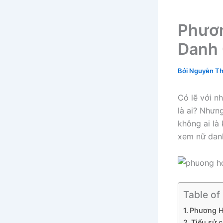
Phươn
Danh 
Bởi
Nguyễn Th
Có lẽ với nh
là ai? Nhưn
không ai là
xem nữ danh
Table of
Phương H
Tiểu sử 