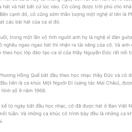
ca hát và hát bất cứ lúc nào. Cô cũng được trời phú cho khả
 Bên cạnh đó, cô cũng sớm thần tượng một nghệ sĩ tên là
át các bài hát của ca sĩ đó.
uổi, trong một lần vô tình người anh họ là nghệ sĩ đàn guit
cô nghêu ngao ngao hát thì nhận ra tài năng của cô. Và anh 
 theo học lớp đào tạo ca sĩ của thầy Nguyễn Đức rất nổi t
hương Hồng Quế bắt đầu theo học nhạc thầy Đức và cô đã
ầu tiên là ca khúc Một Người Đi (sáng tác Mai Châu), được
 hình số 9 năm 1968.
 kể từ ngày bắt đầu học nhạc, cô đã được hát ở Ban Việt N
mỗi tuần. Và những ca khúc cô trình bày đều là những ca k
i.