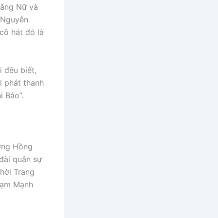
Băng Nữ và
y Nguyễn
cô hát đó là
 đều biết,
i phát thanh
i Bảo”.
ương Hồng
 đài quân sự
hời Trang
Phạm Mạnh