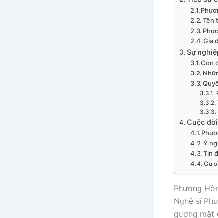
Phươ
Tên 
Phươ
Gia 
Sự nghiệ
Con 
Nhữn
Quyết
Cuộc đời
Phươ
Ý ng
Tin 
Ca s
Phương Hồn
Nghệ sĩ Phư
gương mặt 