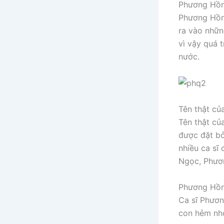
Phương Hồn
Phương Hồng
ra vào nhữn
vì vậy quá t
nước.
Tên thật củ
Tên thật củ
được đặt bở
nhiều ca sĩ
Ngọc, Phươ
Phương Hồn
Ca sĩ Phươn
con hẻm nhỏ