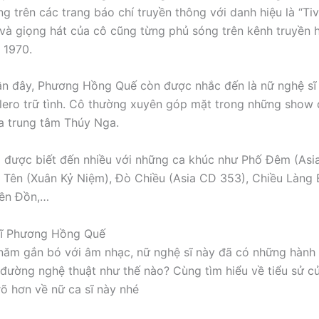
ng trên các trang báo chí truyền thông với danh hiệu là “Tiv
à giọng hát của cô cũng từng phủ sóng trên kênh truyền h
 1970.
ần đây, Phương Hồng Quế còn được nhắc đến là nữ nghệ sĩ 
lero trữ tình. Cô thường xuyên góp mặt trong những show d
a trung tâm Thúy Nga.
được biết đến nhiều với những ca khúc như Phố Đêm (Asia 
Tên (Xuân Kỷ Niệm), Đò Chiều (Asia CD 353), Chiều Làng 
iền Đồn,…
sĩ Phương Hồng Quế
năm gắn bó với âm nhạc, nữ nghệ sĩ này đã có những hành 
 đường nghệ thuật như thế nào? Cùng tìm hiểu về tiểu sử c
rõ hơn về nữ ca sĩ này nhé