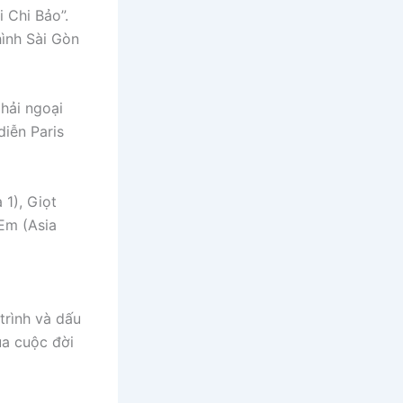
i Chi Bảo”.
ình Sài Gòn
hải ngoại
iễn Paris
1), Giọt
Em (Asia
trình và dấu
ủa cuộc đời