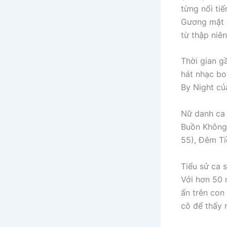
từng nổi tiế
Gương mặt v
từ thập niên
Thời gian g
hát nhạc bo
By Night củ
Nữ danh ca 
Buồn Không 
55), Đêm T
Tiểu sử ca 
Với hơn 50 
ấn trên con
cô để thấy 