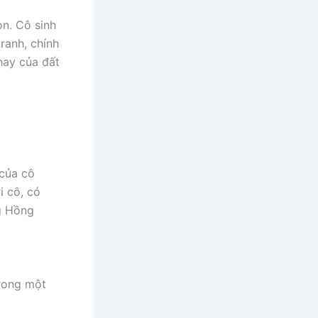
n. Cô sinh
ranh, chính
thay của đất
của cô
i cô, có
g Hồng
trong một