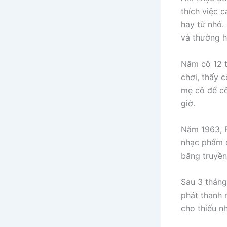
thích việc 
hay từ nhỏ.
và thường h
Năm cô 12 t
chơi, thấy 
mẹ cô để cô
giờ.
Năm 1963, P
nhạc phẩm đ
băng truyền
Sau 3 tháng
phát thanh 
cho thiếu nh