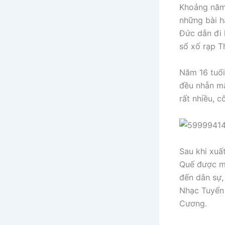
Khoảng năm
những bài h
Đức dẫn đi 
sổ xố rạp Th
Năm 16 tuổi
đều nhẵn mặt
rất nhiều, c
Sau khi xuấ
Quế được mờ
đến dân sự,
Nhạc Tuyển 
Cương.