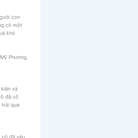
người con
ừng có một
uá khó
à Mỹ Phương,
 kiện và
cô đã cố
trải qua
i cô đã yêu