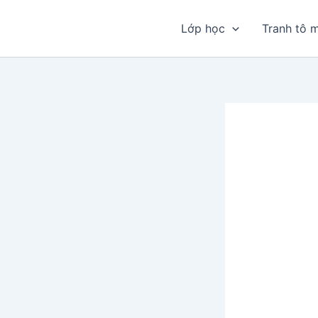
Nhảy
tới
Lớp học
Tranh tô 
nội
dung