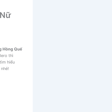
 Nữ
g Hồng Quế
ero thì
tìm hiểu
 nhé!