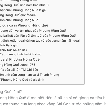
ng Hồng Quế sinh năm bao nhiêu?
thật của Phương Hồng Quế là gì?
ng Hồng Quế quê ở đâu?
đình của Phương Hồng Quế
p của ca sĩ Phương Hồng Quế
đường đến với âm nhạc của Phương Hồng Quế
g bài hát gắn liền với tên tuổi của Phương Hồng Quế
 định xuất ngoại và hợp tác với các trung tâm hải ngoại
Paris By Night
Thúy Nga Music Box
Các chương trình thu hình khác
 ca sĩ Phương Hồng Quế
ng Hồng Quế trước 1975
hĩa của cái tên Tivi Chi Bảo
đồn tình cảm cùng nam ca sĩ Thanh Phong
ĩ Phương Hồng Quế và gia đình
g Quế là ai?
ơng Hồng Quế được biết đến là nữ ca sĩ có giọng ca tiêu b
quen thuộc của làng nhạc vàng Sài Gòn trước những năm 1