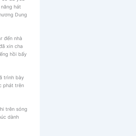
 năng hát
 Phương Dung
ar đến nhà
đã xin cha
iếng hồi bấy
 trình bày
 phát trên
hi trên sóng
húc dành