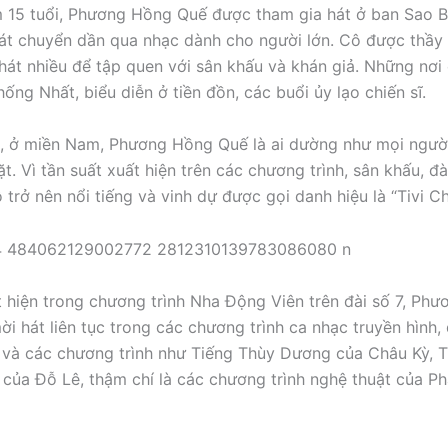
 15 tuổi, Phương Hồng Quế được tham gia hát ở ban Sao 
át chuyển dần qua nhạc dành cho người lớn. Cô được thầ
hát nhiều để tập quen với sân khấu và khán giả. Những nơi 
ống Nhất, biểu diễn ở tiền đồn, các buổi ủy lạo chiến sĩ.
, ở miền Nam, Phương Hồng Quế là ai dường như mọi người
. Vì tần suất xuất hiện trên các chương trình, sân khấu, đà
ô trở nên nổi tiếng và vinh dự được gọi danh hiệu là “Tivi Ch
t hiện trong chương trình Nha Động Viên trên đài số 7, Ph
i hát liên tục trong các chương trình ca nhạc truyền hình,
 và các chương trình như Tiếng Thùy Dương của Châu Kỳ, T
của Đỗ Lê, thậm chí là các chương trình nghệ thuật của 