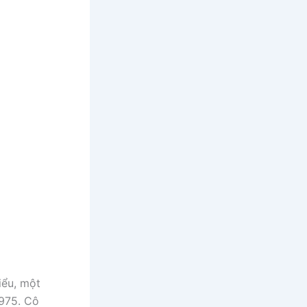
iểu, một
975. Cô