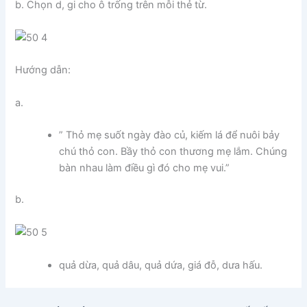
b. Chọn d, gi cho ô trống trên mỗi thẻ từ.
Hướng dẫn:
a.
” Thỏ mẹ suốt ngày đào củ, kiếm lá để nuôi bảy
chú thỏ con. Bầy thỏ con thương mẹ lắm. Chúng
bàn nhau làm điều gì đó cho mẹ vui.”
b.
quả dừa, quả dâu, quả dứa, giá đỗ, dưa hấu.